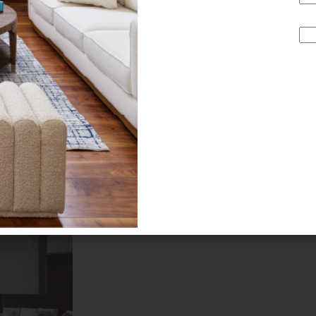
ón estética. Sus distintas combinaciones de materiales per
cio. El aluminio negro con cristal aporta una presencia grá
dez y atemporalidad; mientras que el aluminio blanco, ya s
 ligereza a interiores contemporáneos y luminosos. Estos ac
 ofrece aún más opciones para personalizar la pieza y ha
u estilo de vida.
iencia con discreción y coherencia, permitiendo que el espa
mprovisada, reunión que se alarga sin planes.