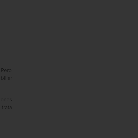
 Pero
illar
siones
 trata