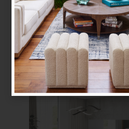
Elegir una Fusiontables es también una decisi
que la mesa se adapte al carácter de cada espa
sofisticada; el aluminio con nogal evoca cali
nogal o con roble en tono gris, se integra con
son solo el punto de partida: la colección
verdaderamente tuya, en perfecta sintonía con t
Las sillas y bancas Fusion acompañan la exper
adapte al momento: sobremesa larga, partida i