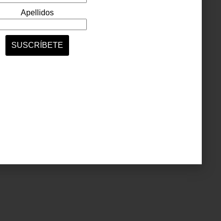
miten
fica y
ea con
abados
cerla
cio se