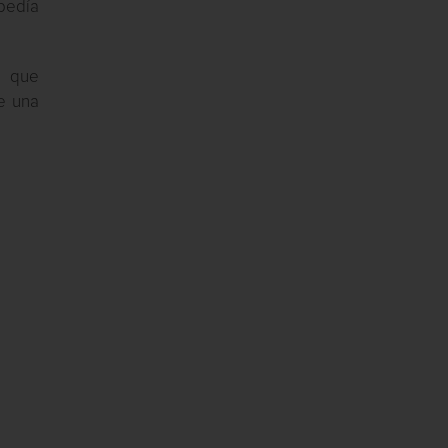
 pedía
a que
de una