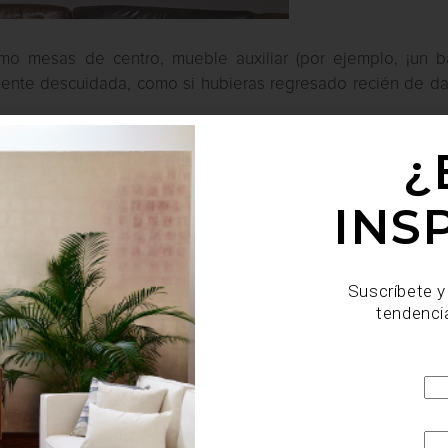
mo mesas de centro, mueble auxiliar (por ejemplo, ¡un ba
nte descuidada, como si hubieras regresado recién de dar
¿
INS
Suscríbete y
tendenci