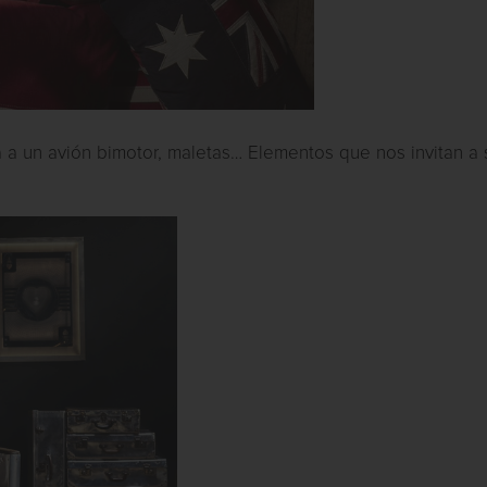
 a un avión bimotor, maletas… Elementos que nos invitan a 