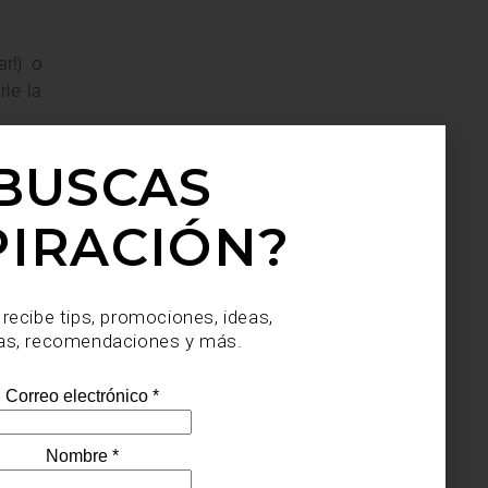
r!) o
le la
BUSCAS
PIRACIÓN?
 recibe tips, promociones, ideas,
as, recomendaciones y más.