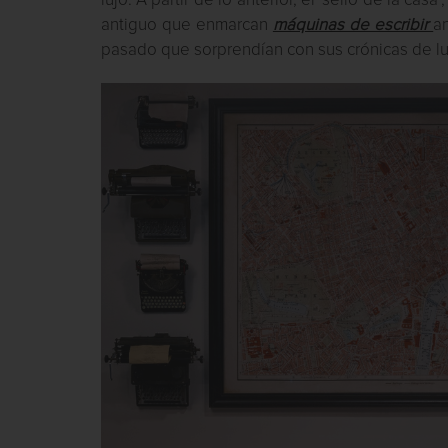
lujo. A partir de lo anterior, el ‘sello de la 
antiguo que enmarcan
máquinas de escribir
a
pasado que sorprendían con sus crónicas de lu