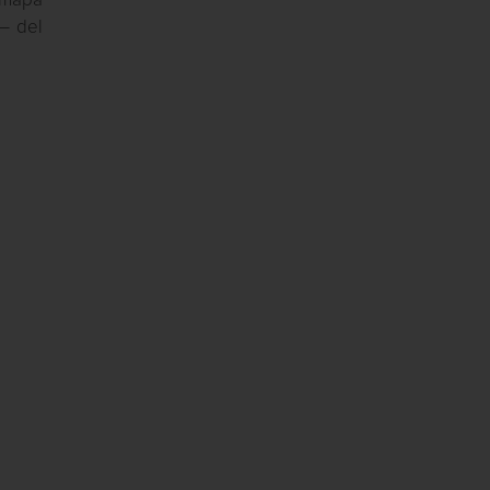
r mapa
s– del