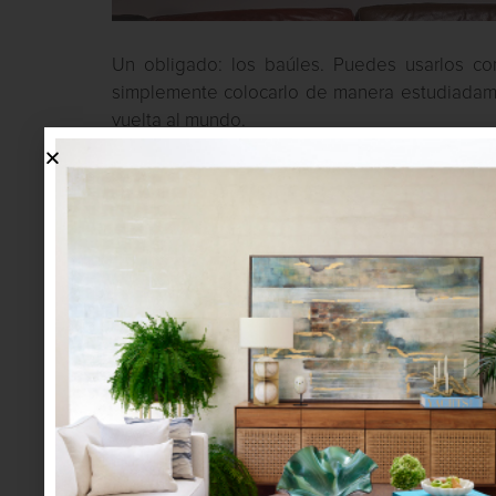
Un obligado: los baúles. Puedes usarlos co
simplemente colocarlo de manera estudiadame
vuelta al mundo.