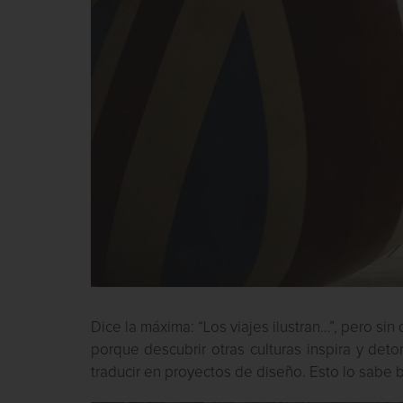
Dice la máxima: “Los viajes ilustran…”, pero sin
porque descubrir otras culturas inspira y de
traducir en proyectos de diseño. Esto lo sabe 