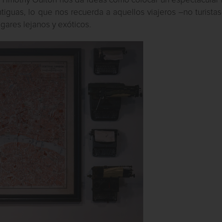
casa’, Timothy Oulton nos da ideas como colocar un espectacula
ntiguas, lo que nos recuerda a aquellos viajeros –no turista
gares lejanos y exóticos.