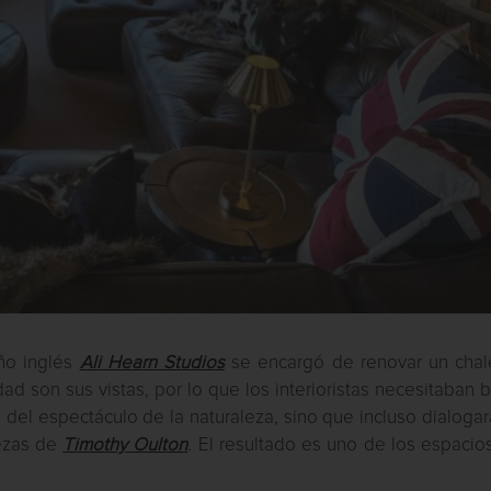
ño inglés
Ali Hearn Studios
se encargó de renovar un chal
ad son sus vistas, por lo que los interioristas necesitaban 
a del espectáculo de la naturaleza, sino que incluso dialoga
iezas de
Timothy Oulton
. El resultado es uno de los espaci