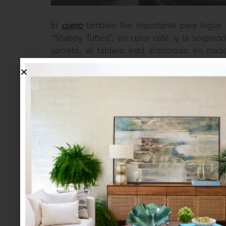
El
cuero
también fue importante para lograr
“Shabby Tufted”, en color café, y la sorpre
secreto: el tablero está elaborado en mad
encontraras un espacio para almacenar.