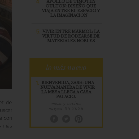
4.
APOLLO DE TIMOTHY
OULTON: DISEÑO QUE
VIAJA ENTRE EL ESPACIO Y
LA IMAGINACIÓN
5.
VIVIR ENTRE MÁRMOL: LA
VIRTUD DE RODEARSE DE
MATERIALES NOBLES
lo más nuevo
1.
BIENVENIDA, ZASH: UNA
NUEVA MANERA DE VIVIR
LA MESA LLEGA A CASA
PALACIO.
et de
mesa y cocina
august 05 2026
buscar
ra con
os más