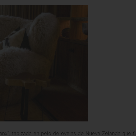
“Manx”, tapizada en pelo de ovejas de Nueva Zelanda que f