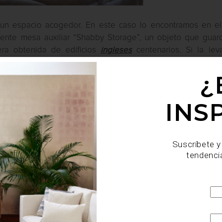
 un espacio acogedor. En este caso lo encontramos en el
ndente mesa auxiliar “Shabby Storage”, un objeto que guar
era obtenida de edificios
ingleses
centenarios. Si la leva
¿
INS
Suscríbete y
tendenci