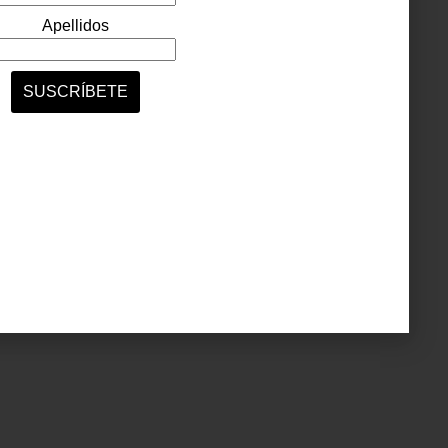
 así,
ar un
ísimas