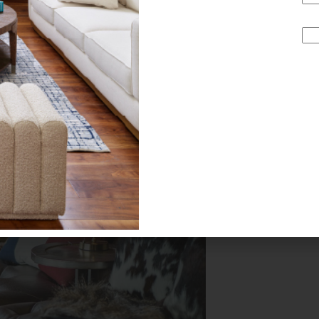
 estudio agregó piezas que aportaron muchísimas texturas;
 y fibras, que conviven de manera orgánica, logrando cre
importar la estación del año. ¿No te parece que ofrece much