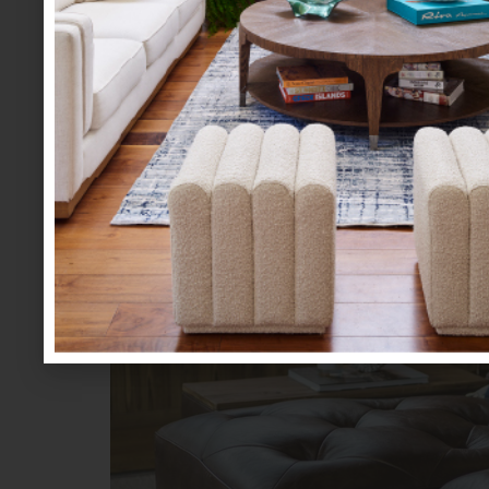
Además del mobiliario de Timothy Oulton, el
encontramos desde metales, hasta cerámicas
espacio que invita a pasar tardes enteras sin 
ideas para tus próximos proyectos?