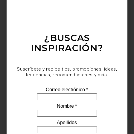
Lámpara
Firefly
de Lladró
La luz, entonces, se convierte en uno de los grandes aliados. El
candelabro
Harcourt
de
Baccarat
, elaborado en cera, suma una
calidez inesperada y una presencia casi efímera. A su alrededor,
superficies como
la caja decorativa de
Reflections Copenhagen
amplifican los reflejos y añaden profundidad.
¿BUSCAS
INSPIRACIÓN?
Suscríbete y recibe tips, promociones, ideas,
tendencias, recomendaciones y más.