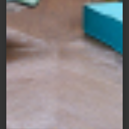
Kartell
Entre ellas,
Kartell
ocupa un lugar especial
: un acento de color
que aporta vida sin comprometer la atemporalidad del proyecto.
Sumando esos detalles divertidos, sumamente contemporáneos.
A ello se suman
Armani Casa
, con su elegancia sobria,
Eichholtz
y
Timothy Oulton
, cuyas piezas aportan fuerza y carácter.