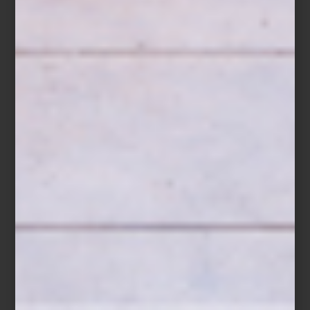
Transformar un espacio no siempre implica empezar de cero. En
interiorismo, uno de los recursos más efectivos y sutiles está en
los acentos: pequeños gestos capaces de redefinir por completo
una habitación. Elegir bien, ubicar con intención y jugar con
materiales puede cambiar la narrativa del espacio y abrir nuevas
formas de habitarlo. A partir de esta mirada, los interioristas de
Casa Palacio
reúnen una selección de piezas que acompañan
cada uno de estos gestos.
Todo comienza con un punto focal. El
florero
Jelly
de
Kartell
introduce ligereza y color, mientras que la
lámpara
Firefly
,
diseñada por Olga Hanono para
Lladró
, aporta una dimensión más
escultórica y luminosa. A partir de ahí, la luz empieza a jugar un
papel central en el espacio.