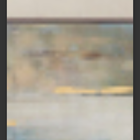
interiorismo
/ june 03 2026
ELENA SANTOVEÑA:
INTERIORISMO ATEMPORAL Y
LA FUERZA DE LOS MATERIALES
Save