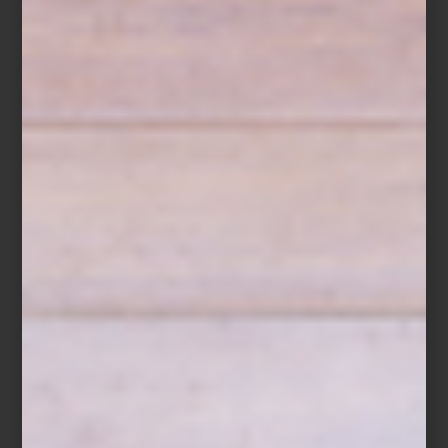
Para conocer más sobre su trabajo:
@elenasantovena_arquitectos
consejos
/ april 14 2026
EL PODER DE LOS ACENTOS:
CLAVES PARA TRANSFORMAR TU
HOGAR
Save