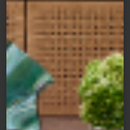
práctica donde espacio y objeto se piensan de manera
simultánea. Cada proyecto parte de entender cómo vive el
cliente, para construir una narrativa que equilibra materiales
naturales —maderas, pétreos y textiles— en composiciones que
buscan armonía sin renunciar al contraste. La combinación de
distintas maderas aporta profundidad y carácter, siempre en
balance con otros materiales para lograr espacios cálidos,
funcionales y duraderos.
Su relación con
Casa Palacio
ha sido fundamental en este
proceso.
“La sinergia entre interiorista, cliente y Casa Palacio es
clave”
, comparte. La posibilidad de acceder a piezas únicas y
marcas internacionales amplía el horizonte del interiorismo
contemporáneo y permite crear espacios con identidad.