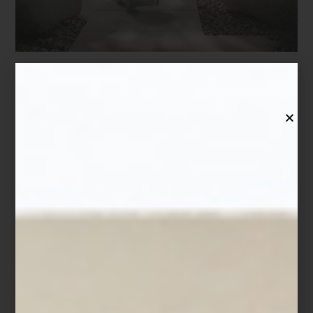
Muebles de exterior de la serie
Make Yourself at Home
de Kartell
El resultado es una colección que equilibra tecnología, diseño y
una identidad estética clara, donde cada objeto tiene el potencial
de transformar un ambiente.