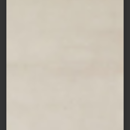
Línea
Jellies
de Kartell
Descubre la colección Kartell en México en Casa Palacio Antara y
Casa Palacio Santa Fe, y encuentra piezas que acompañan tu
forma de habitar. Explora también nuestras ideas para decorar
salas contemporáneas y crear espacios funcionales con diseño de
autor.