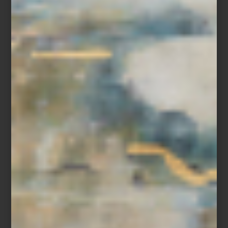
Una visión contemporánea del interiorismo donde la
atemporalidad, los materiales nobles y el equilibrio definen cada
espacio.
En el recorrido por
Casa Palacio Antara
junto a la interiorista y
arquitecta
Elena Santoveña
, hay una idea que se percibe de
inmediato: la atemporalidad. No como tendencia, sino como una
forma de concebir el interiorismo desde la permanencia y la
relación con quienes habitan el espacio.