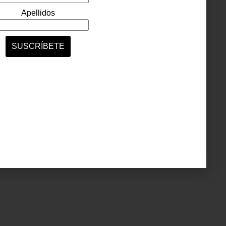
arca a
e los
Adidas