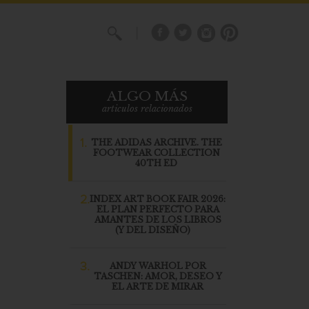
X
ALGO MÁS
articulos relacionados
1.
THE ADIDAS ARCHIVE. THE
FOOTWEAR COLLECTION
40TH ED
2.
INDEX ART BOOK FAIR 2026:
EL PLAN PERFECTO PARA
AMANTES DE LOS LIBROS
(Y DEL DISEÑO)
3.
ANDY WARHOL POR
TASCHEN: AMOR, DESEO Y
EL ARTE DE MIRAR