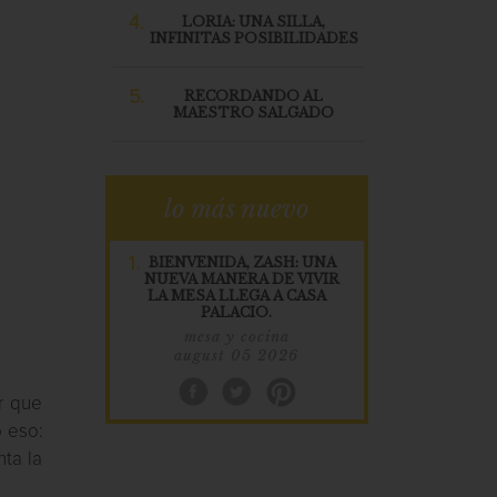
4.
LORIA: UNA SILLA,
INFINITAS POSIBILIDADES
5.
RECORDANDO AL
MAESTRO SALGADO
lo más nuevo
1.
BIENVENIDA, ZASH: UNA
NUEVA MANERA DE VIVIR
LA MESA LLEGA A CASA
PALACIO.
mesa y cocina
august 05 2026
r que
 eso:
nta la