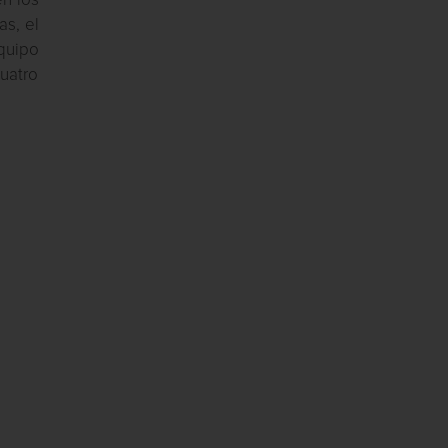
en los
as, el
equipo
uatro