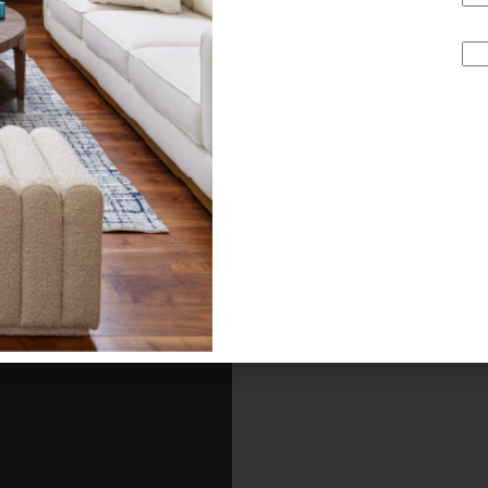
 colección es que sus autores nos cuentan la historia de la m
ue lo hace un objeto indispensable tanto para los fans d
ltura del diseño. ¿Ya tuviste la oportunidad de hojear “The 
 biblioteca de Casa Palacio. ¡Te va a fascinar!