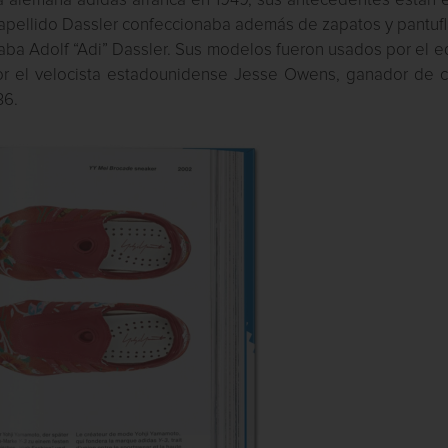
rma alemana adidas arranca en 1949, sus antecedentes están 
apellido Dassler confeccionaba además de zapatos y pantufl
aba Adolf “Adi” Dassler. Sus modelos fueron usados por el 
or el velocista estadounidense Jesse Owens, ganador de c
36.