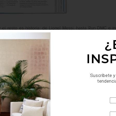
 el resto es historia: de Lionel Messi, hasta Run DMC e in
y la música que no hayan usado un par de tenis adidas. Ta
¿
 par, y los valoramos especialmente si son de edición limita
INS
Suscríbete y
tendenci