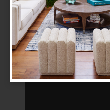
Pero otra razón para sumar este libro a nuestra
través de más de 200 modelos de tenis, lo q
‘sneakers’, como para los interesados en la cu
Archive”? No dejes de hacerlo cuando visites la