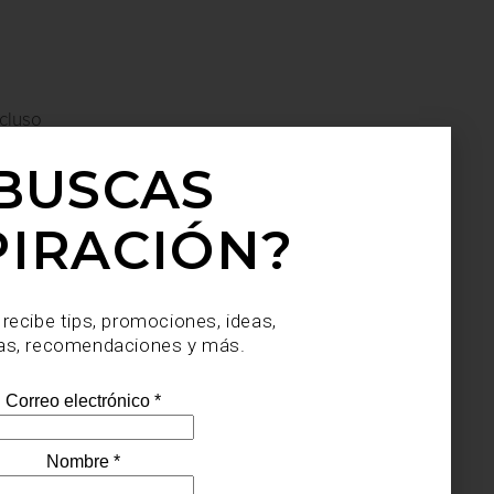
cluso
mbién
BUSCAS
da.
PIRACIÓN?
 recibe tips, promociones, ideas,
as, recomendaciones y más.