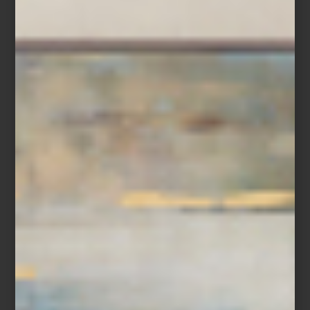
“Ir a Casa Palacio me inspira muchísimo. Encuentro objetos que
me ayudan a renovar una mesa, transformar un ambiente o
sorprender a mis invitados. Es un lugar donde siempre descubro
algo nuevo.”
Entre sus elecciones favoritas aparecen firmas como Richard
Ginori, Bernardaud, Villeroy & Boch y Baccarat, así como piezas
de Christofle y Hermès para vestir la mesa con carácter. En textiles
y blancos recurre con frecuencia a marcas como Frette e Ilò,
mientras que para aportar acentos más orgánicos a sus espacios
disfruta incorporar piezas de Namuh. A esto suma cristalería,
bowls decorativos, aromas para el hogar y objetos que le
permiten jugar con texturas y atmósferas.