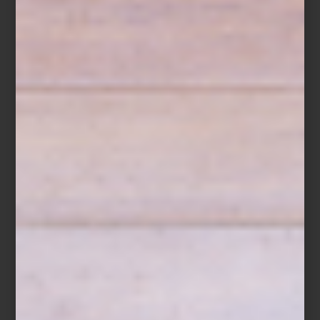
El 14 de octubre, creativos y amantes del diseño disfrutaron de un
recorrido guiado exclusivo
, seguido de un brindis que reunió a
diseñadores, interioristas y apasionados del diseño en un
encuentro memorable. Una gran oportunidad para hablar de
diseño y celebrar la creatividad.