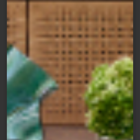
Baccarat
Porque para Montserrat Barros la hospitalidad no se limita a un
momento específico: es un lenguaje cotidiano hecho de gestos,
luz, música y objetos elegidos con intención. Un arte que,
cuando está bien ejecutado, transforma cualquier encuentro, por
sencillo que sea, en una experiencia memorable.