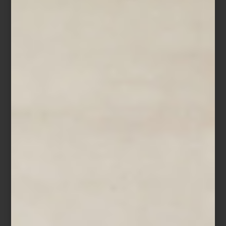
cada elemento tiene un lugar específico. En ese universo de
detalles, Casa Palacio tiene un lugar muy especial. Para ella,
recorrer sus espacios es parte de su propio proceso creativo
como anfitriona.