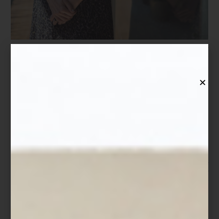
-México es un país profundamente hospitalario. Somos serviciales
por naturaleza. Mi búsqueda fue entender cómo elevar ese
talento con técnica, estructura y sensibilidad.
Hoy su empresa representa en México al British Butler Institute,
uno de los institutos de mayordomía y hospitalidad más
prestigiosos del mundo. Pero más allá de los protocolos y la
formación profesional, el trabajo de Montserrat se sostiene sobre
una idea sencilla: la hospitalidad comienza en la vida cotidiana.
Para ella, recibir implica cuidar los detalles que convierten lo
ordinario en una experiencia significativa. Desde el montaje de
una mesa hasta la música que acompaña una conversación, todo
forma parte de una atmósfera pensada para despertar los
sentidos.
-Siempre pienso en los cinco sentidos. La música, la luz, los
aromas, la presentación de la mesa, incluso la textura de los
objetos. Cuando todo dialoga, la experiencia se vuelve
memorable.
Ese cuidado se refleja también en su rutina diaria. Montserrat
suele comenzar el día muy temprano con un pequeño ritual
personal: preparar su matcha ceremonial en una charola donde