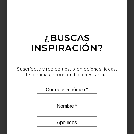
en armonía.
Visita Casa Palacio para descubrir
cómo estos conceptos se
traducen en piezas únicas
que pueden formar parte de tu hogar.
*Fotografía: Denis Borovskikh
¿BUSCAS
INSPIRACIÓN?
Suscríbete y recibe tips, promociones, ideas,
inspiración
/ june 23 2025
tendencias, recomendaciones y más.
SAN JUAN Y EL VERANO EN CASA
Save