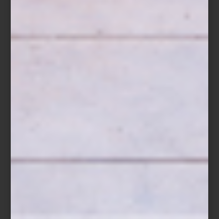
Los visitantes de
Design House 2025
descubrirán una variedad
de propuestas de interioristas y diseñadores, cada una
sorprendiendo por su creatividad y atención al detalle. Entre ellas,
el espacio de Casa Palacio, en colaboración con Elena Talavera,
destaca por su dualidad
: un interior donde un vitral transforma la
luz en matices cálidos y cambiantes, y un exterior que ofrece
serenidad y equilibrio. Las franjas naranjas diseñadas por Talavera
atraviesan ambos ambientes, unificando emoción y calma, y
creando un recorrido que invita a detenerse y disfrutar cada
detalle.