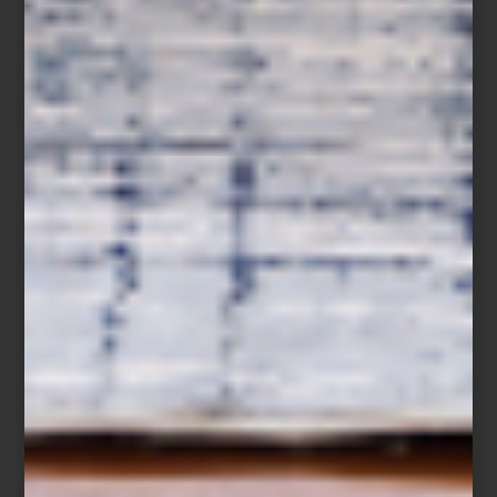
En Design Week México 2025, Casa Palacio abre las puertas de
un espacio excepcional en Design House, junto a la interiorista
Elena Talavera
, quien presenta
Mesana Medaña
: una propuesta
que dialoga con la arquitectura existente, reinterpretando su
historia con color, luz y emoción.