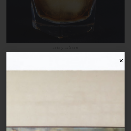
arte y cultura
WHISKY COCKTAILS
Si bien para disfrutarlo basta agregarle hielo, quizás un poco de agua y nada
más, el whisky es tan versátil que también puede usarse como base de
cócteles, como estos tres que te proponemos para estos días de sol. ¡Te van
a encantar! OLD FASHIONED Sencillo de preparar, fuerte, pero refrescante y
sin duda todo un clásico. Para prepararlo necesitas: • 60 ml de whisky • 2
gotas de angostura bitter • Agua mineral • 1 terrón de azúcar morena �...
marcas