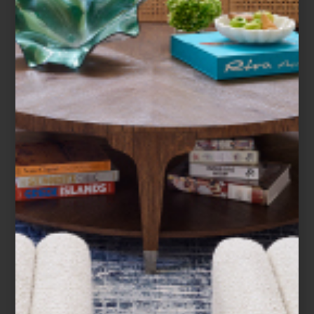
El calor está a tope, invitándonos a hacer
vida al exterior, tomar el sol, disfrutar el
jardín… Pensando en esto, en esta ocasión
decidimos sugerirte algunas piezas y
elementos para tus ...
inspiración
april 15 2021
EL PARAÍSO EN LA
MESA
Adán Cárabes, gran amigo de Casa
Palacio, dirigió por más de una década el
estudio que lleva su nombre, sin embargo,