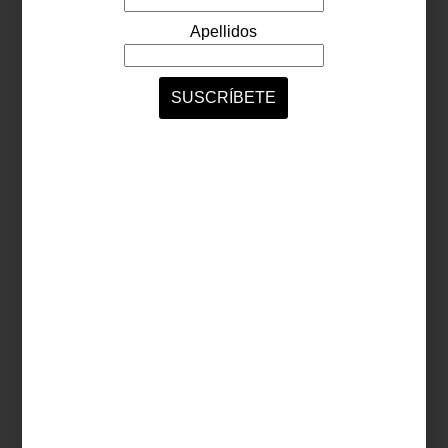
VISITANTES
En la pasada entrega te hablamos de la
mesa de primavera; la intención es que
nuestros montajes sean una invitación a
que la naturaleza entre a la intimidad del
comedor… o cualquier otro espacio. Todos
los elementos de la estación son
bienvenidos: flores, sol e incluso la ...