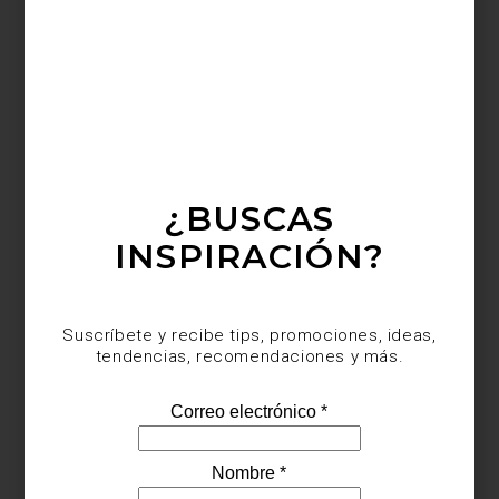
ambientes
¿CONOCES LOS ESPEJOS DE ARTI &
MESTIERI?
De formas inesperadas y atrevidas, muy sofisticadas y con todo el encanto
¿BUSCAS
del diseño “Made in Italy”: así son las piezas que crea Arti &Mestieri, una
firma italiana con más de 40 años de experiencia. Cuando la descubrimos
INSPIRACIÓN?
nos encantó su catálogo que incluye desde relojes de pared hasta
mobiliario, sin embargo, en esta entrada queremos hablarte de sus espejos :
son ideales para capturar la luz de primavera, iluminando así tus espacios, al
mismo ti...
Suscríbete y recibe tips, promociones, ideas,
tendencias, recomendaciones y más.
tendencias
april 13 2021
INESPERADOS