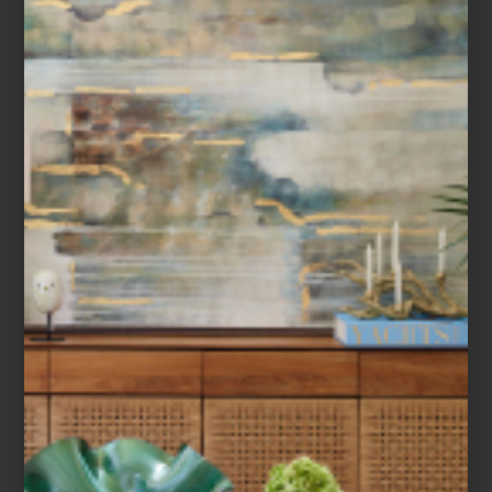
april 27 2021
DAREELS: IN &
OUTDOORS
En el más reciente número de nuestra
revista Vive Totalmente Palacio , la
Maestra Patricia Romo nos explicó que
actualmente, al momento de diseñar el
jardín o la terr...
ambientes
april 23 2021
ES MOMENTO DE
DISFRUTAR EL SOL