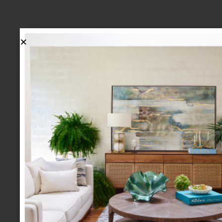
marcas
POR UN MUNDO MÁS
SUSTENTABLE
Cada vez son más las marcas que, preocupada
impacto ambiental, están recurriendo al ecodi
“verdes” sus procesos de producción. Cuando
producto de una de estas marcas, nosotros t
sustentables nuestros espacios. ¿Te interese 
Entonces tienes que conocer algunas de las
selección que están haciendo una diferencia. 
firma multipremiada, una de las favoritas de los
regalar en bodas y además, de un tiempo a la fecha,