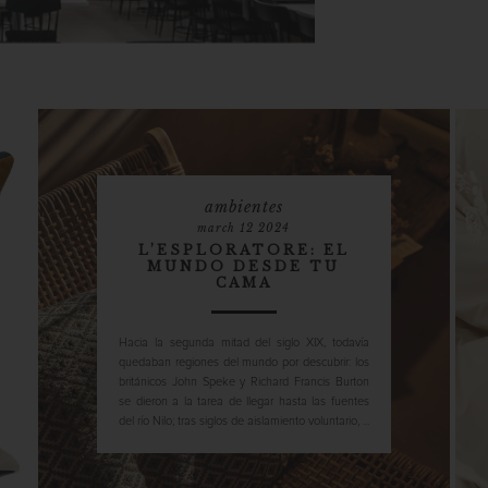
ambientes
march 12 2024
L’ESPLORATORE: EL
MUNDO DESDE TU
CAMA
Hacia la segunda mitad del siglo XIX, todavía
quedaban regiones del mundo por descubrir: los
británicos John Speke y Richard Francis Burton
se dieron a la tarea de llegar hasta las fuentes
del río Nilo; tras siglos de aislamiento voluntario, ...