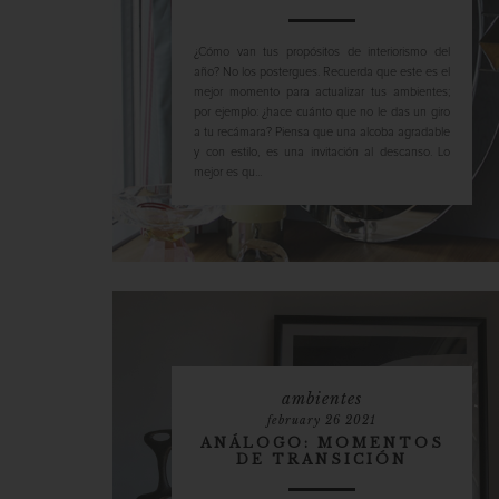
¿Cómo van tus propósitos de interiorismo del
año? No los postergues. Recuerda que este es el
mejor momento para actualizar tus ambientes;
por ejemplo: ¿hace cuánto que no le das un giro
a tu recámara? Piensa que una alcoba agradable
y con estilo, es una invitación al descanso. Lo
mejor es qu...
ambientes
february 26 2021
ANÁLOGO: MOMENTOS
DE TRANSICIÓN