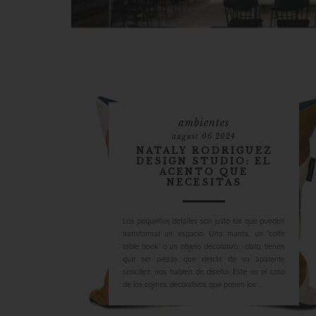
ambientes
august 06 2024
NATALY RODRIGUEZ
DESIGN STUDIO: EL
ACENTO QUE
NECESITAS
Los pequeños detalles son justo los que pueden
transformar un espacio. Una manta, un ‘coffe
table book’ o un objeto decorativo… claro, tienen
que ser piezas que detrás de su aparente
sencillez, nos hablen de diseño. Este es el caso
de los cojines decorativos que ponen los ...