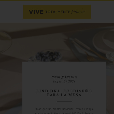
mesa y cocina
august 27 2024
LIND DNA: ECODISEÑO
PARA LA MESA
“Más que un mantel individual”: esto es lo que
nos propone la firma danesa LIND DNA. Se trata