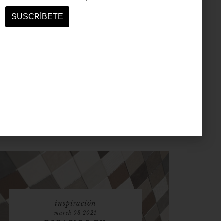
inspiración
march 08 2021