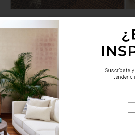
¿
INS
s por disminuir su
Suscríbete y
seño o haciendo más
tendenci
 llevamos a casa un
ambién hacemos más
sumarte a esta idea?
 firmas de nuestra
BEATRIZ BALL Es una
 estadounidenses para
 sus ...