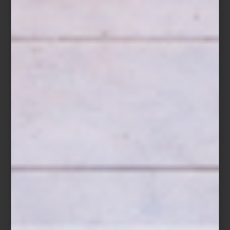
Francine
Dentro de esta propuesta destacan líneas emblemáticas de la
marca como
Cruise
, con su elegancia relajada;
Icons
, que
reinterpreta los clásicos de Frette;
Flying
, ligera y fresca; y
Francine
, delicada y atemporal. Cada una ofrece una forma
distinta de entender la cama como un espacio personal, íntimo y
profundamente confortable.