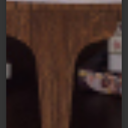
Ecos de Oriente es una invitación a descubrir objetos que
aportan carácter y una nota inesperada a cualquier espacio:
acentos decorativos capaces de transformar un interior con la
atmósfera de un rincón lejano del mundo. Descubre esta
curaduría en Casa Palacio Antara y explora piezas que capturan el
espíritu y la riqueza visual de los bazares de Oriente.
marcas
/ february 10 2026
ASÍ SE SIENTE EL LUJO
NATURAL: LA NUEVA
COLECCIÓN DE FRETTE