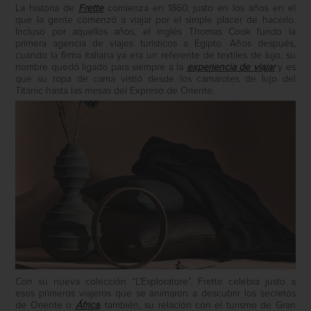
La historia de
Frette
comienza en 1860, justo en los años en el
que la gente comenzó a viajar por el simple placer de hacerlo.
Incluso por aquellos años, el inglés Thomas Cook fundo la
primera agencia de viajes turísticos a Egipto. Años después,
cuando la firma italiana ya era un referente de textiles de lujo, su
nombre quedó ligado para siempre a la
experiencia de viajar
y es
que su ropa de cama vistió desde los camarotes de lujo del
Titanic hasta las mesas del Expreso de Oriente.
Con su nueva colección “L’Esploratore”, Frette celebra justo a
esos primeros viajeros que se animaron a descubrir los secretos
de Oriente o
África
, también, su relación con el turismo de Gran