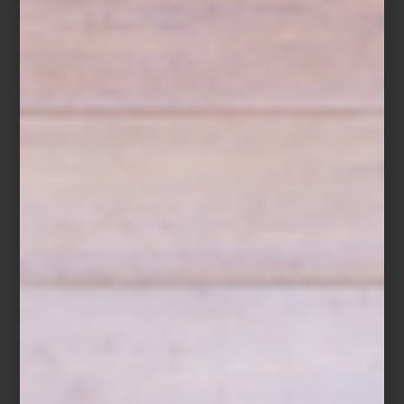
con discreción y equilibrio, creando atmósferas serenas que
invitan a bajar el ritmo y reconectar con lo esencial.