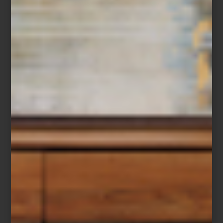
Entre los objetos destacan jarrones y muebles elaborados en
madera de sheesham, una variedad originaria de la India
reconocida por su resistencia y por la riqueza de sus vetas. A
estas se suman consolas, vitrinas y baúles que incorporan
elaborados trabajos de marquetería con incrustaciones de hueso
de camello, una técnica artesanal conocida como
bone inlay
,
donde cada fragmento es colocado a mano para crear complejos
patrones geométricos y florales.