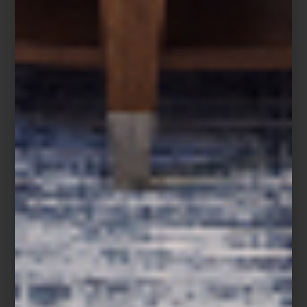
Save
El verdadero lujo sabe escuchar a la naturaleza. En esa
conversación silenciosa entre diseño, materia y bienestar se sitúa
la nueva colección
Primavera/Verano de Frette
, una propuesta
que traduce paisajes, texturas y sensaciones en
ropa de cama
sofisticada y contemporánea
.
Fundada en Italia en el siglo XIX,
Frette ha construido su prestigio
a partir de una idea clara: crear textiles que transformen el
descanso en una experiencia estética y sensorial.
Más de 165