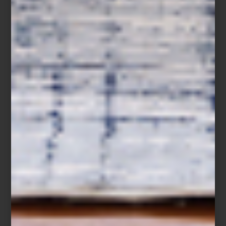
años después, la firma sigue trabajando con fibras excepcionales,
procesos meticulosos y una sensibilidad que combina tradición
artesanal con una mirada refinada al presente.
Francine
La nueva colección encuentra su inspiración en el mundo natural.
Tonos minerales, matices arena, blancos suaves y grises orgánicos
evocan piedra, madera, agua y luz. Las texturas dialogan entre sí