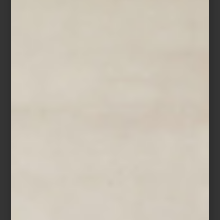
Del 12 de marzo al 3 de junio, Casa Palacio Antara se transforma
en un pequeño recorrido por los bazares y talleres de diferentes
localidades de Oriente. Un espacio donde es posible descubrir
piezas que combinan materiales nobles con técnicas tradicionales
que han definido la identidad estética de estas regiones.