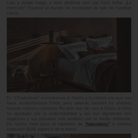
Lujo y desde luego, a esos destinos que nos hace soñar. ¿La
intención? Explorar el mundo sin necesidad de salir de nuestras
camas.
En “L’Esploratore” encontramos el diseño y la calidad a la que nos
tiene acostumbrados Frette, pero además, también ha añadido
nuevos colores y patrones. No solo eso: de cara al futuro, la firma
ha apostado por la sustentabilidad y así, sus algodones son
orgánicos y sus procesos más amables con el medio ambiente.
De hecho, hace poco te hablamos de
“Naturalismo”
, la primera
colección 100% orgánica de la marca.