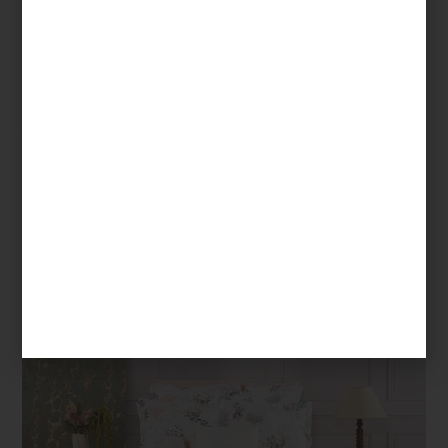
Naïades
Es un homenaje a los mundos acuáticos y a la imaginación. Con
ilustraciones a lápiz y acuarela, presenta un universo de ninfas y
plantas marinas, impreso en batista ligera: fresca, delicada y
duradera.