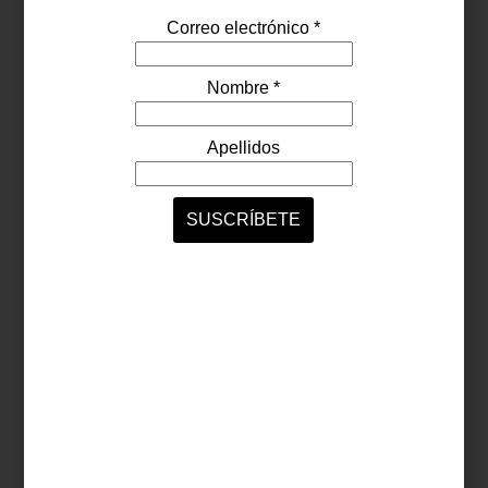
arte y cultura
december 09 2022
NOCHEBUENAS:
CONSEJOS E IDEAS
Esta temporada… ¡llena tu casa con flores
de navidad! Primero porque son la forma
más fácil y bonita de adornar, además de
que como ya hemos mencionado, los
elementos naturales son fundamentales
en la ...