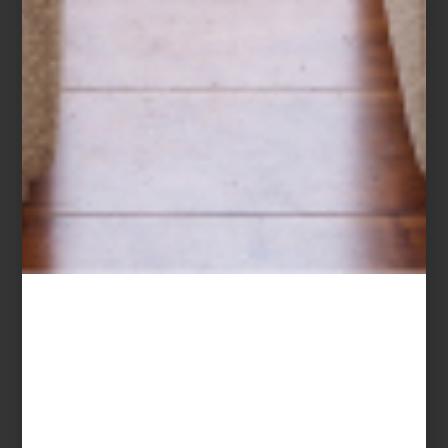
aquí . En esta ocasión traemos más ideas,
p...
marcas
december 13 2022
CELEBRAR… AL
ESTILO BACCARAT
Los días de fiesta por fin llegaron. Es
momento de reuniones, cenas, brindis y
más. Sin duda saber celebrar es un arte, al
menos esto piensa la casa Baccarat y así,
para hacer má...