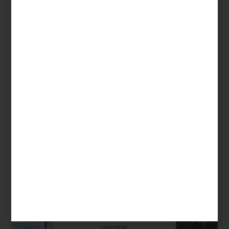
inspiración
december 08 2022
UNA NAVIDAD… AL
ESTILO BEDUINO
La inspiración para montar una gran mesa
puede llegar de lugares insospechados.
Por ejemplo, para Elena Talavera , un
reciente viaje a Jordania en el que conoció
las tiendas de campa...
consejos