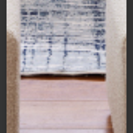
¿Sabías que este platillo es originario de
nuestro país? Por eso, y para que no se
pierda la tradición de prepararlo en
navidad , nuestro chef nos compartió su
versión de la ...
consejos
december 14 2022
REGALOS PARA EL
CHEF AFICIONADO
Es tiempo de obsequiar. ¿Ya sabes que le
vas a dar a quienes más te importan?
Hace unas entradas te hicimos algunas
recomendaciones. Puedes consultarlas