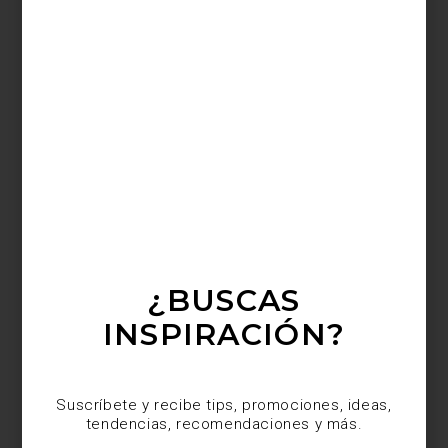
consejos
december 12 2022
MY WISH LIST…
La navidad está a la vuelta. ¿Ya tienes tu
¿BUSCAS
lista de regalos para amigos, colegas de
trabajo y familia? Más importante: ¿sabes
INSPIRACIÓN?
qué esperas encontrar para ti baj...
Suscríbete y recibe tips, promociones, ideas,
tendencias, recomendaciones y más.