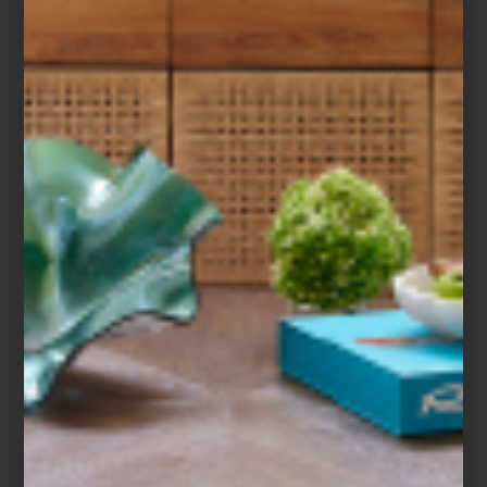
inspiración
UNA NAVIDAD DORADA
Estamos a punto de abrir nuestras puertas para recibir la navidad . ¿Ya tienes
todo listo? Este año, te tenemos una propuesta: celebrarla a todo lujo, con
mucho estilo y rodeados de… ¡oro! Haz del dorado el protagonista de tu cena
y deja que este tono te regale la promesa de un año lleno de prosperidad.
Los acentos de oro pueden estar en los accesorios de temporada y la vajilla
; también en los textiles o como los personajes mágicos que han decidido
pasar el...
mesa y cocina
december 20 2022