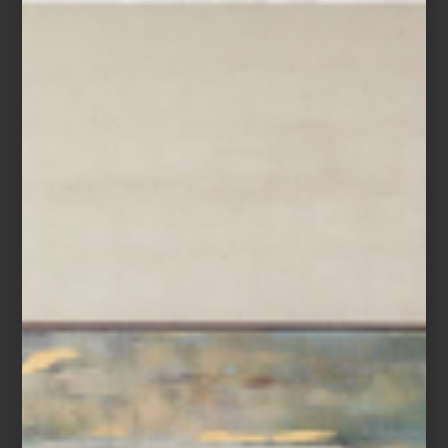
GRAN DISEÑO
Estamos a nada de arrancar la última hoja
del calendario y como es obligado, llegó el
momento de hacer un recuento de lo
mejor del año. Elegir nuestras piezas
favoritas del 2022 no...
inspiración
december 23 2022
NOCHES DE PAZ… EN
CASA
Es tiempo de fiestas, de abrazarnos y de
recibir a quienes más queremos para
juntos celebrar la navidad. Para quienes