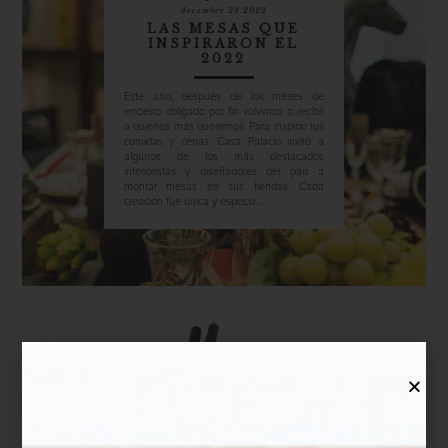
december 28 2022
LAS MESAS QUE
INSPIRARON EL
2022
Este año, después de los meses de
encierro obligado por fin volvimos a recibir
a quienes más queremos. Para inspirar tus
comidas y cenas, Casa Palacio invitó a
algunos de los más destacados
interioristas y diseñadores del país a
montar mesas en sus tiendas. Cada
creación fue única y especia...
marcas
december 27 2022
2022: UN AÑO DE