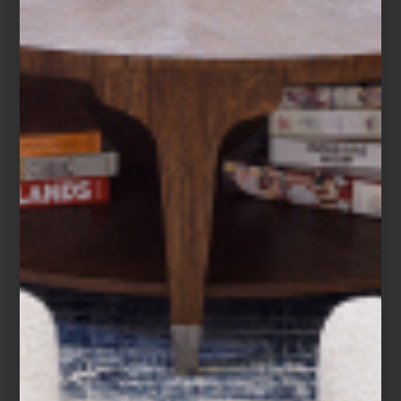
PARA CELEBRAR HOY
Y SIEMPRE:
CALÇADA
PORTUGUESA
Nos fascina descubrir las historias detrás
de nuestras piezas favoritas. Por ejemplo:
¿sabías que Manoela Medeiros se inspiró
en las aceras de las calles de ...
consejos
december 15 2022
ENSALADA DE
NOCHEBUENA