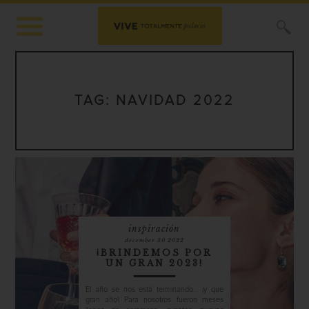
X
TAG:
NAVIDAD 2022
inspiración
december 30 2022
¡BRINDEMOS POR
UN GRAN 2023!
El año se nos está terminando… ¡y que
gran año! Para nosotros fueron meses