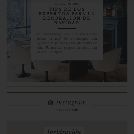
december 07 2022
TIPS DE LOS
EXPERTOS PARA LA
DECORACIÓN DE
NAVIDAD
La navidad llegó… ¿y aún no sabes cómo
decorar tu casa? No te preocupes: para
ayudarte, le pedimos a los interioristas de
Casa Palacio sus mejores consejos para
darle a tus espaci...