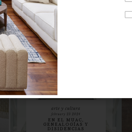
NACIONAL: LA GRAN
RETROSPECTIVA DE
GABRIEL OROZCO EN
EL MUSEO JUMEX
Del 1 de febrero al 3 de agosto de 2025, el
Museo Jumex de Ciudad de México presenta
Gabriel Orozco: Politécnico Nacional, la primera
gran retrospectiva del artista mexicano en su país
desde 2006. Con más de 300 o...
arte y cultura
february 23 2024
EN EL MUAC,
GENEALOGÍAS Y
DISIDENCIAS