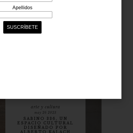
september 27 2024
CAPÍTULO VI:
RITUALES
El centro cultural Lago/Algo acaba de inaugurar
una nueva exposición, en la que las máscaras
tradicionales de la Colecci...
arte y cultura
may 26 2023
SABINO 336, UN
ESPACIO CULTURAL
DISEÑADO POR
ALBERTO KALACH