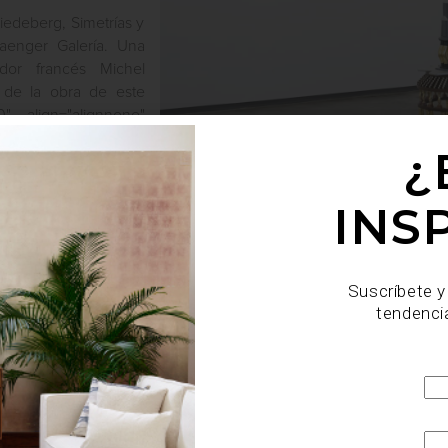
iedeberg, Simetrías y
enger Galería. Una
ador francés Michel
 de la obra de este
0" align="alignnone"
r Galería[/caption] La
¿
 del Surrealismo, una
INS
Suscríbete y
tendenci
arte y cultura
january 24 2025
POLITÉCNICO