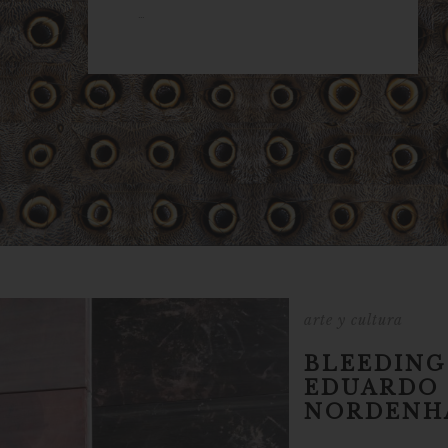
...
arte y cultura
BLEEDING
EDUARDO 
NORDENH