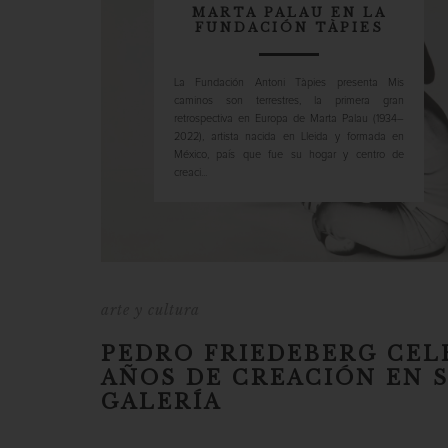
MARTA PALAU EN LA
FUNDACIÓN TÀPIES
La Fundación Antoni Tàpies presenta Mis
caminos son terrestres, la primera gran
retrospectiva en Europa de Marta Palau (1934–
2022), artista nacida en Lleida y formada en
México, país que fue su hogar y centro de
creaci...
arte y cultura
PEDRO FRIEDEBERG CEL
AÑOS DE CREACIÓN EN 
GALERÍA