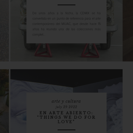
De unos años a la fecha, la CDMX se ha
convertido en un punto de referencia para el arte
contemporáneo del MUAC, que desde hace 15
años ha reunido una de las colecciones más
complet...
arte y cultura
july 29 2022
EN ARTE ABIERTO:
“THINGS WE DO FOR
LOVE”