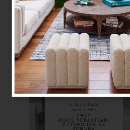
FUSIÓN ENTRE ARTE,
MAESTRÍA Y
TRADICIÓN
Pocas marcas en el mundo del interiorismo se
asocian de manera tan directa con el lujo, la
belleza y la tradición de manos expertas como
Lladró. Esta casa valenciana ha logrado
evolucionar en sus propuestas, mantenien...
arte y cultura
march 01 2024
CHAC
MOOL.SEBASTÍAN:
ÚLTIMO FIN DE
SEMANA