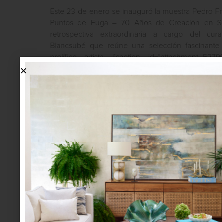
Este 23 de enero se inauguró la muestra Pedro Fr
Puntos de Fuga – 70 Años de Creación en Sa
retrospectiva extraordinaria a cargo del cur
Blancsubé que reúne una selección fascinante
prolífico artista. [caption id="attachment_5279
width="600"] Vista de instalación, cortesia Saenge
obra de Pedro Friedeberg suele clasificarse dentro
corriente que floreció en México mucho despué...
inspiración
january 28 2025
LLADRÓ: LA PERFECTA