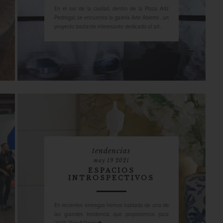
En el sur de la ciudad, dentro de la Plaza Artz
Pedregal, se encuentra la galería Arte Abierto , un
proyecto bastante interesante dedicado al art...
tendencias
may 19 2021
ESPACIOS
INTROSPECTIVOS
En recientes entregas hemos hablado de una de
las grandes tendencia que proponemos para