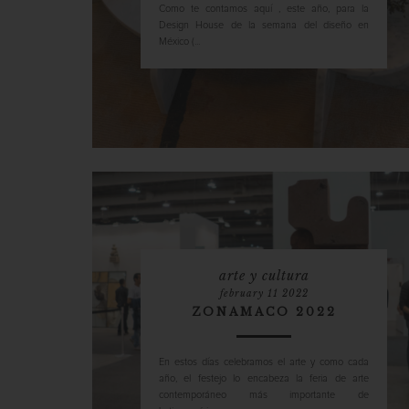
Como te contamos aquí , este año, para la
Design House de la semana del diseño en
México (...
arte y cultura
february 11 2022
ZONAMACO 2022
En estos días celebramos el arte y como cada
año, el festejo lo encabeza la feria de arte
contemporáneo más importante de