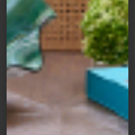
BLEEDING BOUNDARIES: JOSÉ
EDUARDO BARAJAS EN GALERIE
NORDENHAKE
Save
La galería sueca Galerie Nordenhake, con sedes en Estocolmo,
Berlín y Ciudad de México, presenta la exposición
Bleeding
Boundaries
del artista José Eduardo Barajas, en su espacio