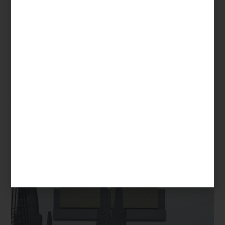
A partir de esculturas e instalaciones, Matos nos propone un
recorrido por el paisaje como construcción cultural. ¿Qué vemos
cuando miramos un jardín? ¿Qué queremos ordenar, domesticar o
recordar al representar la naturaleza? A lo largo de la historia, el
ser humano ha proyectado sus deseos sobre el paisaje, desde los
jardines franceses, simétricos y racionales, hasta los parques
ingleses, más libres y melancólicos,
pasando
por una larga lista
de tipos de paisaje y jardín en diferentes culturas. En esta
exposición, todo eso se reinterpreta.