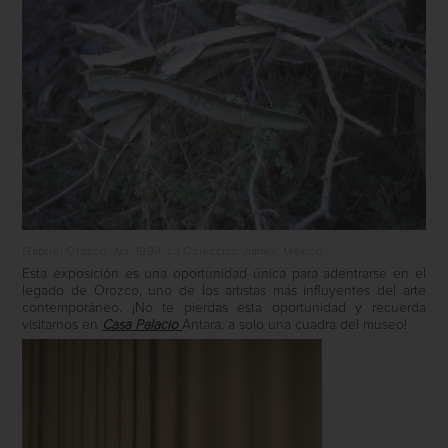
Gabriel Orozco.
No
, 1999. La Colección Jumex, México
Esta exposición es una oportunidad única para adentrarse en el
legado de Orozco, uno de los artistas más influyentes del arte
contemporáneo. ¡No te pierdas esta oportunidad y recuerda
visitarnos en
Casa Palacio
Antara, a solo una cuadra del museo!