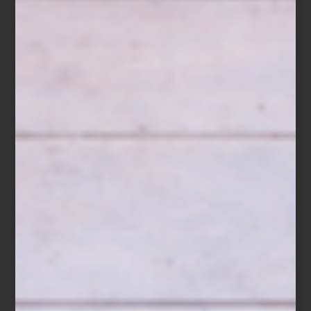
La Fundación Antoni Tàpies presenta
Mis caminos son terrestres
,
la primera gran retrospectiva en Europa de Marta Palau (1934–
2022), artista nacida en Lleida y formada en México, país que fue
su hogar y centro de creación. Esta muestra es también un
reconocimiento internacional a una figura clave del arte
contemporáneo latinoamericano.
La obra de Palau se despliega en tapices, instalaciones textiles y
dibujos que exploran temas como el exilio, el cuerpo, la tierra y la
sanación. Su lenguaje, profundamente personal y simbólico,
surge de su experiencia como migrante y de su conexión con
técnicas artesanales ancestrales del continente americano.