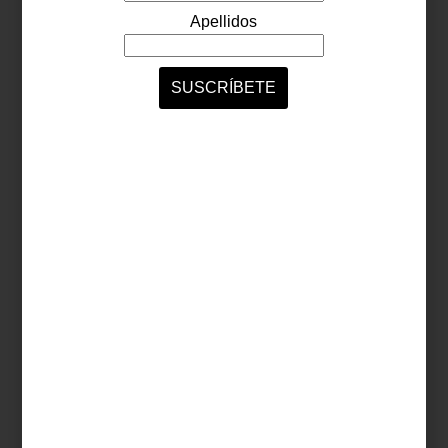
En Casa Palacio celebramos esta exposición como una
oportunidad para redescubrir a una creadora imprescindible,
mexicana por adopción, cuya obra nos recuerda que el arte,
como la tierra, guarda, transforma y da vida.
arte y cultura
/ may 06 2025
CARLOS H. MATOS EN GALERÍA
PEANA
Save