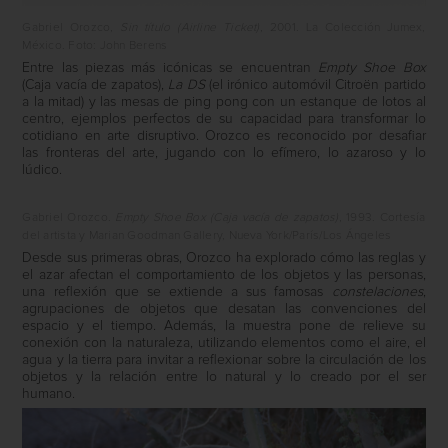
Gabriel Orozco,
Sin título (Airline Ticket)
, 2001. La Colección Jumex,
México. Foto: John Berens
Entre las piezas más icónicas se encuentran
Empty Shoe Box
(Caja vacía de zapatos),
La DS
(el irónico automóvil Citroën partido
a la mitad) y las mesas de ping pong con un estanque de lotos al
centro, ejemplos perfectos de su capacidad para transformar lo
cotidiano en arte disruptivo. Orozco es reconocido por desafiar
las fronteras del arte, jugando con lo efímero, lo azaroso y lo
lúdico.
Gabriel Orozco.
Empty Shoe Box (Caja vacía de zapatos)
, 1993. Cortesía
del artista y Marian Goodman Gallery, Nueva York/París/Los Ángeles
Desde sus primeras obras, Orozco ha explorado cómo las reglas y
el azar afectan el comportamiento de los objetos y las personas,
una reflexión que se extiende a sus famosas
constelaciones
,
agrupaciones de objetos que desatan las convenciones del
espacio y el tiempo. Además, la muestra pone de relieve su
conexión con la naturaleza, utilizando elementos como el aire, el
agua y la tierra para invitar a reflexionar sobre la circulación de los
objetos y la relación entre lo natural y lo creado por el ser
humano.