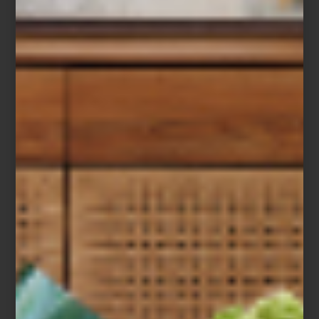
Y aunque esta exposición es una razón suficiente para visitar el
Museo Jumex, vale la pena aprovechar la ocasión para descubrir
otras tres propuestas imperdibles:
Obras de la Colección Jumex
, una selección revisada de piezas
de grandes artistas internacionales.
The Tiger’s Coat
, un proyecto curatorial sobre la vida y el legado
de Tina Modotti.
Notas de voz
de
Elsa-Louise Manceaux
, una reflexión sobre cómo
la pintura dialoga con el sonido y la palabra.
Después de recorrer estas exposiciones, te invitamos a que nos
visites en
Casa Palacio Antara
, a tan solo unos pasos del
Museo
Jumex
.
arte y cultura
/ july 09 2025