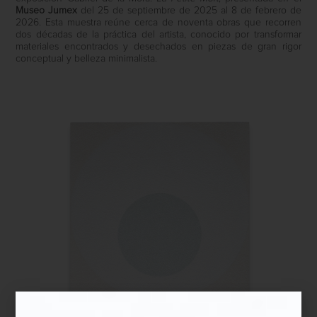
Museo Jumex
del 25 de septiembre de 2025 al 8 de febrero de
2026. Esta muestra reúne cerca de noventa obras que recorren
dos décadas de la práctica del artista, conocido por transformar
materiales encontrados y desechados en piezas de gran rigor
conceptual y belleza minimalista.