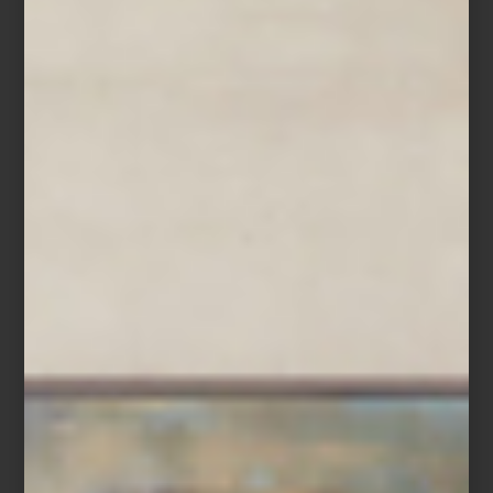
Sin título
, 2003
La exposición, que cuenta con la curaduría de Tobias Ostrander,
explora temas como el deseo, la pérdida y la transformación
material. Distribuida en seis secciones —
Cuerpos, Borradura, Calor,
El filo del deseo, Tacto y El placer del espectador
—, la muestra
invita a reflexionar sobre la fragilidad de los materiales y la
potencia simbólica que estos adquieren en manos del artista.
Desde cráneos moldeados en resina hasta retratos con cabello
humano y superficies hechas con miles de fragmentos de
cáscaras de huevo, cada obra de De la Mora reta al espectador a
descubrir lo invisible detrás de lo visible.