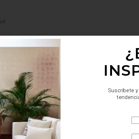
a4
¿
INS
Suscríbete y
tendenci