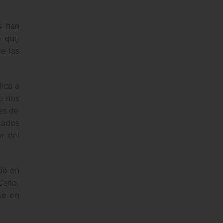
s han
o que
e las
dica a
ue nos
nes de
jados
r del
ado en
Carlo,
se en