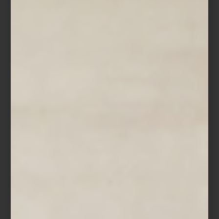
personal: preparar su matcha ceremonial en una charola donde
cada elemento tiene un lugar específico. En ese universo de
detalles, Casa Palacio tiene un lugar muy especial. Para ella,
recorrer sus espacios es parte de su propio proceso creativo
como anfitriona.