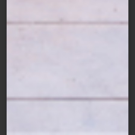
Los visitantes de
Design House 2025
descubrirán una variedad
de propuestas de interioristas y diseñadores, cada una
sorprendiendo por su creatividad y atención al detalle. Entre ellas,
el espacio de Casa Palacio, en colaboración con Elena Talavera,
destaca por su dualidad
: un interior donde un vitral transforma la
luz en matices cálidos y cambiantes, y un exterior que ofrece
serenidad y equilibrio. Las franjas naranjas diseñadas por Talavera
atraviesan ambos ambientes, unificando emoción y calma, y
creando un recorrido que invita a detenerse y disfrutar cada
detalle.