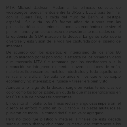
MTV, Michael Jackson, Madonna, las primeras consolas de
videojuegos, acercamientos entre la URSS y EEUU para terminar
con la Guerra Fría, la caída del muro de Berlín, el destape
español… Sin duda los 80 fueron años de ruptura con las
politizadas décadas anteriores: la bonanza económica que vive el
primer mundo y un cierto deseo de evasión ante realidades como
la epidemia de SIDA marcaron la década. La gente solo quería
divertirse y esta visión de la vida fue capturada por el diseño de
interiores.
De acuerdo con los expertos, el interiorismo de los años 80
estuvo marcado por el pop rock; la estética de los primeros videos
que transmitía MTV fue retomada por los diseñadores y a la
decoración se integraron elementos novedosos: luces de neón,
materiales fluorescentes, metales industriales y todo aquello que
remitía a lo artificial. Se trata de años en los que el concepto
ecofriendly no interesaba; el “úsese y tírese” era bien visto.
Aunque a lo largo de la década surgieron varias tendencias de
color como los tonos pastel, sin duda la que más identificamos en
los 80 fue la de colores fluorescentes.
En cuanto al mobiliario, las líneas rectas y angulosas imperaron; el
diseño se enfocó mucho en lo utilitario y las piezas multiusos se
pusieron de moda. La comodidad fue un valor agregado.
Pero no todo fue plástico y metales: a finales de esta década
surge el estilo shabby chic como un maravilloso contrapeso a los