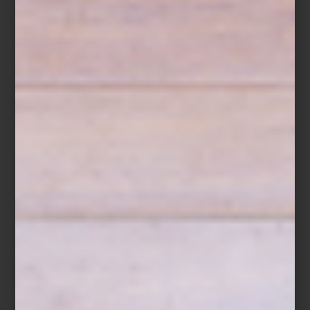
El 14 de octubre, creativos y amantes del diseño disfrutaron de un
recorrido guiado exclusivo
, seguido de un brindis que reunió a
diseñadores, interioristas y apasionados del diseño en un
encuentro memorable. Una gran oportunidad para hablar de
diseño y celebrar la creatividad.