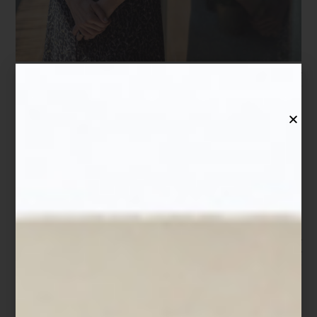
-México es un país profundamente hospitalario. Somos serviciales
por naturaleza. Mi búsqueda fue entender cómo elevar ese
talento con técnica, estructura y sensibilidad.
Hoy su empresa representa en México al British Butler Institute,
uno de los institutos de mayordomía y hospitalidad más
prestigiosos del mundo. Pero más allá de los protocolos y la
formación profesional, el trabajo de Montserrat se sostiene sobre
una idea sencilla: la hospitalidad comienza en la vida cotidiana.
Para ella, recibir implica cuidar los detalles que convierten lo
ordinario en una experiencia significativa. Desde el montaje de
una mesa hasta la música que acompaña una conversación, todo
forma parte de una atmósfera pensada para despertar los
sentidos.
-Siempre pienso en los cinco sentidos. La música, la luz, los
aromas, la presentación de la mesa, incluso la textura de los
objetos. Cuando todo dialoga, la experiencia se vuelve
memorable.
Ese cuidado se refleja también en su rutina diaria. Montserrat
suele comenzar el día muy temprano con un pequeño ritual