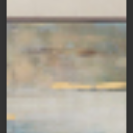
“Ir a Casa Palacio me inspira muchísimo. Encuentro objetos que
me ayudan a renovar una mesa, transformar un ambiente o
sorprender a mis invitados. Es un lugar donde siempre descubro
algo nuevo.”
Entre sus elecciones favoritas aparecen firmas como Richard
Ginori, Bernardaud, Villeroy & Boch y Baccarat, así como piezas
de Christofle y Hermès para vestir la mesa con carácter. En textiles
y blancos recurre con frecuencia a marcas como Frette e Ilò,
mientras que para aportar acentos más orgánicos a sus espacios
disfruta incorporar piezas de Namuh. A esto suma cristalería,
bowls decorativos, aromas para el hogar y objetos que le