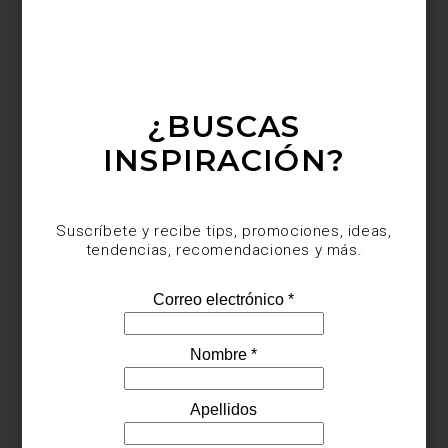
de un proyecto donde la luz, el color y el mobiliario se conjugan
en armonía.
Visita Casa Palacio para descubrir
cómo estos conceptos se
traducen en piezas únicas
que pueden formar parte de tu hogar.
*Fotografía: Denis Borovskikh
¿BUSCAS
INSPIRACIÓN?
Suscríbete y recibe tips, promociones, ideas,
noticias
/ june 17 2025
tendencias, recomendaciones y más.
DESCUBRE LOS DISEÑOS DE
PATRICIA URQUIOLA
Save