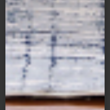
En Design Week México 2025, Casa Palacio abre las puertas de
un espacio excepcional en Design House, junto a la interiorista
Elena Talavera
, quien presenta
Mesana Medaña
: una propuesta
que dialoga con la arquitectura existente, reinterpretando su
historia con color, luz y emoción.