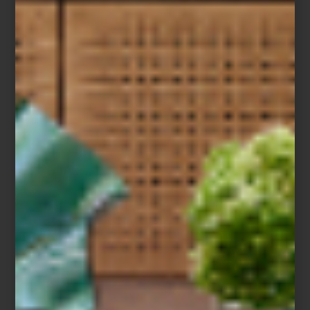
Baccarat
Porque para Montserrat Barros la hospitalidad no se limita a un
momento específico: es un lenguaje cotidiano hecho de gestos,
luz, música y objetos elegidos con intención. Un arte que,
cuando está bien ejecutado, transforma cualquier encuentro, por
sencillo que sea, en una experiencia memorable.