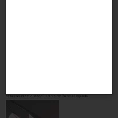
Estas colecciones son una muestra del espíritu lúdico e
inteligente que define su obra. Más que diseñar productos,
Urquiola crea experiencias, invita al diálogo con el espacio y
aporta calidez a través del buen diseño.
Descubre su mundo creativo en nuestras tiendas y transforma tu
casa con el sello inconfundible de Patricia Urquiola.