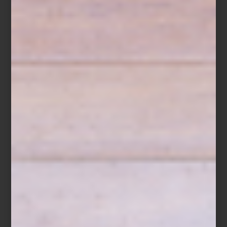
Audífonos inalámbricos
On Trac
de Dyson
Entre las innovaciones que anticipan lo que viene, destaca el
LG
Signature OLED T
: una pantalla transparente e inalámbrica que
redefine la relación entre espacio, imagen y emoción. No es solo
tecnología, es arquitectura de la luz.