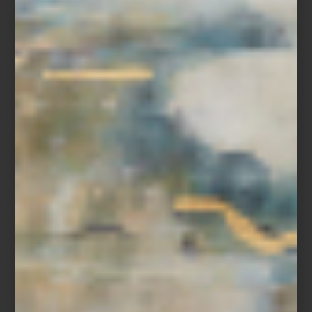
Descubre
Porsche x SMEG
en
Casa Palacio
, donde la pasión por
el diseño se transforma en un estilo de vida.
ambientes
/ november 06 2025
VIVIR EL FUTURO: CUANDO LA
TECNOLOGÍA SE VUELVE PARTE
DEL HOGAR
Save