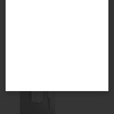
Buró
Oliver
en madera de acacia de
Latiyal