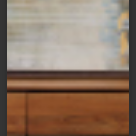
Hay una belleza especial en aquello que funciona con
naturalidad. En los hogares contemporáneos, la tecnología ya no
se impone: fluye. No busca sorprender, sino acompañar. Está en
el aire que respiramos, en la luz que se adapta al momento del
día, en la precisión silenciosa con la que un horno cocina o un
purificador renueva el ambiente.
Durante décadas imaginamos el futuro como una escena metálica
y fría. Sin embargo, el verdadero hogar inteligente es cálido,
estético y profundamente humano. Su misión no es sustituirnos,
sino regalarnos tiempo: tiempo para leer, para escuchar, para vivir
con calma.