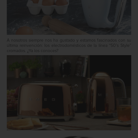
A nosotros siempre nos ha gustado y estamos fascinados con su
última reinvención: los electrodomésticos de la línea “50’s Style”
cromados. ¿Ya los conoces?