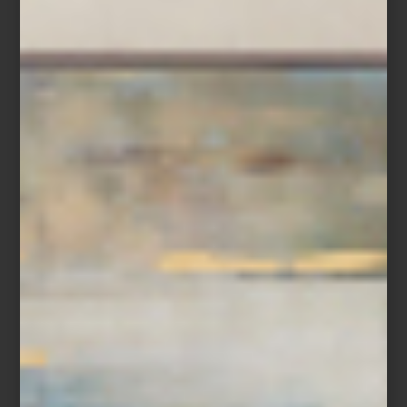
Rojo como la victoria, icónico como el número 23. Esta pieza
rinde homenaje al legendario Porsche 917 KH, ganador de Le
Mans en 1970. Con franjas de competición, detalles en negro
mate y placa numerada, el FAB28 917 Salzburg es una joya del
diseño funcional: una edición limitada a 1,970 unidades, creada
para los amantes de la historia y la precisión.