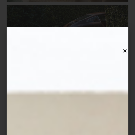
Shade Green.
Contemporánea y sofisticada, su color verde profundo revela
matices que cambian con la luz. Una colección que combina
elegancia discreta, tecnología y un carácter moderno
inconfundible.