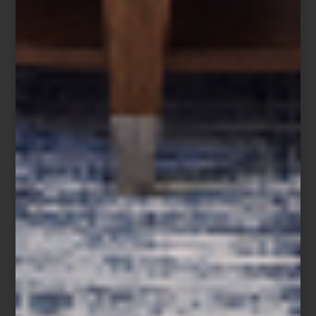
Refrigerador French Door Empotrable de 36″ de SKS, Signature Kitchen
Suite
En
Casa Palacio
, esta visión del futuro toma forma en objetos que
combinan diseño y desempeño: los electrodomésticos de
Samsung
,
LG
,
Maytag
y
Dyson
hacen del día a día un acto de
precisión;
SMEG
,
SKS
y
Monogram
convierten la cocina en un
escenario de creatividad; y en el universo del sonido,
Bowers &
Wilkins
nos recuerda que la perfección acústica también puede
ser arte.