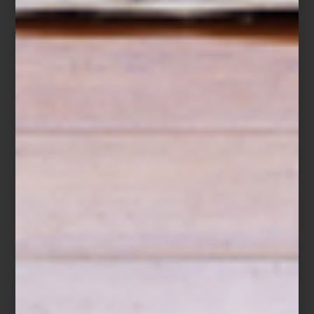
Edición limitada Salzburg 917.
Rojo como la victoria, icónico como el número 23. Esta pieza
rinde homenaje al legendario Porsche 917 KH, ganador de Le
Mans en 1970. Con franjas de competición, detalles en negro
mate y placa numerada, el FAB28 917 Salzburg es una joya del
diseño funcional: una edición limitada a 1,970 unidades, creada
para los amantes de la historia y la precisión.