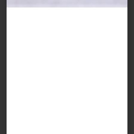
Save
En
Casa Palacio
celebramos a los grandes nombres del diseño
contemporáneo, y uno de los más admirados es Patricia Urquiola.
Nacida en Oviedo y formada en Milán, tuvo la oportunidad de
trabajar con el icónico
Achille Castiglioni
, una experiencia que
marcó el inicio de una trayectoria excepcional.