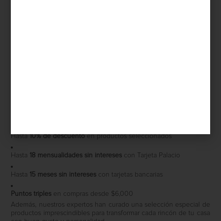
Inicia el
Hot Sale
con estilo. Esta es la oportunidad perfecta para
renovar tus espacios con piezas únicas que combinan diseño,
funcionalidad y elegancia. Desde lo último en tecnología hasta
textiles, mobiliario, vajillas y objetos decorativos, este
Hot Sale
lo
tiene todo para quienes buscan crear un hogar extraordinario.
Es el momento de descubrir esa lámpara icónica, el sofá de
ensueño o la batería de cocina perfecta que siempre habías
querido, o que justo necesitabas para hacer de tu casa ese
espacio ideal. Lo mejor del diseño está ahora al alcance de un
clic.
Disfruta de:
Hasta
10% de descuento
en productos seleccionados
Hasta
18 mensualidades sin intereses
con Tarjeta Palacio
Hasta
15 meses sin intereses
con tarjetas bancarias
Puntos triples
en compras desde $6,000
Además, nuestros expertos han curado una selección especial de
productos imprescindibles para transformar cada rincón de tu casa