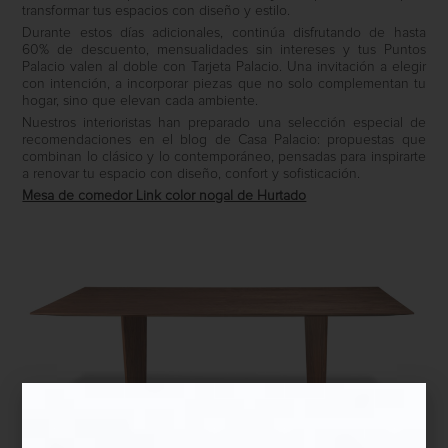
transformar tus espacios con diseño y estilo.
Durante estos días adicionales, continúa disfrutando de hasta
60% de descuento, mensualidades sin intereses y tus Puntos
Palacio valen al doble con Tarjeta Palacio. Una invitación a elegir
con intención, a incorporar piezas que no solo complementan tu
hogar, sino que elevan cada ambiente.
Nuestros interioristas han preparado una selección especial de
recomendaciones en el blog de Casa Palacio: propuestas que
combinan lo clásico y lo contemporáneo, pensadas para inspirarte
a renovar tu espacio con diseño, confort y sofisticación.
Mesa de comedor Link color nogal de Hurtado