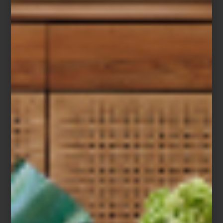
Aprovecha este fin de semana extendido para visitar nuestras
tiendas Antara y Santa Fe, o explorar la tienda en línea, donde
encontrarás lo mejor del diseño internacional y las tendencias
más exclusivas para el hogar.
El Buen Fin Casa Palacio: dos días más para elegir con estilo.
Porque el diseño no espera, pero siempre recompensa a quienes
saben reconocerlo.
*Consulta Términos y Condiciones en
elpalaciodehierro.com/terminos_condiciones