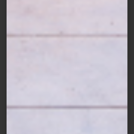
Descubre
Porsche x SMEG
en
Casa Palacio
, donde la pasión por
el diseño se transforma en un estilo de vida.
noticias
/ june 17 2025
DESCUBRE LOS DISEÑOS DE
PATRICIA URQUIOLA