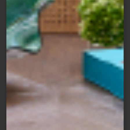
marcas
/ november 11 2025
PORSCHE X SMEG: DISEÑO,
INGENIERÍA Y ESTILO PARA TU
COCINA
Save
Dos iconos del diseño se unen para crear una colección que
celebra la precisión, la innovación y la belleza funcional.
Porsche
—símbolo de ingeniería y estilo automotriz— y
SMEG
, la firma
italiana reconocida por convertir los electrodomésticos en piezas
de diseño, presentan
Porsche x SMEG
, una colaboración donde
el rendimiento se encuentra con la elegancia cotidiana.
Disponible exclusivamente en Casa Palacio y en seleccionadas
tiendas El Palacio de Hierro, esta colección incluye refrigerador,
cafetera, licuadora, tostadora y hervidor eléctrico, reinterpretados
bajo la filosofía
Driven by passion, refined by design.