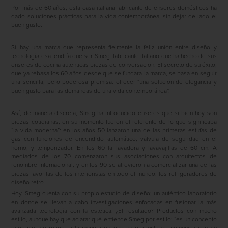
Por más de 60 años, esta casa italiana fabricante de enseres domésticos ha
dado soluciones prácticas para la vida contemporánea, sin dejar de lado el
buen gusto.
Si hay una marca que representa fielmente la feliz unión entre diseño y
tecnología esa tendría que ser Smeg: fabricante italiano que ha hecho de sus
enseres de cocina autenticas piezas de conversación. El secreto de su éxito,
que ya rebasa los 60 años desde que se fundara la marca, se basa en seguir
una sencilla, pero poderosa premisa: ofrecer “una solución de elegancia y
buen gusto para las demandas de una vida contemporánea”.
Así, de manera discreta, Smeg ha introducido enseres que si bien hoy son
piezas cotidianas, en su momento fueron el referente de lo que significaba
“la vida moderna”: en los años 50 lanzaron una de las primeras estufas de
gas con funciones de encendido automático, válvula de seguridad en el
horno, y temporizador. En los 60 la lavadora y lavavajillas de 60 cm. A
mediados de los 70 comenzaron sus asociaciones con arquitectos de
renombre internacional, y en los 90 se atrevieron a comercializar una de las
piezas favoritas de los interioristas en todo el mundo: los refrigeradores de
diseño retro.
Hoy, Smeg cuenta con su propio estudio de diseño; un auténtico laboratorio
en donde se llevan a cabo investigaciones enfocadas en fusionar la más
avanzada tecnología con la estética. ¿El resultado? Productos con mucho
estilo, aunque hay que aclarar qué entiende Smeg por estilo: “es un concepto