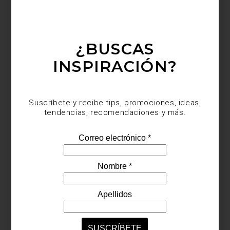
preocupación por la sostenibilidad y la vida real.
A lo largo de su carrera ha colaborado con algunas de las marcas
más reconocidas a nivel internacional. En
Casa Palacio
nos honra
contar con piezas que Patricia ha diseñado para firmas como
Flos
,
¿BUSCAS
Vitra
y
Alessi
: lámparas icónicas, muebles con alma y objetos
cotidianos que elevan cualquier espacio.
INSPIRACIÓN?
Suscríbete y recibe tips, promociones, ideas,
tendencias, recomendaciones y más.
Estas colecciones son una muestra del espíritu lúdico e
inteligente que define su obra. Más que diseñar productos,