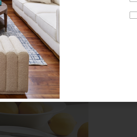
el marco perfecto para platillos lleno de color como, y y
gada
! Así que no lo olvides, cuando visites Casa Palacio pr