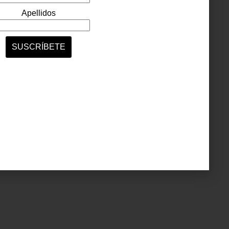
a que
egunta