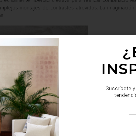
recisamente libertad creativa para realizar combinacione
mplejos montajes de contrastes atrevidos. La imaginación 
as.
¿
INS
Suscríbete y
tendenci