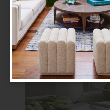
Pero, ¿y la comida? Desde luego, “Enso” es 
estamos en el mes patrio, ¡unos
chiles en no
por esta vajilla, es 100% diseño escandinavo.