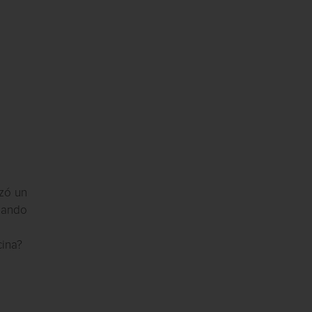
nzó un
sando
cina?