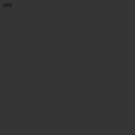
de
silla