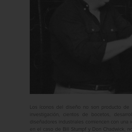
Los íconos del diseño no son producto de 
investigación, cientos de bocetos, desarr
diseñadores industriales comiencen con una 
en el caso de Bill Stumpf y Don Chadwick, no 