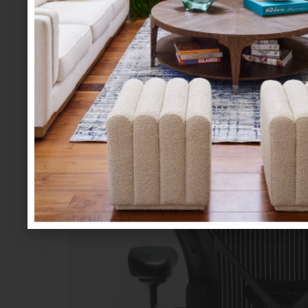
Desde luego, un diseño como la silla “Aero
merecedora de premios como “Good Desig
década” por la Sociedad de Diseño Industrial 
en el episodio de Los Simpson, “El día del jui