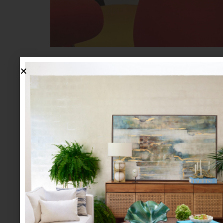
En 1994, Stumpf y Chadwick presentaron “A
industria. Todo en este modelo era innovador 
para sillas de oficina.