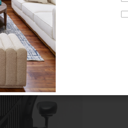
n”, no podía pasar desapercibido por la crítica. Así, ha
n” en
Japón
, “Diseño de la década” en China o “Lo mejor 
de EEUU, entre otros; todo esto sin olvidar que incluso, ap
cio”, en el que Dios aparece sentado en un trono ergonómico.