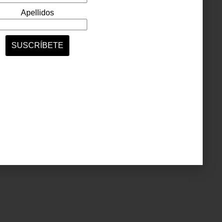
 sido
de la
areció