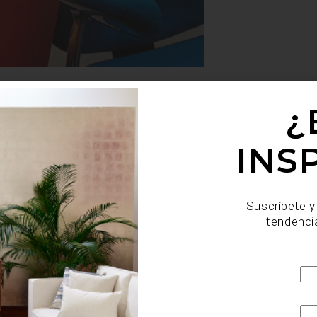
eron”, diseñada para
Herman Miller
. La pieza conmocionó
¿
y por eso, rápidamente se convirtió en el estándar de ergo
INS
Suscríbete y
tendenci