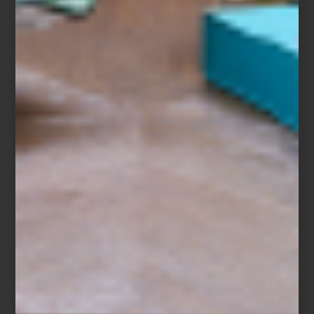
Save
Hay marcas que parecen contar su historia a través de cada
objeto.
Porada
es una de ellas. Sus piezas no solo ocupan un
lugar en la casa, sino que lo reinventan. Cada curva, veta o
acabado habla del amor italiano por la madera, de una herencia
artesanal que dialoga con la innovación. No sorprende que hoy
Porada sea sinónimo de sofisticación atemporal, donde la función
nunca se separa de la belleza.