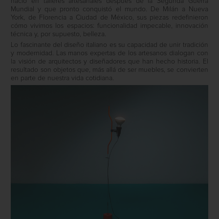
nació en talleres artesanales después de la Segunda Guerra
Mundial y que pronto conquistó el mundo. De Milán a Nueva
York, de Florencia a Ciudad de México, sus piezas redefinieron
cómo vivimos los espacios: funcionalidad impecable, innovación
técnica y, por supuesto, belleza.
Lo fascinante del diseño italiano es su capacidad de unir tradición
y modernidad. Las manos expertas de los artesanos dialogan con
la visión de arquitectos y diseñadores que han hecho historia. El
resultado son objetos que, más allá de ser muebles, se convierten
en parte de nuestra vida cotidiana.