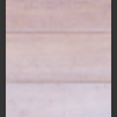
En el comedor, la mesa Oswood celebra el diálogo entre mármol
y madera, invirtiendo roles para dejar que las vetas del nogal
crucen la superficie como un gesto escultórico. Mientras tanto, el
trinchero
Matics
combina orden y luz, con puertas de madera o
cristal e iluminación LED integrada.