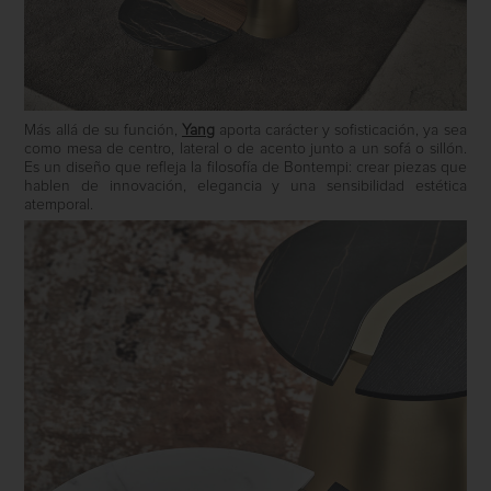
Más allá de su función,
Yang
aporta carácter y sofisticación, ya sea
como mesa de centro, lateral o de acento junto a un sofá o sillón.
Es un diseño que refleja la filosofía de Bontempi: crear piezas que
hablen de innovación, elegancia y una sensibilidad estética
atemporal.