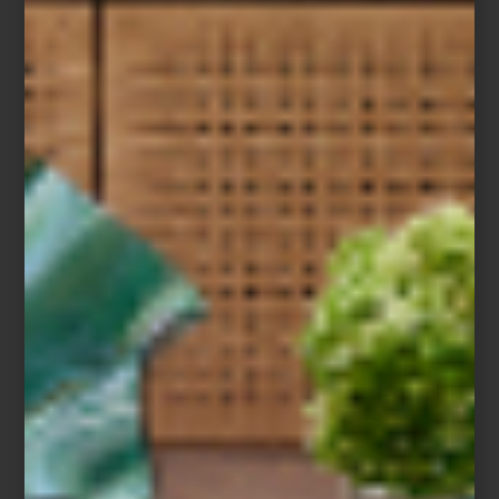
Aprovecha este fin de semana extendido para visitar nuestras
tiendas Antara y Santa Fe, o explorar la tienda en línea, donde
encontrarás lo mejor del diseño internacional y las tendencias
más exclusivas para el hogar.
El Buen Fin Casa Palacio: dos días más para elegir con estilo.
Porque el diseño no espera, pero siempre recompensa a quienes
saben reconocerlo.
*Consulta Términos y Condiciones en
elpalaciodehierro.com/terminos_condiciones
marcas
/ october 27 2025
PORADA: DISEÑO ITALIANO QUE
CONVIERTE CADA PIEZA EN
ARTE FUNCIONAL