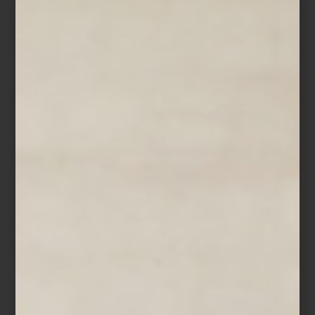
Estufa de piso dual de Gas LP de Monogram