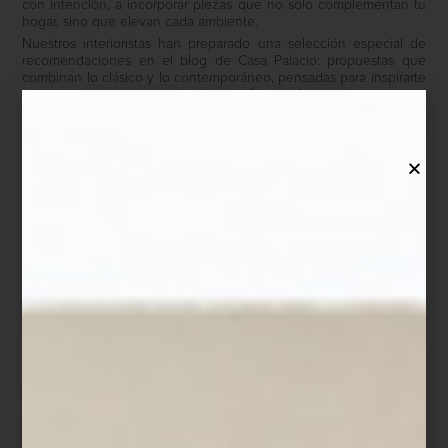
con intención, a incorporar piezas que no solo complementan tu
hogar, sino que elevan cada ambiente.
Nuestros interioristas han preparado una selección especial de
recomendaciones en el blog de Casa Palacio: propuestas que
combinan lo clásico y lo contemporáneo, pensadas para inspirarte
a renovar tu espacio con diseño, confort y sofisticación.
Mesa de comedor Link color nogal de Hurtado