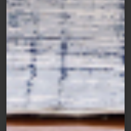
La colección se enriquece con piezas que son una verdadera
declaración de intenciones, cómo la mesa de centro
Callisto Mix
,
diseñada por Carlo Ballabio. Tres tapas de distintos tamaños se
combinan en mármol y madera, creando una composición
dinámica que transforma la sala en un escenario de elegancia
natural.