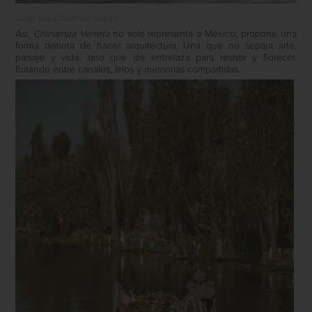
Colectivo Chinampa Veneta
Así,
Chinampa Veneta
no solo representa a México: propone una
forma distinta de hacer arquitectura. Una que no separa arte,
paisaje y vida, sino que los entrelaza para resistir y florecer,
flotando entre canales, lirios y memorias compartidas.