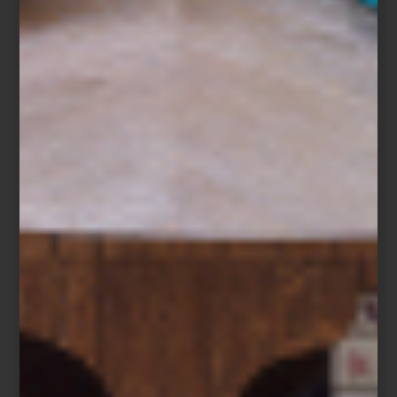
conferencia magistral imperdible con
Françoise Vergès
y
Sayak
Valencia
. Intervenciones de artistas como
Damián Ortega
y
Oscar
Murillo
convierten la feria en una experiencia viva.
Libros, ideas, espacios increíbles y comunidad creativa. Un plan
ideal para este fin de semana, y una fuente infinita de inspiración.
inspiración
/ october 21 2025
ANDY WARHOL POR TASCHEN:
AMOR, DESEO Y EL ARTE DE
MIRAR
Save