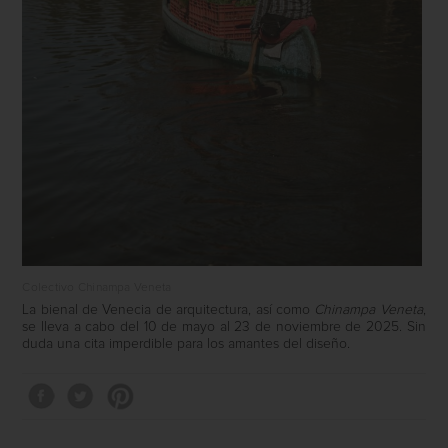
Colectivo Chinampa Veneta
La bienal de Venecia de arquitectura, así como
Chinampa Veneta
,
se lleva a cabo del 10 de mayo al 23 de noviembre de 2025. Sin
duda una cita imperdible para los amantes del diseño.