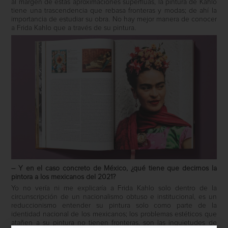
al margen de estas aproximaciones superfluas, la pintura de Kahlo
tiene una trascendencia que rebasa fronteras y modas; de ahí la
importancia de estudiar su obra. No hay mejor manera de conocer
a Frida Kahlo que a través de su pintura.
– Y en el caso concreto de México, ¿qué tiene que decirnos la
pintora a los mexicanos del 2021?
Yo no vería ni me explicaría a Frida Kahlo solo dentro de la
circunscripción de un nacionalismo obtuso e institucional, es un
reduccionismo entender su pintura solo como parte de la
identidad nacional de los mexicanos; los problemas estéticos que
atañen a su pintura no tienen fronteras, son las inquietudes de