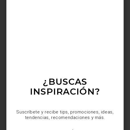
Economista de formación y fotógrafo por destino,
Salgado
dedicó
su vida a contar historias que necesitaban ser vistas. Historias de
trabajadores, migrantes, comunidades olvidadas y paisajes en
peligro. Su cámara fue su voz, y con ella defendió la humanidad,
la memoria y la naturaleza.
Entre su legado, destaca
Workers
, un libro monumental que
documenta con sensibilidad y respeto la vida laboral en minas,
campos y fábricas de todo el mundo. Publicado en los años 90,
sigue siendo hoy una obra imprescindible para comprender la
transformación del trabajo en la era moderna. Un testimonio visual
que honra la fuerza del esfuerzo humano y la poesía que se
esconde en la rutina diaria.
¿BUSCAS
INSPIRACIÓN?
Suscríbete y recibe tips, promociones, ideas,
tendencias, recomendaciones y más.