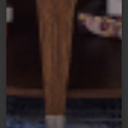
Antes de convertirse en el ícono del Pop Art,
Andy Warhol
ya
exploraba los temas que marcarían su carrera: la belleza, el deseo
y la construcción de la imagen. El libro
Andy Warhol. Love, Sex,
and Desire. Drawings 1950–1962
, editado por
TASCHEN
, nos
invita a descubrir ese otro Warhol: el dibujante íntimo, libre y
profundamente humano.