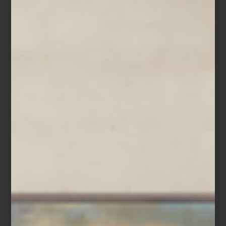
arte latinoamericano en Nueva York. La documentación y
hemerografía de la época nos permite incluso escribir de estas
obras de paradero desconocido. Más que sorpresas, yo encuentro
todo el arte de Frida Kahlo bastante consecuente como parte de
un proceso de crecimiento intelectual y técnico, cada obra aporta
un paso firme en su trayectoria, y nos revela la complejidad de su
proceso creativo.