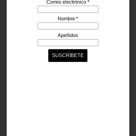
En
Casa Palacio
celebramos su vida y su obra recomendando esta
edición excepcional, que forma parte de nuestra selección.
Porque algunos libros no solo se leen: se contemplan, se sienten,
se recuerdan.
Adquiere
Workers
de Sebastião Salgado en nuestra selección de
diseño y arte.