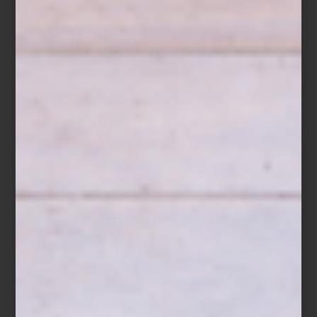
En
Casa Palacio
, los libros de TASCHEN ocupan un lugar especial:
son piezas que inspiran, que acompañan el diseño y que
enriquecen cualquier espacio.
Te invitamos a descubrir
Andy Warhol. Love, Sex, and Desire
y
explorar nuestra
selección de libros de arte y diseño
en las
tiendas
Casa Palacio
, donde cada título es una ventana a nuevas
ideas y mundos estéticos.