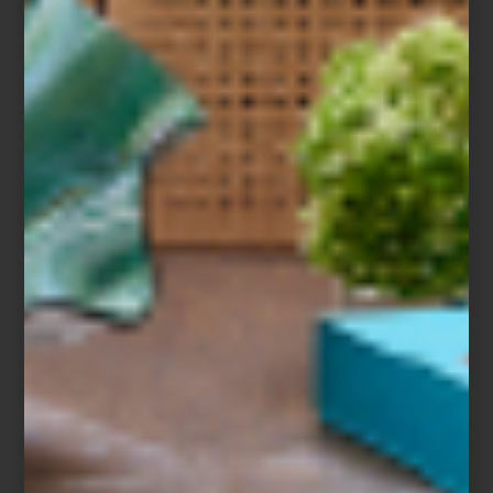
Más de cien editoriales y colectivos presentan libros de arte,
fotografía, pensamiento crítico y, en esta edición, una nueva
sección dedicada a
zines
: publicaciones ágiles, experimentales y
profundamente actuales, reunidas bajo el nombre de
ZINDEX
.
Además, el
Programa Público
suma charlas, presentaciones,
performances y talleres —incluso para niños—, así como una