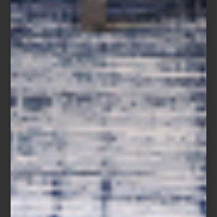
La publicación reúne más de
300 dibujos eróticos
creados entre
1950 y 1962, en los que Warhol celebró el cuerpo masculino con
una mezcla de humor, elegancia y una franqueza inédita para su
tiempo. Son obras que revelan la génesis de su estilo: líneas
sueltas, gestos espontáneos y una mirada que, más que retratar,
captura el instante.