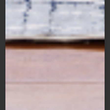
Este volumen —impresionante en formato y edición— es también
una muestra del talento editorial de
TASCHEN
, reconocida por
convertir cada libro en un objeto de arte. Su impecable diseño,
calidad de impresión y selección de títulos hacen que sus
publicaciones sean tan admiradas en bibliotecas como en mesas
de centro.