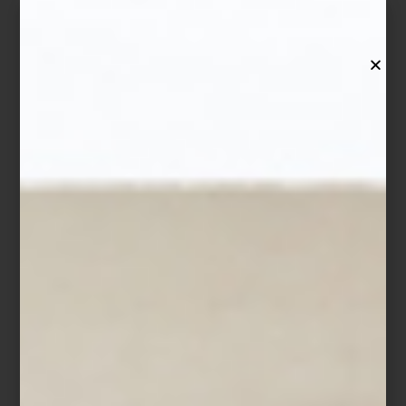
artistas y creadores en todo el mundo y de ahí el alcance
universal que ha tenido su trabajo en cada uno de los países
donde se ha presentado su obra.
– En este libro encontramos pinturas poco conocidas, incluso que
se pensaba desaparecidas. ¿Cómo se da con ellas?, ¿hubo alguna
que a usted, como experto, le sorprendió?
En 1938 Frida Kahlo tuvo su primera exposición individual, en
Nueva York, y ahí presentó cuadros que no se han reseñado
como parte de su producción hasta este libro de 2021. Algunos
continúan desaparecidos pero los conocemos por fotografías de
la época, otras han surgido en años recientes en las subastas de