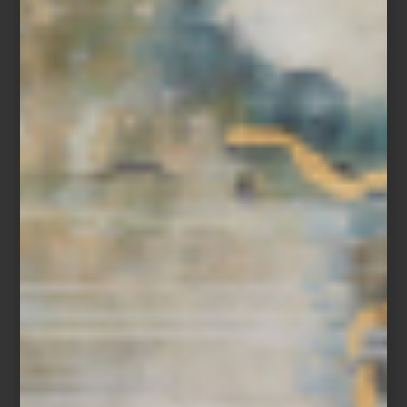
En
Casa Palacio
creemos que los libros no solo se leen: se viven,
se tocan y se exhiben. Basta recorrer nuestra zona editorial para
entenderlo.
Desde ediciones icónicas de
Taschen
hasta
los
volúmenes cuidadosamente curados de
Assouline
, cada libro
forma parte de un universo visual y cultural que dialoga con el
diseño, el arte y la forma de habitar los espacios.
Por eso, este fin de semana tenemos una recomendación clara:
Index Art Book Fair 2026
, una de las ferias editoriales más
estimulantes de la Ciudad de México.