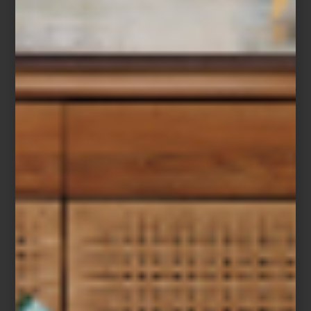
Del
15 al 18 de enero
, Index regresa reafirmando su lugar como
punto de encuentro para proyectos editoriales independientes de
todo el mundo. Coorganizada por
Casa Bosques, kurimanzutto y
Proyectos Públicos
, la feria se despliega en dos sedes
extraordinarias: la galería
kurimanzutto
y, por primera vez,
Rebollar
/ Proyectos Públicos
, ambos en San Miguel Chapultepec.