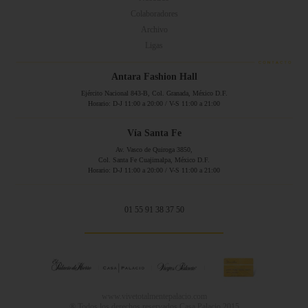
Colaboradores
Archivo
Ligas
Antara Fashion Hall
Ejército Nacional 843-B, Col. Granada, México D.F.
Horario: D-J 11:00 a 20:00 / V-S 11:00 a 21:00
Vía Santa Fe
Av. Vasco de Quiroga 3850,
Col. Santa Fe Cuajimalpa, México D.F.
Horario: D-J 11:00 a 20:00 / V-S 11:00 a 21:00
01 55 91 38 37 50
www.vivetotalmentepalacio.com
® Todos los derechos reservados Casa Palacio 2015