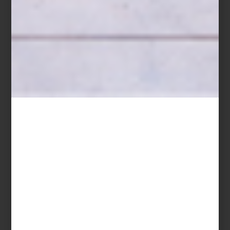
arte y cultura
/ july 04 2025
RECORDANDO AL MAESTRO
SALGADO
Save