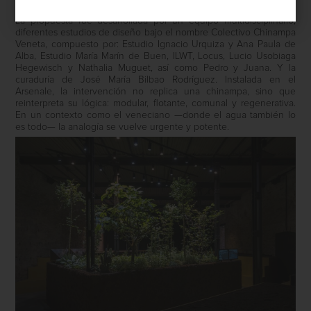
ancestrales para imaginar futuros sostenibles y colectivos.
La propuesta fue desarrollada por un equipo multidisciplinario,
diferentes estudios de diseño bajo el nombre Colectivo Chinampa
Veneta, compuesto por: Estudio Ignacio Urquiza y Ana Paula de
Alba, Estudio María Marín de Buen, ILWT, Locus, Lucio Usobiaga
Hegewisch y Nathalia Muguet, así como Pedro y Juana. Y la
curaduría de José María Bilbao Rodríguez. Instalada en el
Arsenale, la intervención no replica una chinampa, sino que
reinterpreta su lógica: modular, flotante, comunal y regenerativa.
En un contexto como el veneciano —donde el agua también lo
es todo— la analogía se vuelve urgente y potente.