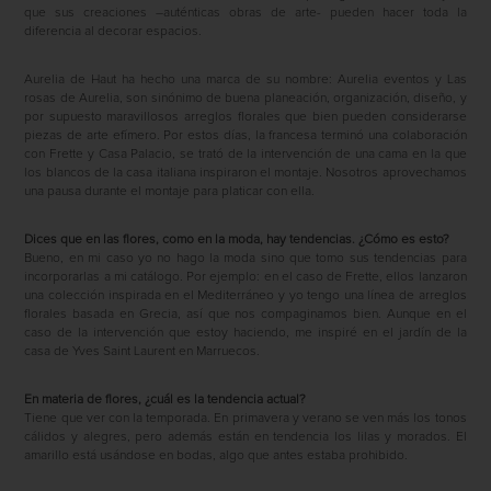
que sus creaciones –auténticas obras de arte- pueden hacer toda la
diferencia al decorar espacios.
Aurelia de Haut ha hecho una marca de su nombre: Aurelia eventos y Las
rosas de Aurelia, son sinónimo de buena planeación, organización, diseño, y
por supuesto maravillosos arreglos florales que bien pueden considerarse
piezas de arte efímero. Por estos días, la francesa terminó una colaboración
con Frette y Casa Palacio, se trató de la intervención de una cama en la que
los blancos de la casa italiana inspiraron el montaje. Nosotros aprovechamos
una pausa durante el montaje para platicar con ella.
Dices que en las flores, como en la moda, hay tendencias. ¿Cómo es esto?
Bueno, en mi caso yo no hago la moda sino que tomo sus tendencias para
incorporarlas a mi catálogo. Por ejemplo: en el caso de Frette, ellos lanzaron
una colección inspirada en el Mediterráneo y yo tengo una línea de arreglos
florales basada en Grecia, así que nos compaginamos bien. Aunque en el
caso de la intervención que estoy haciendo, me inspiré en el jardín de la
casa de Yves Saint Laurent en Marruecos.
En materia de flores, ¿cuál es la tendencia actual?
Tiene que ver con la temporada. En primavera y verano se ven más los tonos
cálidos y alegres, pero además están en tendencia los lilas y morados. El
amarillo está usándose en bodas, algo que antes estaba prohibido.