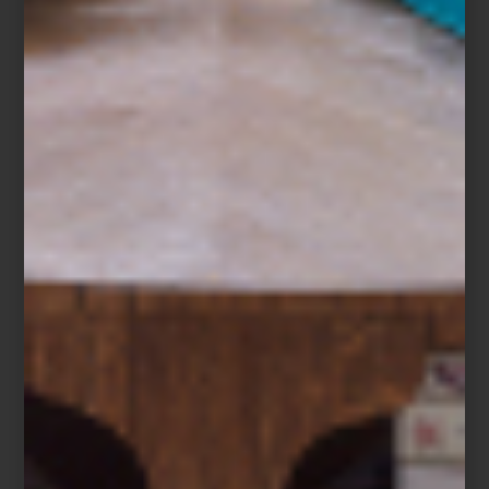
stands.
Nil Gallery / ZsOna MACO
Fundada en 2002 por Sélika García, la feria reúne una cuidada
selección de galerías nacionales, como la Galería de Arte
Mexicano (GAM), Kurimanzutto, OMR y Labor, entre otras espacios
establecidos, y grandes galerías internacionales como la sueca
Nordenhake, Lamb Gallery de Londres y Cohju de Kyoto.