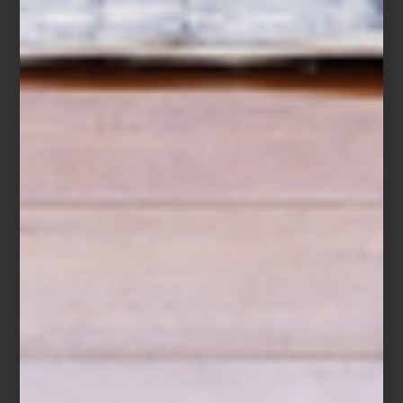
e imprimen con un cuidado tal, que simplemente se trata de
algunos de los mejores
‘coffee table books’
del mundo. Son
muchas sus novedades, y todas ya son parte de la biblioteca de
Casa Palacio, pero en esta ocasión te queremos compartir
nuestros cinco favoritos. ¡Pregunta por ellos cuando nos visites!
THE BOOK OF COLOUR CONCEPTS
Más de 1000 imágenes ilustran la fascinación del hombre por el
color. Sin duda, un libro obligado para diseñadores y artistas
plásticos.