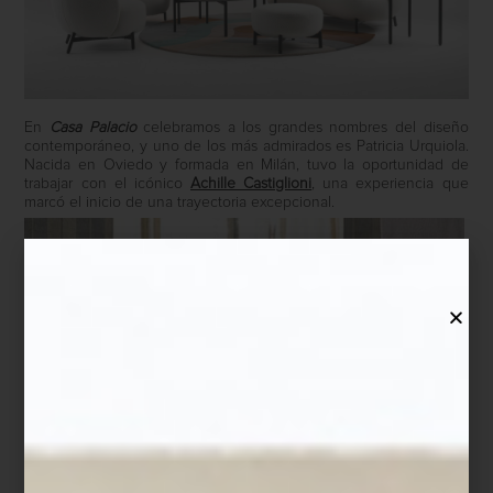
En
Casa Palacio
celebramos a los grandes nombres del diseño
contemporáneo, y uno de los más admirados es Patricia Urquiola.
Nacida en Oviedo y formada en Milán, tuvo la oportunidad de
trabajar con el icónico
Achille Castiglioni
, una experiencia que
marcó el inicio de una trayectoria excepcional.