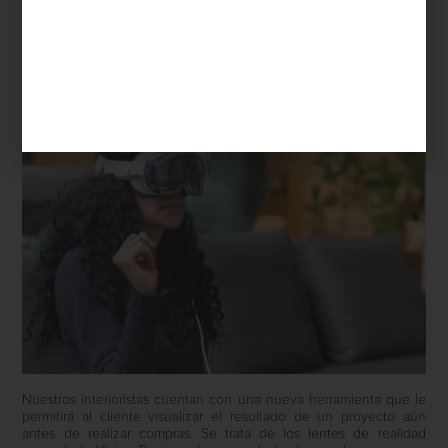
interiorismo
/ november 07 2024
REALIDAD AUMENTADA: UNA
NUEVA FORMA DE DISEÑAR TUS
ESPACIOS
Save
Nuestros interioristas cuentan con una nueva herramienta que le
permitirá al cliente visualizar el resultado de un proyecto aún
antes de realizar compras. Se trata de los lentes de realidad