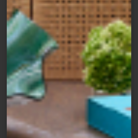
Jacob Gils / ZsOna MACO
Hoy inaugura esta gran feria, considerada la más importante de
América Latina y una de las citas más relevantes para artistas,
galerías y coleccionistas a nivel mundial. Desde hoy y hasta el
domingo, podremos recorrer sus pasillos y descubrir fabulosas
propuestas de arte contemporáneo, sin olvidar la sección de arte
moderno, que siempre es un placer recorrer, admirando obras
maestras del siglo XX. Tampoco podemos pasar por alto la
impresionante sección de diseño, con sus siempre innovadores