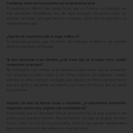
Cuéntanos cómo fue tu encuentro con la oferta floral local.
En realidad en México hay menos flores que en Francia, sin embargo hay
más elementos decorativos; así, de aquí incorporé elementos como las
semillas, las frutas, las hojas de pirul y maguey, cosas con las que antes no
estaba familiarizada.
¿Qué flor te sorprendió más al llegar a México?
La heliconia peluche, que es divina. Sin embargo en México los clientes
prefieren las flores de Europa.
Ya que mencionas a tus clientes: ¿cuál crees que es el mayor error cuando
compramos un arreglo?
No arriesgarse. Los clientes no se atreven a probar cosas nuevas, se quedan
con arreglos en tonos suaves y de formas clásicas. Sin embargo, aunque
siempre es difícil escoger un regalo para alguien, las flores siempre hacen
feliz a la gente y hay tantas variedades y opciones de floreros que es válido
experimentar.
Dejando de lado las típicas rosas u orquídeas, ¿si quisiéramos sorprender
regalando una flor muy original cuál recomendarías?
Suponiendo que es una mujer clásica, la hortensia lila es muy original o una
protea, solo una pero enorme. Para un hombre los cala, un alcatraz en color
verde o vino, es una flor muy masculina. También hay una flor mediterránea
que me encanta: la flor del plátano; es muy escultural.