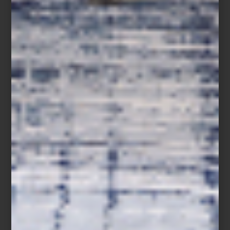
noticias
/ november 21 2024
TASCHEN: SUS NOVEDADES
Save
Siempre es una buena noticia saber que la editorial alemana
Taschen
tiene nuevos lanzamientos. Sus libros se editan, diseñan