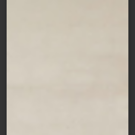
Urquiola ha sabido desarrollar una visión propia: su diseño es
emocional, innovador y profundamente humano. A través de
formas orgánicas y materiales cuidadosamente elegidos, crea
piezas que invitan al uso cotidiano sin perder sofisticación. Su
enfoque combina técnica con sensibilidad, y una clara
preocupación por la sostenibilidad y la vida real.
A lo largo de su carrera ha colaborado con algunas de las marcas
más reconocidas a nivel internacional. En
Casa Palacio
nos honra
contar con piezas que Patricia ha diseñado para firmas como
Flos
,
Vitra
y
Alessi
: lámparas icónicas, muebles con alma y objetos
cotidianos que elevan cualquier espacio.