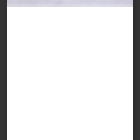
MOTORCYCLES
¿Fanático de las motos? Entonces este es el libro que necesitas;
es parte de la colección “Ultimate Collector” y además es una
edición XL: el formato más grande de Taschen.