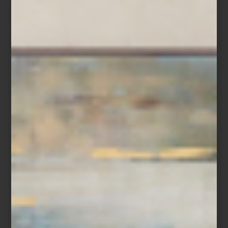
Estas colecciones son una muestra del espíritu lúdico e
inteligente que define su obra. Más que diseñar productos,
Urquiola crea experiencias, invita al diálogo con el espacio y
aporta calidez a través del buen diseño.
Descubre su mundo creativo en nuestras tiendas y transforma tu
casa con el sello inconfundible de Patricia Urquiola.