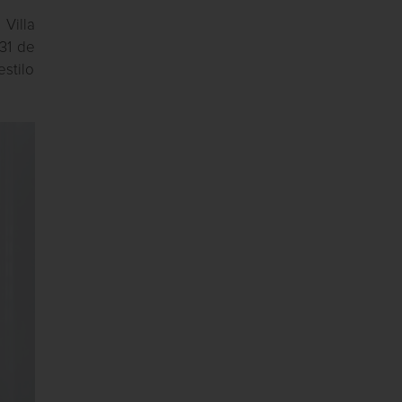
 Villa
K31 de
stilo