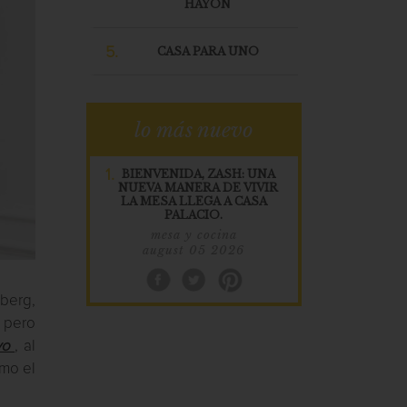
HAYÓN
5.
CASA PARA UNO
lo más nuevo
1.
BIENVENIDA, ZASH: UNA
NUEVA MANERA DE VIVIR
LA MESA LLEGA A CASA
PALACIO.
mesa y cocina
august 05 2026
sberg,
, pero
vo
, al
omo el