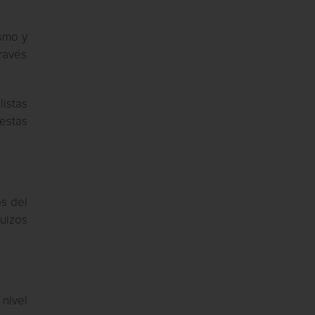
ismo y
través
listas
estas
s del
suizos
nivel