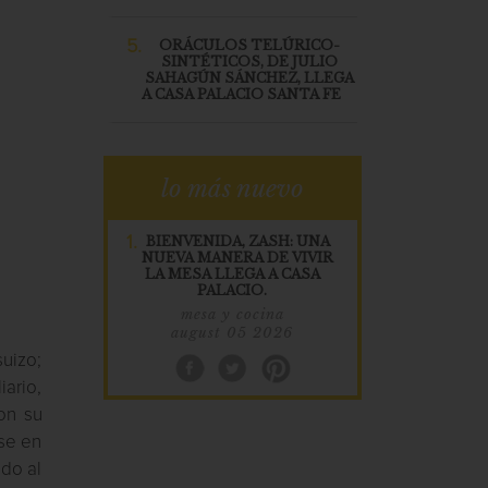
5.
ORÁCULOS TELÚRICO-
SINTÉTICOS, DE JULIO
SAHAGÚN SÁNCHEZ, LLEGA
A CASA PALACIO SANTA FE
lo más nuevo
1.
BIENVENIDA, ZASH: UNA
NUEVA MANERA DE VIVIR
LA MESA LLEGA A CASA
PALACIO.
mesa y cocina
august 05 2026
suizo;
iario,
on su
rse en
ndo al