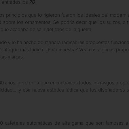
n entrados los
70
.
os principios que lo rigieron fueron los ideales del modern
ad sobre los ornamentos. Se podría decir que los suizos, a 
ue acababa de salir del caos de la guerra.
do y lo ha hecho de manera radical: las propuestas funciona
 enfoque más lúdico. ¿Para muestra? Veamos algunas propu
tas marcas:
0 años, pero en la que encontramos todos los rasgos propio
cticidad… ¡y esa nueva estética lúdica que los diseñadores 
30 cafeteras automáticas de alta gama que son famosas a 