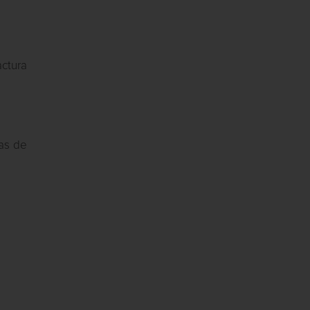
actura
zas de