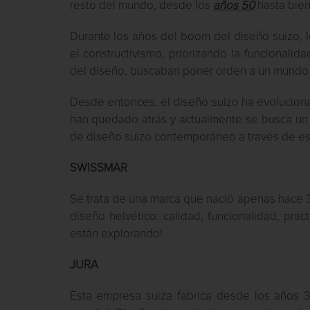
resto del mundo, desde los
años 50
hasta bie
Durante los años del boom del diseño suizo, l
el constructivismo, priorizando la funcionalid
del diseño, buscaban poner orden a un mundo q
Desde entonces, el diseño suizo ha evoluciona
han quedado atrás y actualmente se busca un
de diseño suizo contemporáneo a través de es
SWISSMAR
Se trata de una marca que nació apenas hace 3
diseño helvético: calidad, funcionalidad, pra
están explorando!
JURA
Esta empresa suiza fabrica desde los años 