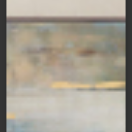
combinan diseño y desempeño: los electrodomésticos de
Samsung
,
LG
,
Maytag
y
Dyson
hacen del día a día un acto de
precisión;
SMEG
,
SKS
y
Monogram
convierten la cocina en un
escenario de creatividad; y en el universo del sonido,
Bowers &
Wilkins
nos recuerda que la perfección acústica también puede
ser arte.