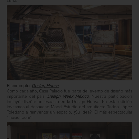
Luna.
El concepto:
Desing House
Como cada año, Casa Palacio fue parte del evento de diseño más
importante del país:
Design Week México
. Nuestra participación
incluyó diseñar un espacio en la Design House. En esta edición
invitamos al despacho Mood Estudio del arquitecto Tadeo López
Toledano a reinventar un espacio. ¿Su idea? ¡El más espectacular
“music room”!