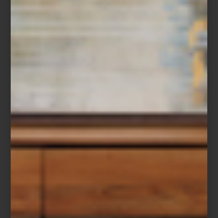
Audífonos inalámbricos
On Trac
de Dyson
Entre las innovaciones que anticipan lo que viene, destaca el
LG
Signature OLED T
: una pantalla transparente e inalámbrica que
redefine la relación entre espacio, imagen y emoción. No es solo
tecnología, es arquitectura de la luz.