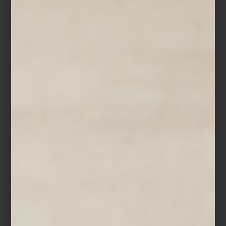
Refrigerador French Door Empotrable de 36″ de SKS, Signature Kitchen
Suite
En
Casa Palacio
, esta visión del futuro toma forma en objetos que