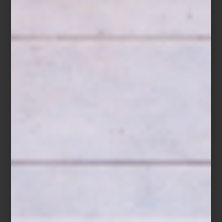
Nuestros interioristas recomiendan esta ecléctica selección que
creemos que te va a encantar. Encuentra más de nuestras
sugerencias
aquí
o mejor aún, visítanos en nuestras tiendas.