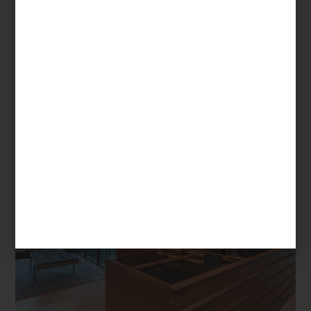
esto y más nos dejó a quienes amamos el diseño el año que está
por terminar. Todo quedó registrado en este blog, pero por si te
perdiste alguna nota, te compartimos nuestro Top 5 de lo mejor
del 2024. ¿Estás de acuerdo con nuestra selección?
La inspiración:
Apuntes para diseñar un vestidor
En 2024 muchos interioristas y firmas nos compartieron sus
proyectos de interiorismo. Si fue difícil elegir cuáles publicar en
este blog, imagínate lo que fue escoger el proyecto del año. Sin
embargo, nos dimos cuenta que uno de los más originales fue el
vestidor que nuestros amigos de
Porada
diseñaron para un
departamento en Los Ángeles. ¡Se trata justo del espacio con el
que muchos hemos soñado!