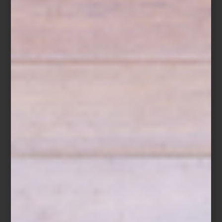
Y no olvides que también hay
macetas con diseño escultórico
,
perfectas para crear un punto focal en interiores o marcar la
entrada de tu casa con estilo. En
Casa Palacio
sabemos que en
cada maceta habita la posibilidad de crecer, y por eso nos
encantan.