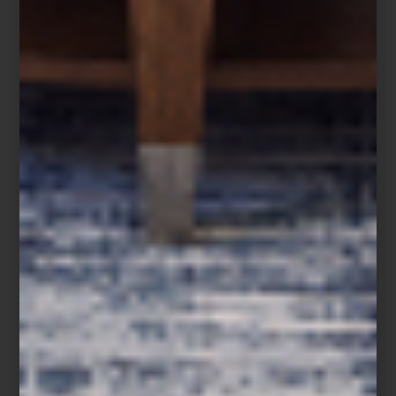
Vivir con plantas
es mucho más que seguir una tendencia: es
rodearnos de vida. Una planta, incluso en la maceta más discreta,
transforma un espacio. No solo aporta frescura y color, también
conecta con esa necesidad tan humana de cuidar, ver crecer,
respirar mejor. Por eso es importante pensarlas como parte
integral del diseño.
Ideas para incorporar plantas a tu
espacio
Elegir la especie adecuada y, sobre todo, la maceta que mejor se
integre al estilo de tu hogar. ¿Minimalista? Las macetas de líneas
puras en tonos neutros pueden resaltar una sansevieria o una
zamioculca. ¿Más ecléctico? Prueba con cerámicas artesanales o
acabados metálicos.