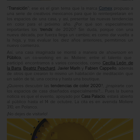
“
Transición
”: ese es el gran tema que la marca
Comex
propuso a
una serie de creativos mexicanos para que lo reinterpretaran en
los espacios de una casa, y así, presentar las nuevas tendencias
en color para el próximo año. ¿Por qué son especialmente
importantes los ‘
trends
’ de 2020? Sin duda, porque con una
nueva década, por fuerza llega un cambio; es como dar vuelta a
la hoja, y tras evaluar los diez años anteriores, permitirnos un
nuevo comienzo.
Así, una casa imaginada se montó a manera de
showroom
en
Público
, un co-working en av. Moliere; entre el talento que
participó encontramos a varios conocidos, como
Cecilia León de
la Barra
,
Beatriz Peschard
,
Javier Marín
y
Fabien Cappello
, además
de otros que crearon lo mismo un habitación de meditación que
un salón de té, una cocina y hasta una boutique.
¿Quieres descubrir las
tendencias de color 2020
?, ¿inspirarte con
los espacios de casa diseñados especialmente?… Pues la buena
noticia es que el evento, apoyado por
Casa Palacio
, estará abierto
al público hasta el 14 de octubre. La cita es en avenida Moliere
310, en Polanco.
¡No dejes de visitarlo!