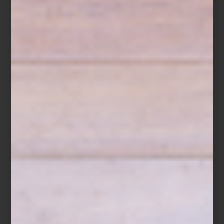
Bicos
Transatlântica
, que evoca los viajes marítimos del país; o
Paço
Real
, heredera del lenguaje decorativo de la realeza portuguesa,
muestran un equilibrio entre herencia y modernidad.