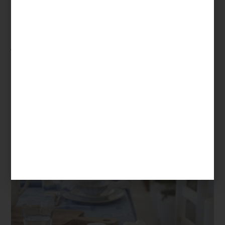
Brisa: el espíritu del océano en tu
mesa
Inspirada en la brisa cálida que recorre el Algarve y en el
movimiento suave del Atlántico,
Brisa
combina el blanco con
matices de azul que evocan las olas rompiendo en la orilla. Sus
formas orgánicas y el esmaltado artesanal le dan un aire relajado
pero elegante, ideal para quienes buscan capturar la esencia del
verano portugués todo el año.