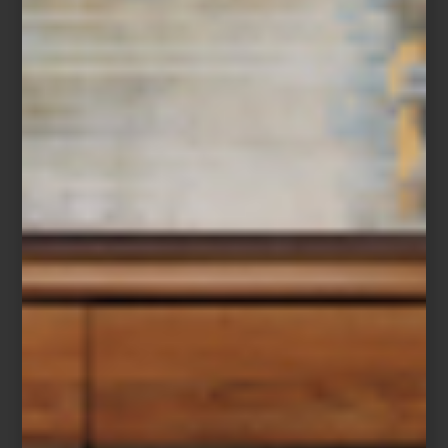
Verde Maiolica
A estos se suman
Leo
, el icónico animal print de la casa, y
Zebra
,
un contraste en blanco y negro que aporta dramatismo gráfico.
Cada pieza convierte la mesa en un escenario vibrante que
celebra la
dolce vita
y el legado artesanal italiano.