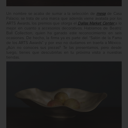
Un nombre se acaba de sumar a la selección de
mesa
de Casa
Palacio; se trata de una marca que además viene avalada por los
ARTS Awards, los premios que otorga el
Dallas Market Center
a lo
mejor en cuanto a accesorios decorativos. Hablamos de Beatriz
Ball Collection, quien ha ganado este reconocimiento en seis
ocasiones. De hecho, la firma ya es parte del “Salón de la Fama
de los ARTS Awards” y por eso no dudamos en traerla a México.
¿Aún no conoces sus piezas? Te las presentamos, pero desde
luego, tienes que descubrirlas en tu próxima visita a nuestras
tiendas.