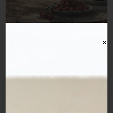
La mesa de
Dolce & Gabbana Casa
evoca el Mediterráneo con
intensidad visual y carácter. Sus colecciones reinterpretan motivos
de la cultura italiana:
Carretto
, inspirado en los tradicionales carros
sicilianos pintados a mano;
Blu Mediterraneo
, que retoma el azul
profundo de la cerámica mayólica del sur de Italia; y
Verde
Maiolica
, donde el blanco y el verde recrean jardines y paisajes
mediterráneos. En México, estas piezas forman parte de la
selección exclusiva de Casa Palacio Antara, donde la propuesta
de la firma italiana encuentra un escenario afín a su espíritu
celebratorio.