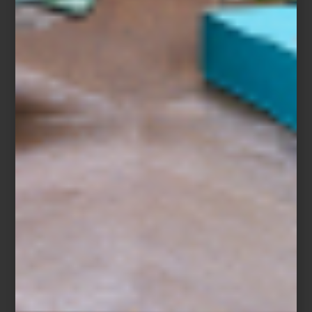
Zebra
Desde Portugal,
Vista Alegre
aporta una tradición distinta pero
igualmente refinada. Fundada en 1824, la firma es reconocida por
su porcelana de gran calidad y su interpretación contemporánea
de motivos históricos. Colecciones como
Castello Branco
,
inspirada en textiles portugueses;
Margão
, con guiños a la
ornamentación indo-portuguesa;
Bicos
, de textura geométrica
atemporal.