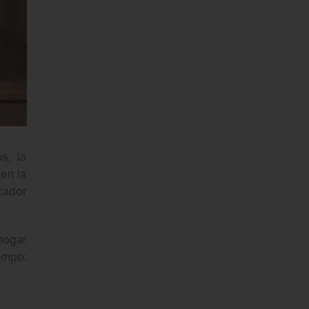
s, la
 en la
cador
hogar
iempo: