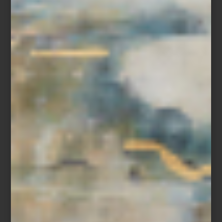
La llegada de la primavera invita a redescubrir uno de los rituales
más refinados del hogar: la mesa fina. Más que una disposición
estética, es una forma de celebrar el tiempo compartido, el arte
de recibir y la belleza de los objetos que nos acompañan. Con la
luz más suave y los días más largos, la mesa se transforma en un
escenario de encuentro donde vajillas y cristalería aportan
frescura, color y un aire festivo que acompaña naturalmente la
temporada.
En
Casa Palacio
, dos casas europeas dialogan esta temporada a
través de la tradición, la artesanía y un espíritu profundamente
celebratorio del diseño:
Dolce & Gabbana Casa
y
Vista Alegre
.