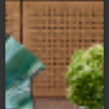
La mesa de
Dolce & Gabbana Casa
evoca el Mediterráneo con
intensidad visual y carácter. Sus colecciones reinterpretan motivos
de la cultura italiana:
Carretto
, inspirado en los tradicionales carros
sicilianos pintados a mano;
Blu Mediterraneo
, que retoma el azul
profundo de la cerámica mayólica del sur de Italia; y
Verde
Maiolica
, donde el blanco y el verde recrean jardines y paisajes
mediterráneos. En México, estas piezas forman parte de la
selección exclusiva de Casa Palacio Antara, donde la propuesta
de la firma italiana encuentra un escenario afín a su espíritu
celebratorio.