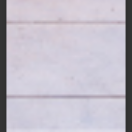
Zebra
Desde Portugal,
Vista Alegre
aporta una tradición distinta pero
igualmente refinada. Fundada en 1824, la firma es reconocida por
su porcelana de gran calidad y su interpretación contemporánea
de motivos históricos. Colecciones como
Castello Branco
,
inspirada en textiles portugueses;
Margão
, con guiños a la
ornamentación indo-portuguesa;
Bicos
, de textura geométrica
atemporal.