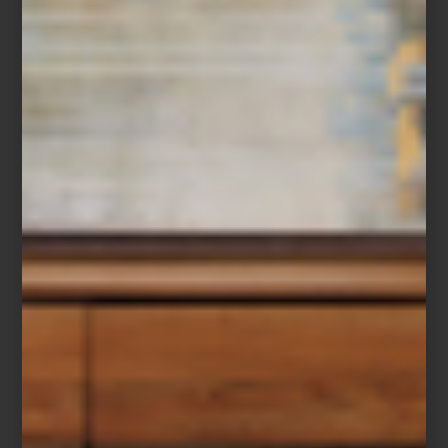
Sus colecciones proponen dos miradas complementarias sobre el
arte de la mesa, unidas por la herencia cultural y el cuidado por el
detalle, pero con lenguajes estéticos que reflejan la identidad de
sus respectivos territorios. Entre la intensidad cromática del
Mediterráneo italiano y la refinada tradición portuguesa, ambas
firmas reinterpretan el ritual de la mesa primaveral con una
elegancia contemporánea.