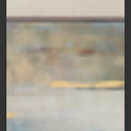
Alessi
En Casa Palacio encontrarás todo lo necesario para transformar
cada comida en un acto de hospitalidad y estilo. Porque, al final,
una mesa bien puesta no solo recibe a los demás:
también
celebra el arte de vivir.
marcas
/ march 10 2026
ITALIA Y PORTUGAL EN LA
MESA FINA DE PRIMAVERA
Save