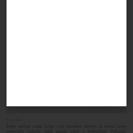
Paco Real
Entre ambas casas surge una narrativa común: la mesa como
escenario cultural. Italia aporta color y teatralidad; Portugal,