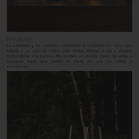
Bontempi Casa
La cristalería y los cubiertos completan la composición. Una copa
tallada o un vaso de cristal color ámbar reflejan la luz y añaden
profundidad a la escena. No olvides un detalle clave: las velas o
lámparas bajas que bañen la mesa en una luz cálida y
envolvente.