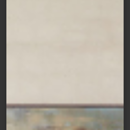
ALULA EVER
Un libro de Jérôme Garcin para la serie dedicada a grandes
destinos de la editorial francesa Assouline. La obra,
cuidadosamente editada, nos habla de un lugar que ha existido
por miles de años, pero que apenas se ha abierto al turismo de
gran clase, por lo que es un secreto por descubrir. Descúbrelo
aquí
.
PLATO PEIXES
Todo lo que hace la casa Bordallo Pinheiro siempre es fascinante.
Esta pieza no es la excepción: es imaginativa, divertida y muy
versátil, pues lo mismo sirve para llevar sopa que pastas a la mesa.