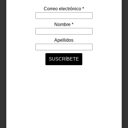
El objetivo de Esquivel “es lograr la armonía e innovación
adecuada en cada entorno, escuchando los sueños y
aspiraciones de mis clientes para transformarlos en una realidad”.
Las imágenes que acompañan esta nota son precisamente
algunos de sus proyectos. ¿Su estilo se acerca a lo que buscas?
Entonces pregunta por él cuando visites Casa Palacio Santa Fe.
También puedes agendar una cita o conocer nuestra oferta de
Servicios de Interiorismo
aquí
.