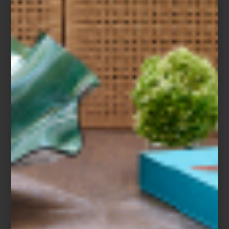
TORTUGA
La elegancia y belleza de una criatura fascinante es capturada por
los artesanos de Lladró en esta escultura. Las tortugas simbolizan
paciencia, sabiduría y longevidad, por lo que llevar esta pieza a
tus espacios es un recordatorio en porcelana sobre las ideas que
realmente importan. Disponible
aquí
.