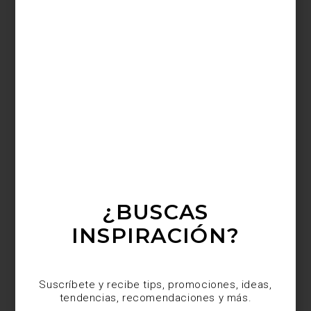
Buscando dejar una huella en el tiempo, Manuel estudió
Arquitectura en la UNAM. La carrera le dio las bases para crear
espacios únicos y especiales para que, en sus palabras, “el ser
humano pueda vivirlos en su máxima expresión”.
¿BUSCAS
INSPIRACIÓN?
Suscríbete y recibe tips, promociones, ideas,
tendencias, recomendaciones y más.