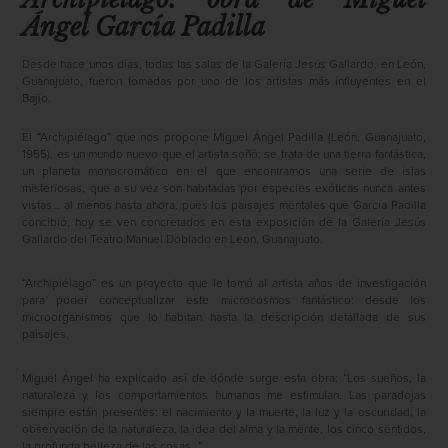
Ángel García Padilla
Desde hace unos días, todas las salas de la Galería Jesús Gallardo, en León,
Guanajuato, fueron tomadas por uno de los artistas más influyentes en el
Bajío.
El “Archipiélago” que nos propone Miguel Ángel Padilla (León, Guanajuato,
1955), es un mundo nuevo que el artista soñó; se trata de una tierra fantástica,
un planeta monocromático en el que encontramos una serie de islas
misteriosas, que a su vez son habitadas por especies exóticas nunca antes
vistas… al menos hasta ahora, pues los paisajes mentales que García Padilla
concibió, hoy se ven concretados en esta exposición de la Galería Jesús
Gallardo del Teatro Manuel Doblado en León, Guanajuato.
“Archipiélago” es un proyecto que le tomó al artista años de investigación
para poder conceptualizar este microcosmos fantástico: desde los
microorganismos que lo habitan hasta la descripción detallada de sus
paisajes.
Miguel Ángel ha explicado así de dónde surge esta obra: “Los sueños, la
naturaleza y los comportamientos humanos me estimulan. Las paradojas
siempre están presentes: el nacimiento y la muerte, la luz y la oscuridad, la
observación de la naturaleza, la idea del alma y la mente, los cinco sentidos,
la profunda belleza de las cosas…”