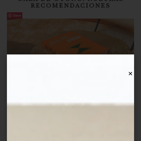
RECOMENDACIONES
Save
Por fin llegó el momento de renovar tus espacios con las últimas
tendencias de interiorismo a los mejores precios y es que la Gala
de Otoño llegó a Casa Palacio. Anótalo en tu agenda: a partir de
mañana y hasta el 8 de septiembre se realizará esta venta
especial en Casa Palacio Antara y en
elpalaciodehierro.com/casapalacio
.
Para ayudarte a elegir, le pedimos a nuestros interioristas sus
sugerencias de compras. Todas están disponibles en línea.