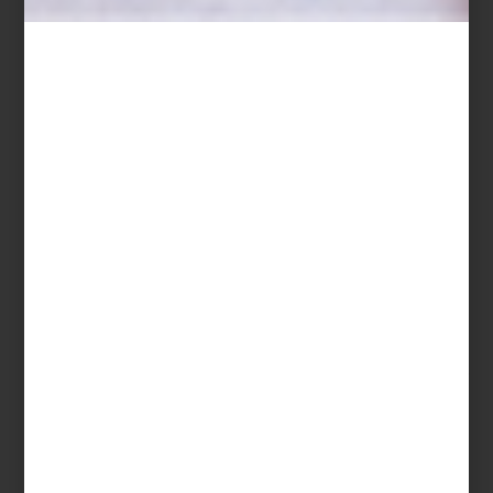
Save
La belleza de la naturaleza, sus colores, texturas y olores a través
de cada estación del año son la gran inspiración para Manuel
Esquivel, uno de los
interioristas
de Casa Palacio. Para él, se trata
de una fuerza superior, la gran obra maestra, que intenta capturar
para llevarla a sus proyectos de diseño.