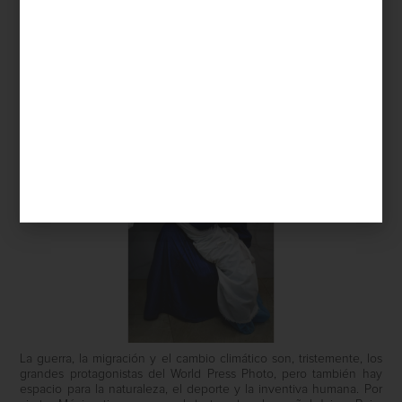
Es momento de acudir a nuestra cita anual con lo mejor del
fotoperiodismo y la fotografía documental. Como cada año, los
ganadores del concurso World Press Photo nos invitan a
detenernos por un momento para mirar con atención las
imágenes que congelan en el tiempo las historias que ocurren en
el mundo.
La guerra, la migración y el cambio climático son, tristemente, los
grandes protagonistas del World Press Photo, pero también hay
espacio para la naturaleza, el deporte y la inventiva humana. Por