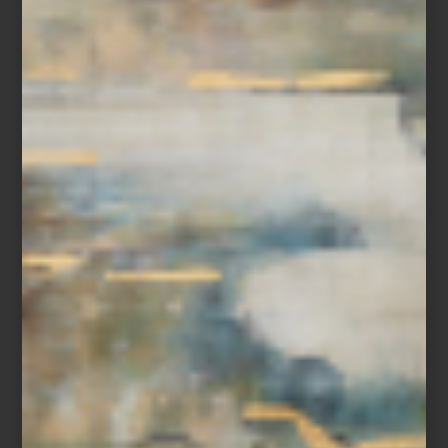
Sin duda, de lo mejor de la tradición ceramista de Portugal.
Puedes comprarlo
aquí
.
MANTEL INDIVIDUAL
Esta pieza es original, elegante y además… ¡sustentable! Se trata
de un individual elaborado en cuero reciclado por la firma danesa
LIND DNA, la que nos invita a darle ecodiseño con un toque de
estilo a la mesa de todos los días. Encuéntralo
aquí
.