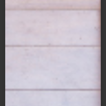
interiorismo
/ july 24 2024
MANUEL ESQUIVEL:
INTERIORISMO & NATURALEZA