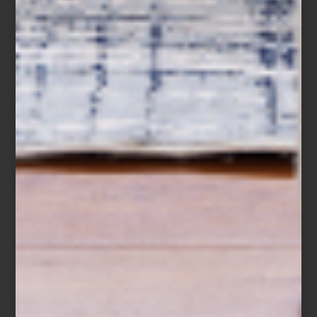
mármol, terciopelo, espejos y metales cálidos. Los tonos son
naranjas, ocres y rosas, que se contrastan de manera atrevida con
azules y verdes, mientras que los acentos los ponen objetos
decorativos de inspiración onírica. En el mobiliario encontramos
líneas curvas y elegantes, textiles con patrones que agregan
texturas a los espacios.
Para inspirarte piensa en un cuadro de Remedios Varo o
Dalí
, en
el
Art Decó
, la década del 70 y desde luego en las nuevas
colecciones de las marcas que son parte de la selección de Casa
Palacio, que por cierto, ¡ya llegaron a nuestras tiendas!