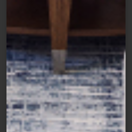
Espacios surrealistas con un toque de glamur, espejos como el
que atravesó Alicia o los
años 70
modernizados, son parte del
nuevo estilo de interiorismo que proponemos para esta
temporada. La inspiración está en el mundo de los sueños, pero
también en elementos muy concretos como el mármol rosa
italiano. La intención es crear espacios cálidos, extravagantes y
muy refinados.
Los materiales para lograr un interiorismo surrealista son el