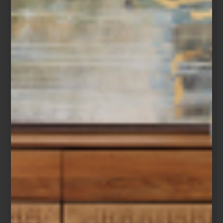
CUENTAS DECORATIVAS
La firma Home & Body creó este hilo de cuentas en madera color
verde. La idea es que vivan dentro de un cuenco, cuelguen
despreocupadas en un muro o donde tu intuición te diga que
hace falta un toque místico y un tanto folk. Adquiérelo
aquí
.