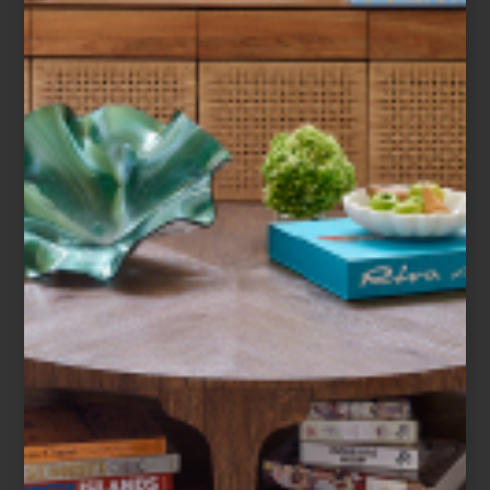
AÑO
Dale la mejor bienvenida al 2024 con una
mesa espectacular. Solo necesitas esos
objetos y accesorios que hacen que la
celebración de un día, se instale en casa
para acompañarnos todo e...
marcas
september 04 2023
FIRMAS
CENTENARIAS:
NUESTRAS
SELECCIÓN
100, 200, incluso más de 500 años…
¿Sabías que muchas de las marcas que
son parte de la selección de Casa Palacio