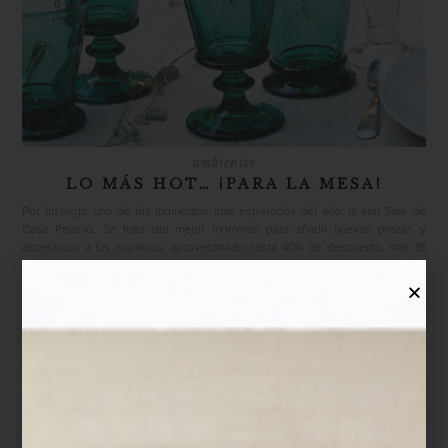
ambientes
LO MÁS HOT… ¡PARA LA MESA!
Por fin llegó uno de los momentos más esperados del año: la Hot Sale de
Casa Palacio. Se trata del mejor momento para añadir nuevas piezas y
accesorios a tus espacios, aprovechando hasta 40% de descuento, más 18
Meses Sin Intereses. ¿Aún no sabes cómo aprovechar esta venta especial?
Nuestra sugerencia es darle un nuevo estilo a tu mesa. Recuerda que todas
estas ideas están al alcance de un click en elpalaciodehierro.com. Plato
“Meduda Rhapsody” de Versace...
arte y cultura