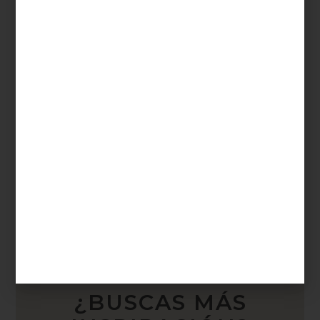
buscando evolucionar hasta alcanzar su
máximo esplendor. Pero se trata también
de una vida muy frágil que ...
¿BUSCAS MÁS