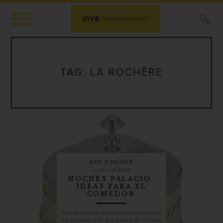
X
TAG:
LA ROCHÈRE
arte y cultura
october 23 2024
NOCHES PALACIO:
IDEAS PARA EL
COMEDOR
Este es el mejor momento para actualizar
tus espacios, y es que a partir de mañana