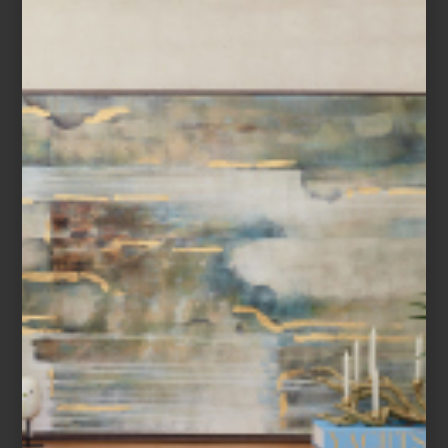
may 01 2024
UN NUEVO ESTILO
PARA TU MESA
Una vajilla de lujo, cubiertos con un diseño
de lo más original, cristalería francesa…
hablamos de esas piezas que hacen más
especiales nuestras comidas y cenas. ¿Lo
mejor? Este es el momento ideal para
llevar a tu hogar lo mejor de nuestra
selección de ...
arte y cultura
december 26 2023
NUEVAS PIEZAS
PARA UN NUEVO