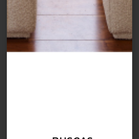
consejos
BÁSICOS PARA VESTIR LA MESA
Una de las preguntas que más le hacen a nuestros interioristas es cuáles son
los elementos obligados para diseñar la habitación, el baño o la sala. Si bien
todo depende del estilo que elijas, tus gustos e incluso lo que ya tienes en
casa, es cierto que hay básicos que siempre debemos considerar. Pensando
en esto, vamos a compartirte el consejo de los expertos. En esta entrada
vamos a empezar por la mesa. Toma nota de sus recomendaciones. ...
consejos
june 14 2023
REGALOS PARA
CELEBRAR A PAPÁ