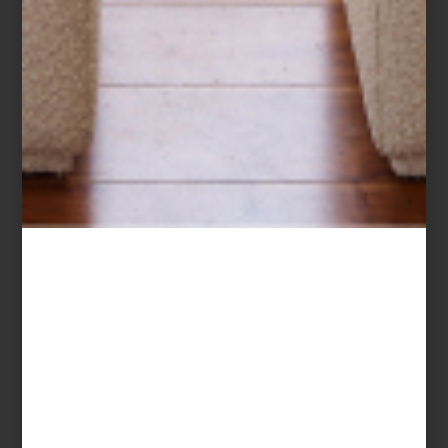
november 10 2021
¿CÓMO ELIJO MI
COMEDOR?
Hace unos meses, cuando nos vimos
obligados a quedarnos en casa ,
redescubrimos todos nuestros espacios. El
...
consejos
november 08 2021
¿CÓMO ELEGIR UN
SILLÓN?