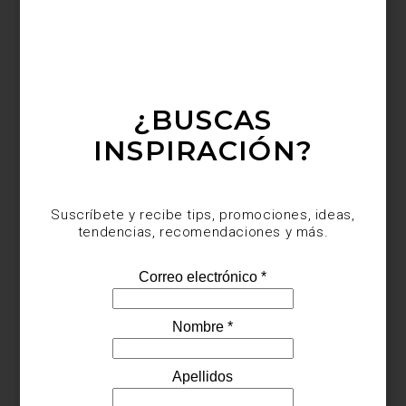
Sin duda es el gran protagonista de tu sala
: lo mismo sirve para crear un contraste
con el resto del mobiliario, que se convierte
en la pieza central alrededor de la que se
diseñ...
¿BUSCAS
INSPIRACIÓN?
Suscríbete y recibe tips, promociones, ideas,
tendencias, recomendaciones y más.
marcas
november 04 2021
EL LUJO VISTO POR
EICHHOLTZ
La Alta Costura francesa e italiana de los
años 60 inspiró las nuevas colecciones de