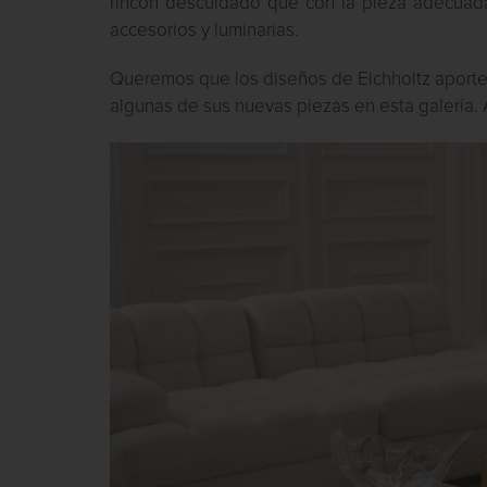
rincón descuidado que con la pieza adecuada
accesorios y luminarias.
Queremos que los diseños de Eichholtz aporten a
algunas de sus nuevas piezas en esta galerí