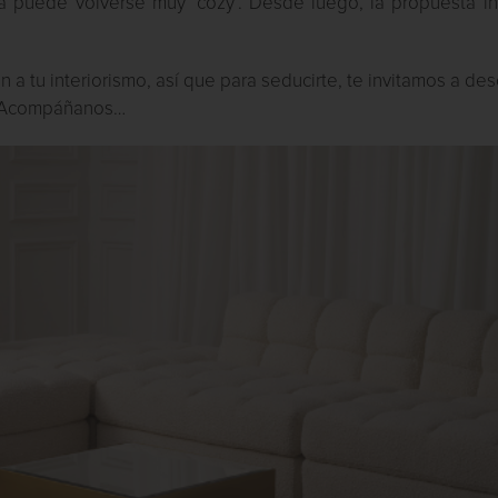
 puede volverse muy ‘cozy’. Desde luego, la propuesta in
 tu interiorismo, así que para seducirte, te invitamos a des
a. Acompáñanos…