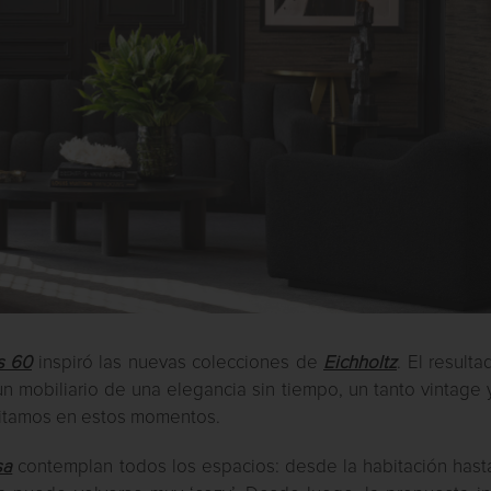
s 60
inspiró las nuevas colecciones de
Eichholtz
. El result
un mobiliario de una elegancia sin tiempo, un tanto vintage
sitamos en estos momentos.
sa
contemplan todos los espacios: desde la habitación hast