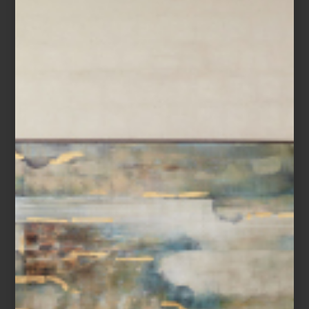
“LOVAN” POR RALPH
LAUREN HOME
La propuesta de Ralph Lauren va mucho
más allá de la moda, se trata de una
forma de vivir en la que esa elegancia
americana –de la que él es el gran
referente– se vuelve parte de nosotros, no
solo en el vestir, sino también en la
decoración. Por eso, en los años 80 el
diseñador lanzó su ...
inspiración
march 29 2022
MOBILIARIO
SUSTENTABLE/ESPACIOS