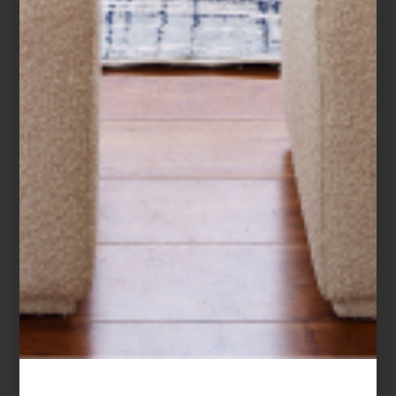
mobiliario
ETHNICRAFT: DOS PIEZAS BÁSICAS
“Emoción” y “razón”: los dos conceptos que conviven en el mobiliario de
esta firma; de hecho, sus creativos definen su diseño como “emo-racional”,
un termino creado por ellos que logra englobar una propuesta cálida,
funcional y de una estética espectacular. A nosotros las piezas de Ethnicraft
nos fascinan por sus líneas sencillas y precisas, además porque apuesta por
la suste...
inspiración
july 27 2021
LÍNEA “EBB” DE
DAVID TRUBRIDGE