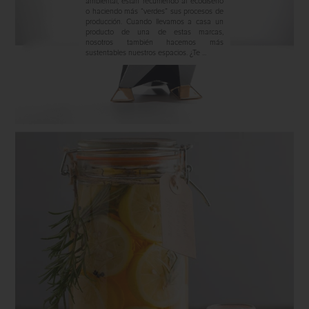
ambiental, están recurriendo al ecodiseño
o haciendo más “verdes” sus procesos de
producción. Cuando llevamos a casa un
producto de una de estas marcas,
nosotros también hacemos más
sustentables nuestros espacios. ¿Te ...