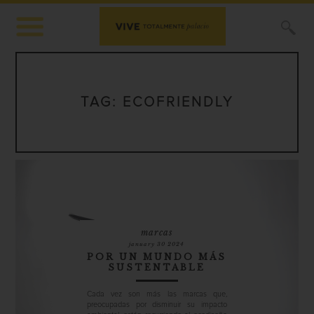
X
TAG:
ECOFRIENDLY
marcas
january 30 2024
POR UN MUNDO MÁS
SUSTENTABLE
Cada vez son más las marcas que,
preocupadas por disminuir su impacto