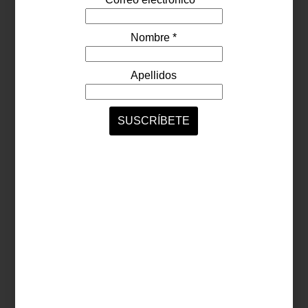
ciudades, la alternativa es convertir
nuestras desperdiciadas azoteas en
espacios vivos. Se trata de una de las
soluciones que la arquitectur...
tendencias
may 31 2021
ECOSUSTENTABILIDAD:
¡MÁS QUE UNA
MODA!
La pandemia nos dejó muchas lecciones;
una de ellas: es urgente que cambiemos
la manera en que nos relacionamos con
nuestro entorno. Un ejemplo: muchos
expertos señalan que en un...