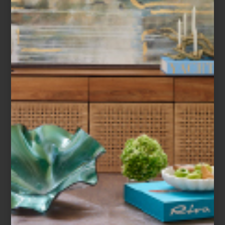
VERDES
En este espacio ya hemos hablado de la
importancia del diseño sustentable .
Buscar lo ‘ecofriendly’, no debe tomarse
como una moda, sino como un
compromiso con el planeta que compar...
marcas
october 19 2021
¿POR QUÉ
NECESITAS UNA
LAVAVAJILLA? (Y POR
QUÉ TIENE QUE SER
MIELE)
¿Sabías que la lavavajillas fue inventada