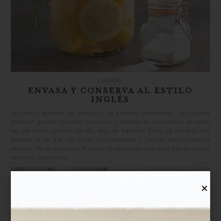
consejos
ENVASA Y CONSERVA AL ESTILO
INGLÉS
Aún con la aparición del plástico y los envases desechables, los ingleses
prefieren guardar cereales, conservas y semillas en los envases de vidrio
de una marca con más de 180 años de tradición: Kilner. ¡A nosotros nos
encanta!, y es que sus jarras, dispensadores y frascos ofrecen muchas
ventajas. Te las contamos. Primero: no olvidemos que optar por un envase
de vidrio, reduce el u...
ambientes
september 19 2022