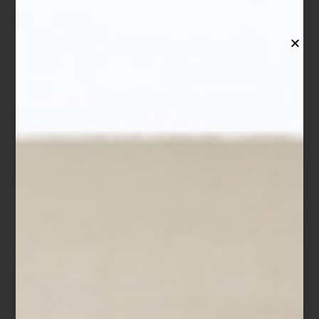
Las piezas de Matos evocan al coleccionista y hombre ilustrado
del siglo XIX, al arquitecto de lo imaginario, al caminante que deja
marcas en el terreno. Sus objetos se acumulan como si alguien
habitara ese mundo bucólico: una figura que observa, cataloga y
transforma. Hay algo de nostalgia y de reflexión en esta Arcadia
moderna
y particular, lejana del ideal clásico que hemos
heredado a lo largo de los siglos de la visión del poeta Virgilio.