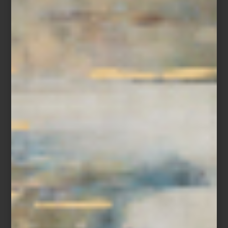
Finest Hour in Arcadia
en galería Peana
Del 3 de mayo al 28 de junio de 2025
Tlaxcala #103, Roma Sur,
CDMX
inspiración
/ february 25 2025
ILÒ: DISEÑO, HISTORIAS E
INSPIRACIÓN EN SUS CUATRO
NUEVAS COLECCIONES
Save