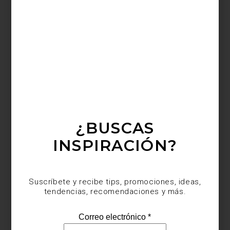
icónicas de la colonia Condesa ostenta una versión gigante de
sus manos sobre su terraza, lo que aporta un carácter distintivo a
esa manzana y sus alrededores.
¿BUSCAS
INSPIRACIÓN?
Suscríbete y recibe tips, promociones, ideas,
Vista de instalación, cortesia Saenger Galería
tendencias, recomendaciones y más.
Su vasta producción y su estilo característico hacen que no pase
desapercibido cada vez que se expone. Juegos de repeticiones,
elementos pop y una carga simbólica de gran riqueza se