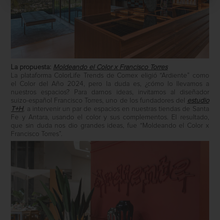
La propuesta:
Moldeando el Color x Francisco Torres
La plataforma ColorLife Trends de Comex eligió “Ardiente” como
el Color del Año 2024, pero la duda es, ¿cómo lo llevamos a
nuestros espacios? Para darnos ideas, invitamos al diseñador
suizo-español Francisco Torres, uno de los fundadores del
estudio
T+H
, a intervenir un par de espacios en nuestras tiendas de Santa
Fe y Antara, usando el color y sus complementos. El resultado,
que sin duda nos dio grandes ideas, fue “Moldeando el Color x
Francisco Torres”.