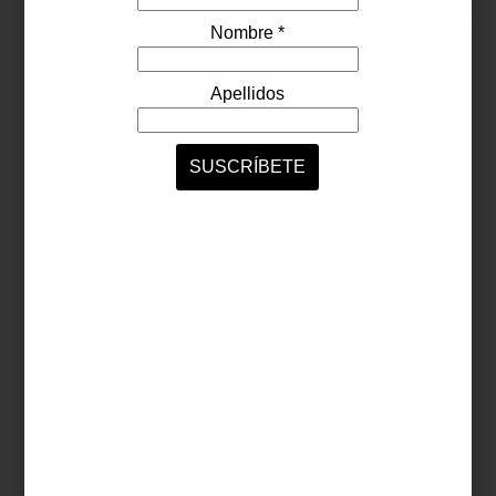
combinan—como indica el título de la exposición—jugando con
simetrías y puntos de fuga. Y, por supuesto, con su singular
repetición.
Vista de instalación, cortesia Saenger Galería
La relación de Saenger Galería con Pedro Friedeberg es muy
estrecha, lo cual se refleja en esta exposición y en la cuidada
selección de piezas presentadas en este magnífico espacio de
corte industrial, así como en las publicaciones que han realizado
juntos a lo largo de los años. Para programar una visita a la galería,