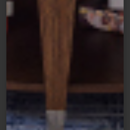
Storia
– Storia nos remite a las fantásticas narrativas que han dado
forma al mundo y que continúan inspirándonos hoy. Los diseños
de esta colección evocan el origen y el curso de la vida.
Surrealisme,
Cubisme, Astratto y Barroco
son las piezas que
componen esta línea.