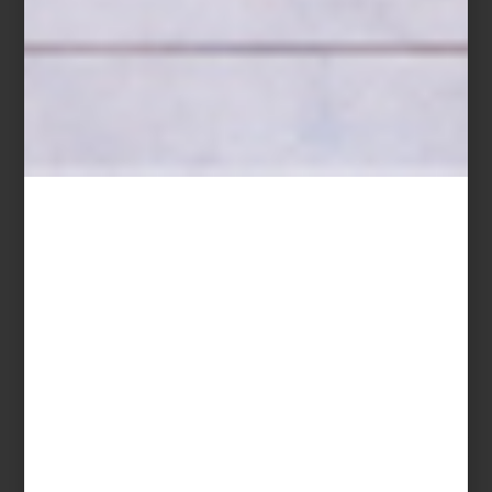
PEDRO FRIEDEBERG CELEBRA
70 AÑOS DE CREACIÓN EN
SAENGER GALERÍA
Save
Este 23 de enero se inauguró la muestra
Pedro Friedeberg,
Simetrías y Puntos de Fuga – 70 Años de Creación
en Saenger
Galería. Una retrospectiva extraordinaria a cargo del curador
francés Michel Blancsubé que reúne una selección fascinante de