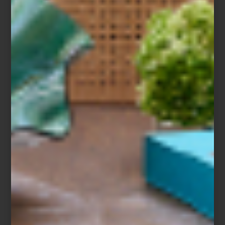
Foresta Incantata
– En lo profundo del bosque, donde los rayos
del sol apenas penetran a través del espesor de los árboles
milenarios y el susurro del viento parece contar secretos
ancestrales, yace un lugar mágico, un lugar donde la realidad se
entrelaza con la fantasía: El Bosque Encantado.