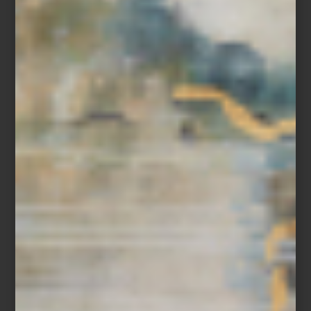
La cama es un elemento clave en el hogar, no solo por su función
esencial de descanso, sino también por su capacidad para definir
el estilo y la comodidad de la habitación. En un espacio íntimo al
que le ponemos tanta atención y cuidado porque es solo para
nosotros, es nuestro gran lujo personal. Ese es uno de los
principios de Ilò, y por eso nos sorprende cada temporada con
colecciones de blancos que no dejarán indiferente a nadie.
Piezas cargadas de una gran narrativa que se expresa en sus
diseños, colores y, por supuesto, en la calidad de sus materiales.
En Casa Palacio no podríamos estar más de acuerdo con los
ideales de esta gran marca. Para esta temporada, Ilò nos presenta
4 colecciones muy especiales. Visita nuestras tiendas y descubre
sus impactantes diseños.