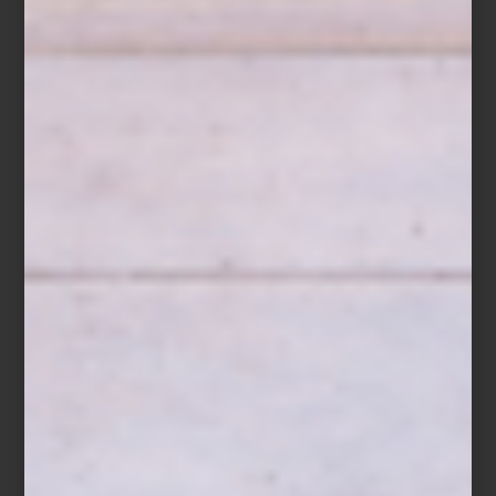
Fiorire
Es un símbolo de esperanza, de renovación y de la sublime
armonía que surge cuando nos permitimos florecer en toda
nuestra autenticidad. Un despertar individual traducido en goce
estético. No te pierdas la expresividad de
Giglio
y
Magnolia.
arte y cultura
/ january 30 2025