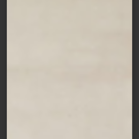
Silla para comedor
Mimi
de Timothy Oulton