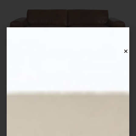
Jarrón
Donna
en dolomita de Kare