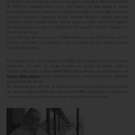
¿Cuál fue la exposición con la que se inauguró el recinto el 20 de septiembre
de 1964? En realidad fueron cinco: una revisión del arte desde la época
prehispánica hasta el siglo XIX; la segunda se dedicó a José María Velasco;
la tercera a Orozco, Siqueiros, Rivera, Gerardo Murillo y Tamayo (más otra
dedicada exclusivamente a este último); pero la quinta, reafirmó el objetivo
del espacio, pues incluyó a la generación de la ruptura: Cuevas, Felguérez y
Gerzso, entre otros.
Hoy, a 50 años de su creación, el MAM cuenta con más 2,600 obras de 773
artistas -nacionales y extranjeros-, con las cuales se han llevado a cabo
2,703 exposiciones.
Para celebrar sus cinco décadas, el MAM ha preparado tres exposiciones
especiales: 50 años, 50 obras, formada por piezas de Rivera, Kahlo y
Orozco, entre otros; Carteles MAM 1964-2014, y una más en colaboración con
Design Week México:
Pedro Ramírez Vázquez, inédito y funcional, dedicada
al arquitecto del recinto.
No olvidemos que además, el Museo será sede de las pláticas vespertinas
de diseño, también dentro del marco de la DWM. ¿Qué mejor pretexto para
visitar este espacio que hacerlo dentro de la semana del diseño?