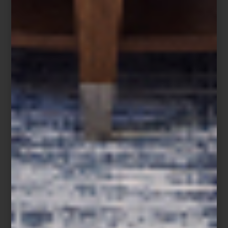
Cuando la Navidad llega a su fin, comienza una de las
temporadas más esperadas del año: las Rebajas Casa Palacio. Un
momento perfecto para detenerse, mirar el hogar con nuevos
ojos y aprovechar oportunidades únicas para transformarlo.
Las vacaciones, el cambio de año y los nuevos propósitos nos
invitan a replantear nuestros espacios. ¿Qué conservar?, ¿qué
renovar?, ¿qué incorporar para vivir mejor el día a día? Las rebajas