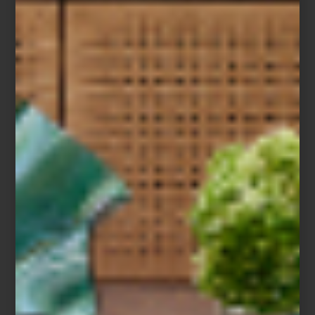
Candil
Chandelier Sahure L
de Eichholtz