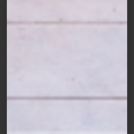
Sofá en piel Tribeca Tufted de Timothy Oulton