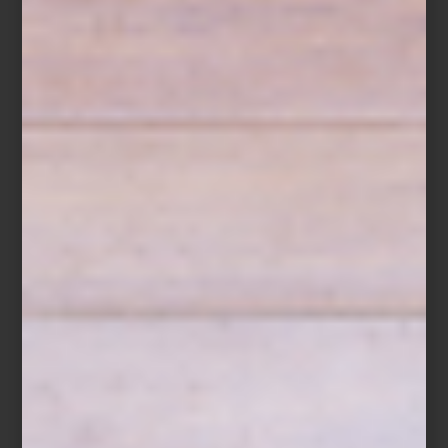
Del 26 de diciembre de 2025 al 22 de enero de 2026, disfruta
de hasta 40% de descuento en una cuidada selección, además
de facilidades de pago como hasta 15 mensualidades sin
intereses con Tarjeta Palacio y hasta 12 mensualidades sin
intereses con tarjetas bancarias. El 25 de diciembre, las rebajas
estarán disponibles exclusivamente en línea.
Además, los Clientes Palacio podrán acceder a días de cortesía
del 26 al 28 de diciembre, con descuentos adicionales según su
tarjeta: 10%, 15% o hasta 20%.
Visita nuestras tiendas o compra en línea y descubre la selección
que nuestros interioristas han preparado para inspirar tu próximo
comienzo.
Cama con dosel
Xander
de Four Hands