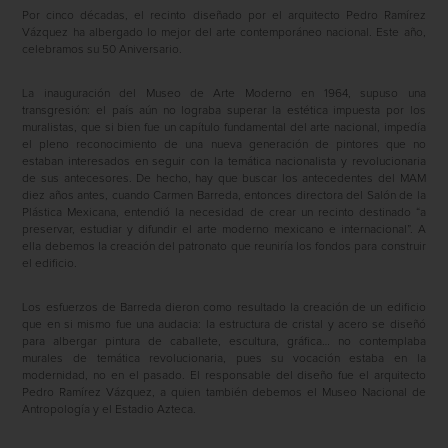
Por cinco décadas, el recinto diseñado por el arquitecto Pedro Ramírez
Vázquez ha albergado lo mejor del arte contemporáneo nacional. Este año,
celebramos su 50 Aniversario.
La inauguración del Museo de Arte Moderno en 1964, supuso una
transgresión: el país aún no lograba superar la estética impuesta por los
muralistas, que si bien fue un capítulo fundamental del arte nacional, impedía
el pleno reconocimiento de una nueva generación de pintores que no
estaban interesados en seguir con la temática nacionalista y revolucionaria
de sus antecesores. De hecho, hay que buscar los antecedentes del MAM
diez años antes, cuando Carmen Barreda, entonces directora del Salón de la
Plástica Mexicana, entendió la necesidad de crear un recinto destinado “a
preservar, estudiar y difundir el arte moderno mexicano e internacional”. A
ella debemos la creación del patronato que reuniría los fondos para construir
el edificio.
Los esfuerzos de Barreda dieron como resultado la creación de un edificio
que en si mismo fue una audacia: la estructura de cristal y acero se diseñó
para albergar pintura de caballete, escultura, gráfica… no contemplaba
murales de temática revolucionaria, pues su vocación estaba en la
modernidad, no en el pasado. El responsable del diseño fue el arquitecto
Pedro Ramírez Vázquez, a quien también debemos el Museo Nacional de
Antropología y el Estadio Azteca.