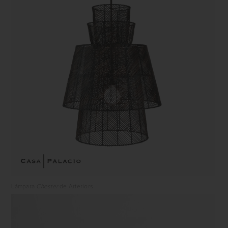
Lámpara
Chester
de Arteriors