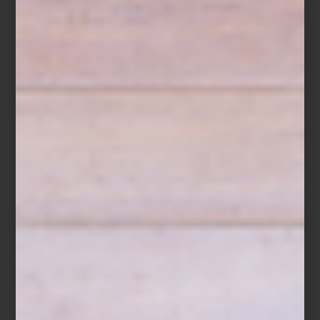
Los visitantes de
Design House 2025
descubrirán una variedad
de propuestas de interioristas y diseñadores, cada una
sorprendiendo por su creatividad y atención al detalle. Entre ellas,
el espacio de Casa Palacio, en colaboración con Elena Talavera,
destaca por su dualidad
: un interior donde un vitral transforma la
luz en matices cálidos y cambiantes, y un exterior que ofrece
serenidad y equilibrio. Las franjas naranjas diseñadas por Talavera
atraviesan ambos ambientes, unificando emoción y calma, y
creando un recorrido que invita a detenerse y disfrutar cada
detalle.