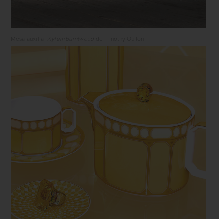
Mesa auxiliar
Xylem Burntwood
de Timothy Oulton