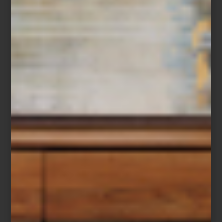
Baccarat
Porque para Montserrat Barros la hospitalidad no se limita a un
momento específico: es un lenguaje cotidiano hecho de gestos,
luz, música y objetos elegidos con intención. Un arte que,
cuando está bien ejecutado, transforma cualquier encuentro, por
sencillo que sea, en una experiencia memorable.