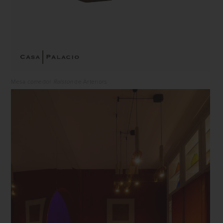
Mesa comedor
Ralston
de Arteriors