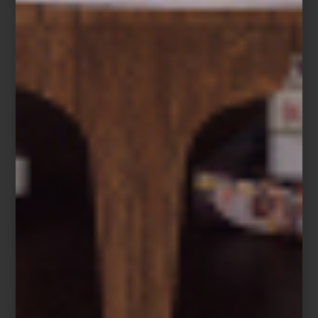
arte y cultura
/ october 20 2025
CASA PALACIO EN DESIGN
WEEK: PROPUESTAS QUE
INSPIRAN
Save
En Design Week México 2025, Casa Palacio abre las puertas de
un espacio excepcional en Design House, junto a la interiorista