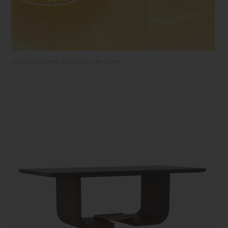
Vajilla
Signum
de Swarovski x Rosenthal