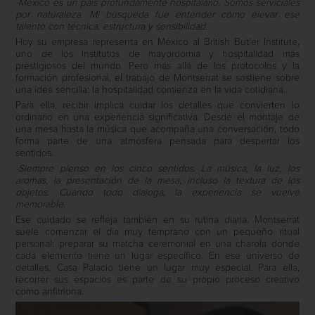
-México es un país profundamente hospitalario. Somos serviciales
por naturaleza. Mi búsqueda fue entender cómo elevar ese
talento con técnica, estructura y sensibilidad.
Hoy su empresa representa en México al British Butler Institute,
uno de los institutos de mayordomía y hospitalidad más
prestigiosos del mundo. Pero más allá de los protocolos y la
formación profesional, el trabajo de Montserrat se sostiene sobre
una idea sencilla: la hospitalidad comienza en la vida cotidiana.
Para ella, recibir implica cuidar los detalles que convierten lo
ordinario en una experiencia significativa. Desde el montaje de
una mesa hasta la música que acompaña una conversación, todo
forma parte de una atmósfera pensada para despertar los
sentidos.
-Siempre pienso en los cinco sentidos. La música, la luz, los
aromas, la presentación de la mesa, incluso la textura de los
objetos. Cuando todo dialoga, la experiencia se vuelve
memorable.
Ese cuidado se refleja también en su rutina diaria. Montserrat
suele comenzar el día muy temprano con un pequeño ritual
personal: preparar su matcha ceremonial en una charola donde
cada elemento tiene un lugar específico. En ese universo de
detalles, Casa Palacio tiene un lugar muy especial. Para ella,
recorrer sus espacios es parte de su propio proceso creativo
como anfitriona.