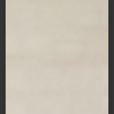
“Ir a Casa Palacio me inspira muchísimo. Encuentro objetos que
me ayudan a renovar una mesa, transformar un ambiente o
sorprender a mis invitados. Es un lugar donde siempre descubro
algo nuevo.”
Entre sus elecciones favoritas aparecen firmas como Richard
Ginori, Bernardaud, Villeroy & Boch y Baccarat, así como piezas
de Christofle y Hermès para vestir la mesa con carácter. En textiles
y blancos recurre con frecuencia a marcas como Frette e Ilò,
mientras que para aportar acentos más orgánicos a sus espacios
disfruta incorporar piezas de Namuh. A esto suma cristalería,
bowls decorativos, aromas para el hogar y objetos que le
permiten jugar con texturas y atmósferas.