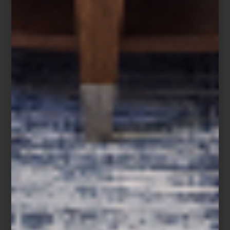
Elena Talavera
, quien presenta
Mesana Medaña
: una propuesta
que dialoga con la arquitectura existente, reinterpretando su
historia con color, luz y emoción.