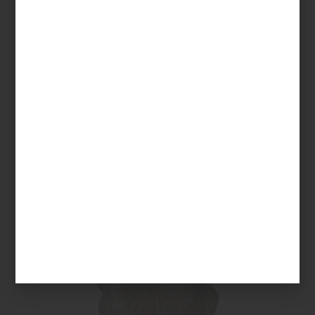
Couve por
Bordallo Pinheiro
Una vajilla inspirada en el… ¡repollo! Está elaborado en cerámica
en color beige, y sus elementos fueron pintados a mano.