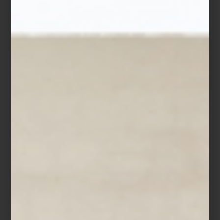
Las piezas de Matos evocan al coleccionista y hombre ilustrado
del siglo XIX, al arquitecto de lo imaginario, al caminante que deja
marcas en el terreno. Sus objetos se acumulan como si alguien
habitara ese mundo bucólico: una figura que observa, cataloga y
transforma. Hay algo de nostalgia y de reflexión en esta Arcadia
moderna
y particular, lejana del ideal clásico que hemos
heredado a lo largo de los siglos de la visión del poeta Virgilio.