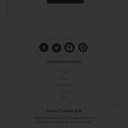
Síguenos...
SERVICIOS ONLINE
Contacto
Nosotros
Colaboradores
Archivo
Ligas
Antara Fashion Hall
Ejército Nacional 843-B, Col. Granada, México D.F.
Horario: D-J 11:00 a 20:00 / V-S 11:00 a 21:00