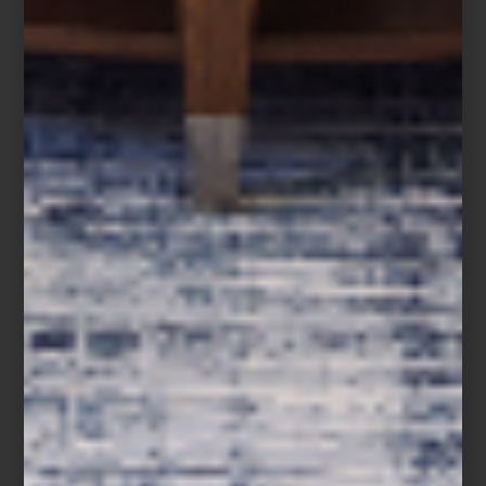
Cada año, interioristas y personalidades, todos amigos de Casa
Palacio, son convocados para montar una mesa en nuestras
tiendas. De todas, sin duda nuestra favorita fue la de Miguel
Padrón de
LAMZO Design Studio
. Con visión y buen gusto pusa
una mesa espectacular, que ha inspirado nuestros propios
montajes.
La pieza:
Apollo
Timothy Oulton
es una de nuestras firmas favoritas; de hecho, es
muy difícil decir cuál es nuestra favorita, sin embargo este año
lanzaron la pieza más inesperada y sorprendente: “Apollo”, el
módulo con la que la marca celebra la llegada del hombre a la