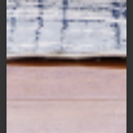
Luna.
El concepto:
Desing House
Como cada año, Casa Palacio fue parte del evento de diseño más
importante del país:
Design Week México
. Nuestra participación
incluyó diseñar un espacio en la Design House. En esta edición
invitamos al despacho Mood Estudio del arquitecto Tadeo López
Toledano a reinventar un espacio. ¿Su idea? ¡El más espectacular
“music room”!