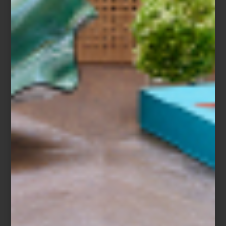
esto y más nos dejó a quienes amamos el diseño el año que está
por terminar. Todo quedó registrado en este blog, pero por si te
perdiste alguna nota, te compartimos nuestro Top 5 de lo mejor
del 2024. ¿Estás de acuerdo con nuestra selección?
La inspiración:
Apuntes para diseñar un vestidor
En 2024 muchos interioristas y firmas nos compartieron sus
proyectos de interiorismo. Si fue difícil elegir cuáles publicar en
este blog, imagínate lo que fue escoger el proyecto del año. Sin
embargo, nos dimos cuenta que uno de los más originales fue el
vestidor que nuestros amigos de
Porada
diseñaron para un
departamento en Los Ángeles. ¡Se trata justo del espacio con el
que muchos hemos soñado!