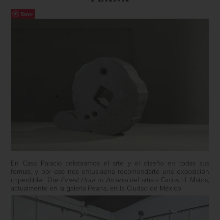
Save
En Casa Palacio celebramos el arte y el diseño en todas sus
formas, y por eso nos entusiasma recomendarte una exposición
imperdible:
The Finest Hour in Arcadia
del artista Carlos H. Matos,
actualmente en la galería Peana, en la Ciudad de México.