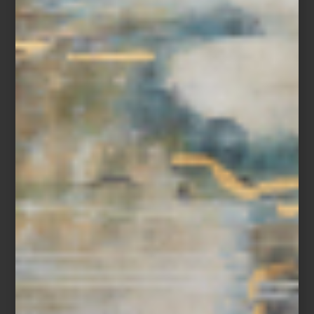
Finest Hour in Arcadia
en galería Peana
Del 3 de mayo al 28 de junio de 2025
Tlaxcala #103, Roma Sur,
CDMX