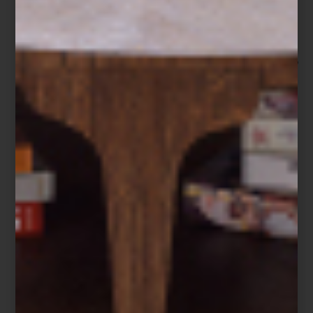
La propuesta:
Moldeando el Color x Francisco Torres
La plataforma ColorLife Trends de Comex eligió “Ardiente” como
el Color del Año 2024, pero la duda es, ¿cómo lo llevamos a
nuestros espacios? Para darnos ideas, invitamos al diseñador
suizo-español Francisco Torres, uno de los fundadores del
estudio
T+H
, a intervenir un par de espacios en nuestras tiendas de Santa
Fe y Antara, usando el color y sus complementos. El resultado,
que sin duda nos dio grandes ideas, fue “Moldeando el Color x
Francisco Torres”.
La mesa:
El montaje de Miguel Padrón