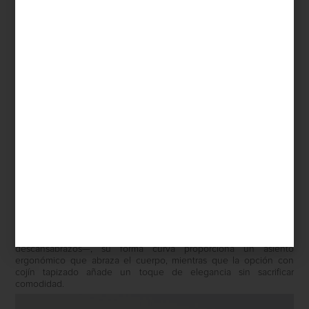
Diseñada por el estudio europeo VANK, especializado en
mobiliario arquitectónico que combina tecnología con
responsabilidad ecológica, LORIA destaca por su silueta
envolvente creada a partir de una sola pieza de polipropileno
reciclado. Disponible en dos versiones —con o sin
descansabrazos—, su forma curva proporciona un asiento
ergonómico que abraza el cuerpo, mientras que la opción con
cojín tapizado añade un toque de elegancia sin sacrificar
comodidad.