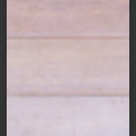
En Design Week México 2025, Casa Palacio abre las puertas de
un espacio excepcional en Design House, junto a la interiorista
Elena Talavera
, quien presenta
Mesana Medaña
: una propuesta
que dialoga con la arquitectura existente, reinterpretando su
historia con color, luz y emoción.