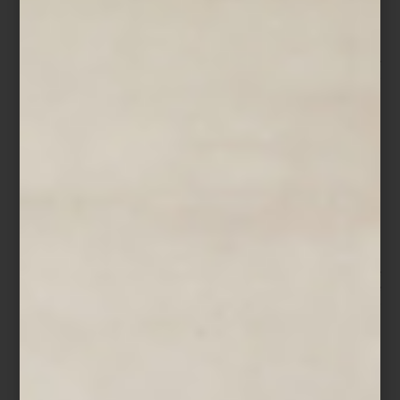
-México es un país profundamente hospitalario. Somos serviciales
por naturaleza. Mi búsqueda fue entender cómo elevar ese
talento con técnica, estructura y sensibilidad.
Hoy su empresa representa en México al British Butler Institute,
uno de los institutos de mayordomía y hospitalidad más
prestigiosos del mundo. Pero más allá de los protocolos y la
formación profesional, el trabajo de Montserrat se sostiene sobre
una idea sencilla: la hospitalidad comienza en la vida cotidiana.
Para ella, recibir implica cuidar los detalles que convierten lo
ordinario en una experiencia significativa. Desde el montaje de
una mesa hasta la música que acompaña una conversación, todo
forma parte de una atmósfera pensada para despertar los
sentidos.
-Siempre pienso en los cinco sentidos. La música, la luz, los
aromas, la presentación de la mesa, incluso la textura de los
objetos. Cuando todo dialoga, la experiencia se vuelve
memorable.
Ese cuidado se refleja también en su rutina diaria. Montserrat
suele comenzar el día muy temprano con un pequeño ritual
personal: preparar su matcha ceremonial en una charola donde
cada elemento tiene un lugar específico. En ese universo de