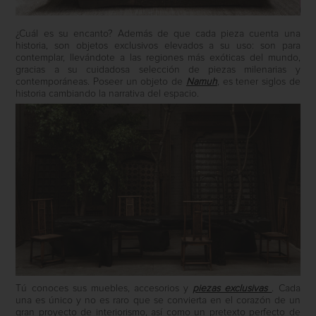
¿Cuál es su encanto? Además de que cada pieza cuenta una
historia, son objetos exclusivos elevados a su uso: son para
contemplar, llevándote a las regiones más exóticas del mundo,
gracias a su cuidadosa selección de piezas milenarias y
contemporáneas. Poseer un objeto de
Namuh
, es tener siglos de
historia cambiando la narrativa del espacio.
Tú conoces sus muebles, accesorios y
piezas exclusivas
. Cada
una es único y no es raro que se convierta en el corazón de un
gran proyecto de interiorismo, así como un pretexto perfecto de