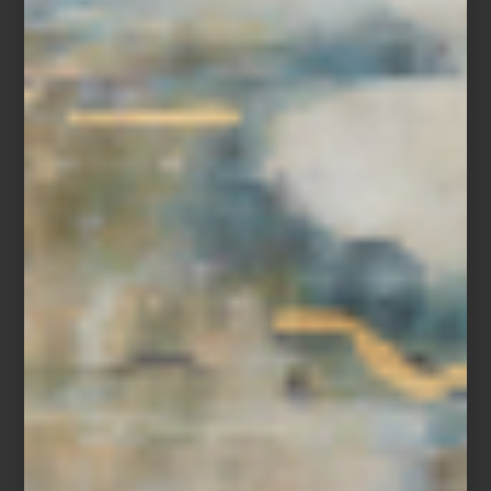
“Ir a Casa Palacio me inspira muchísimo. Encuentro objetos que
me ayudan a renovar una mesa, transformar un ambiente o
sorprender a mis invitados. Es un lugar donde siempre descubro
algo nuevo.”
Entre sus elecciones favoritas aparecen firmas como Richard
Ginori, Bernardaud, Villeroy & Boch y Baccarat, así como piezas
de Christofle y Hermès para vestir la mesa con carácter. En textiles
y blancos recurre con frecuencia a marcas como Frette e Ilò,
mientras que para aportar acentos más orgánicos a sus espacios
disfruta incorporar piezas de Namuh. A esto suma cristalería,
bowls decorativos, aromas para el hogar y objetos que le
permiten jugar con texturas y atmósferas.