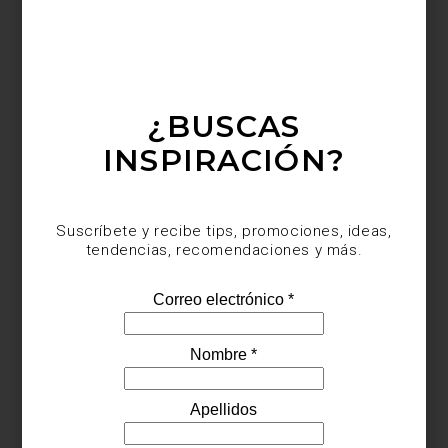
transformar un hogar, mezclando materiales, texturas y objetos
seleccionados para crear experiencias memorables. La propuesta
se inscribe en una Design Week que este año demuestra, una
vez más, la diversidad y excelencia del diseño nacional e
internacional.
¿BUSCAS
INSPIRACIÓN?
Suscríbete y recibe tips, promociones, ideas,
tendencias, recomendaciones y más.
La casa permanece abierta
hasta el 2 de noviembre
, ofreciendo la
oportunidad de explorar
Design House 2025
y vivir la experiencia
de un proyecto donde la luz, el color y el mobiliario se conjugan
en armonía.