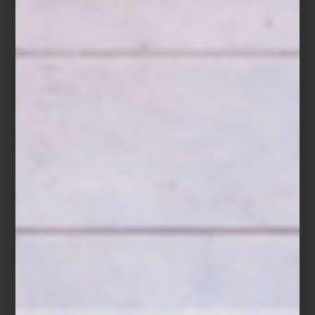
El 14 de octubre, creativos y amantes del diseño disfrutaron de un
recorrido guiado exclusivo
, seguido de un brindis que reunió a
diseñadores, interioristas y apasionados del diseño en un
encuentro memorable. Una gran oportunidad para hablar de
diseño y celebrar la creatividad.