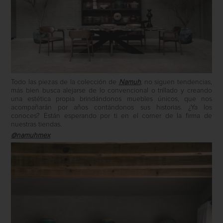
Todo las piezas de la colección de
Namuh
, no siguen tendencias,
más bien busca alejarse de lo convencional o trillado y creando
una estética propia brindándonos muebles únicos, que nos
acompañarán por años contándonos sus historias. ¿Ya los
conoces? Están esperando por ti en el corner de la firma de
nuestras tiendas.
@namuhmex