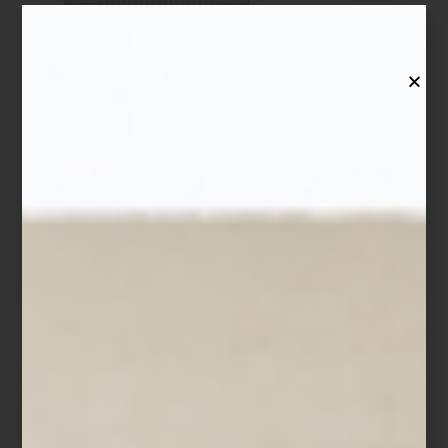
Tapete
Trinket
de
Tomás Suero