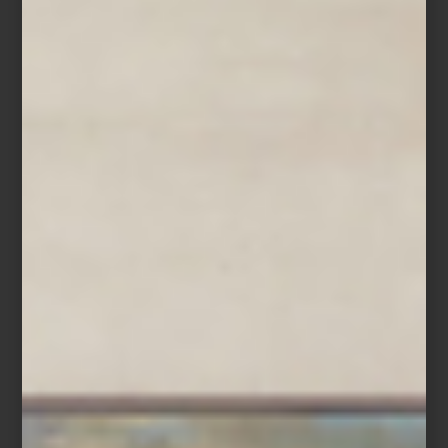
Tapete
Arrow
de
Chilewich
Tapete
Gloria
de
Tomás Suero