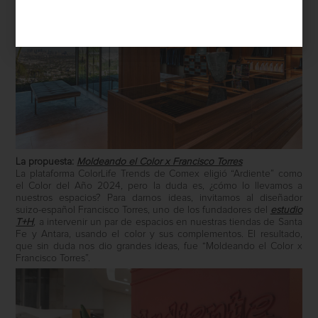
La propuesta:
Moldeando el Color x Francisco Torres
La plataforma ColorLife Trends de Comex eligió “Ardiente” como
el Color del Año 2024, pero la duda es, ¿cómo lo llevamos a
nuestros espacios? Para darnos ideas, invitamos al diseñador
suizo-español Francisco Torres, uno de los fundadores del
estudio
T+H
, a intervenir un par de espacios en nuestras tiendas de Santa
Fe y Antara, usando el color y sus complementos. El resultado,
que sin duda nos dio grandes ideas, fue “Moldeando el Color x
Francisco Torres”.