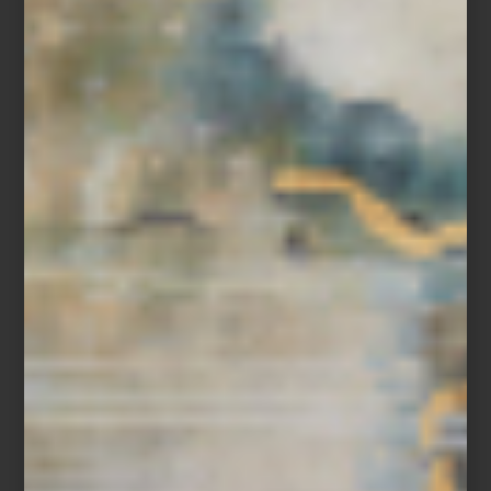
Tapete
Pure Grids
de
Nourison
interiorismo
/ may 09 2025
MARIANGEL COGHLAN DISEÑA
EL DÍA DE LAS MADRES IDEAL
Save