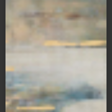
Tapete
Abrash
de
Nourison