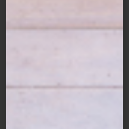
Sin embargo, para que un ramo despliegue toda su expresividad,
el florero adecuado es esencial. Más que un soporte, el florero
enmarca y potencia cada arreglo, aportando personalidad a
cualquier espacio.
Pensando en esta temporada, en
Casa Palacio
n
uestros
interioristas han preparado una selección de floreros que
sabemos que te encantarán y que se convertirán en un gran
acento para tu hogar. Esta primavera, deja que tu casa florezca
con estilo y celebra la temporada más viva del año rodeándote de
belleza.