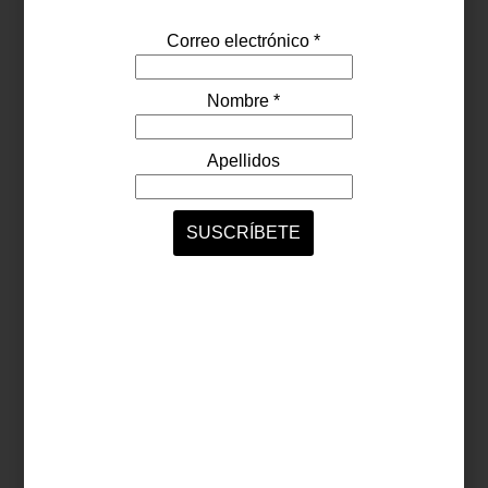
Jarra
Rosenthal
de
Swarovski