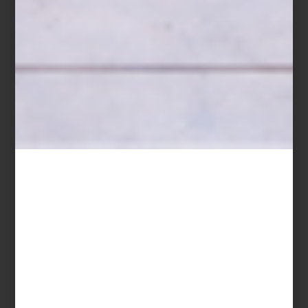
Jarrón
Eye
en cristal rojo de
Baccarat