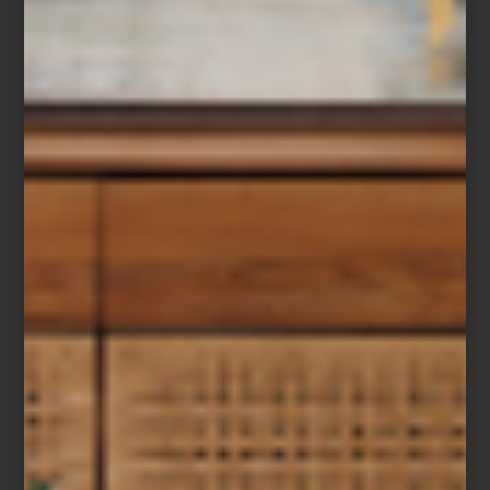
Con motivo del Día de las Madres,
Casa Palacio Antara
recibió a
una invitada muy especial: Mariangel Coghlan, una de las
interioristas más reconocidas del país y fundadora de la
importante firma de diseño que lleva su nombre. En esta ocasión,
nos regaló una clase magistral de interiorismo al montar una mesa
pensada para celebrar a mamá, llena de encanto, color, textura y
elementos de distintas épocas. También propuso una sala donde
los acentos cromáticos y los libros se convierten en protagonistas
que invitan a crear recuerdos inolvidables.