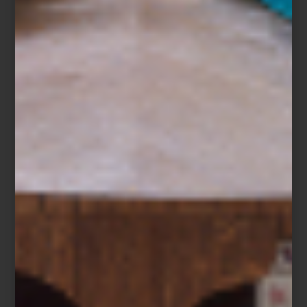
Para ella, el color es esencial al concebir cualquier espacio. Para
el día de la madre imaginó un ambiente casual, alegre y cercano,
donde el palo de rosa destaca como tono principal en el centro
de mesa. Lo acompañan toques naranjas, caminos de mesa
cruzados, una vajilla con rica textura y detalles inesperados, como
garrafas de cobre que contrastan lo antiguo con lo
contemporáneo. Las peras, combinadas con flores, añaden un
giro divertido e inusual, ideal para un desayuno o comida
informal. El resultado: una composición tan armoniosa como
emotiva. Crear una narrativa es fundamental ensuciar trabajo,
aunque primero, tiene que definir el concepto alrededor de su
propuesta.