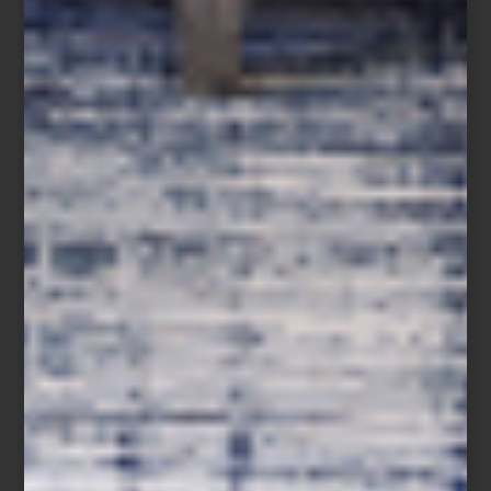
su recorrido por nuestra selección editorial, se detuvo fascinada
en varios títulos, pero fue la colección de Assouline la que más la
sorprendió. Su favorito definitivo:
Mexico City
,
una edición que
celebra la belleza y energía de nuestra ciudad.
Una mesa, una sala… y muchos libros. Así fue la inspiradora visita
de Mariangel Coghlan a
Casa Palacio
.
Te invitamos a descubrir
más de su universo creativo y a a que visites nuestras tiendas
para más ideas.
consejos
/ april 28 2025
VIVIR CON FLORES: SELECCIÓN
DE FLOREROS PARA ESTA
PRIMAVERA
Save