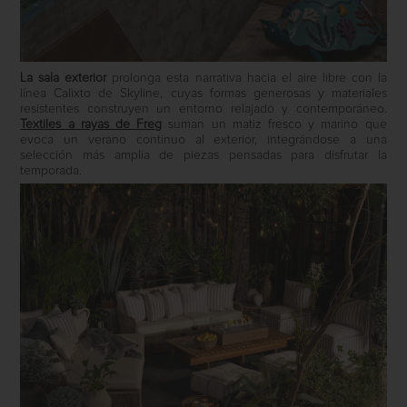
La sala exterior
prolonga esta narrativa hacia el aire libre con la
línea Calixto de Skyline, cuyas formas generosas y materiales
resistentes construyen un entorno relajado y contemporáneo.
Textiles a rayas de Freg
suman un matiz fresco y marino que
evoca un verano continuo al exterior, integrándose a una
selección más amplia de piezas pensadas para disfrutar la
temporada.