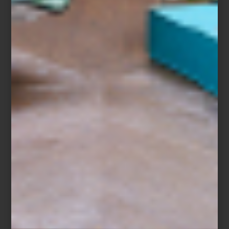
Ecos de Oriente es una invitación a descubrir objetos que
aportan carácter y una nota inesperada a cualquier espacio:
acentos decorativos capaces de transformar un interior con la
atmósfera de un rincón lejano del mundo. Descubre esta
curaduría en Casa Palacio Antara y explora piezas que capturan el
espíritu y la riqueza visual de los bazares de Oriente.
inspiración
/ march 03 2026
CAMPAÑA NUEVAS
COLECCIONES: ASÍ SE
CONSTRUYÓ LA HISTORIA
Save