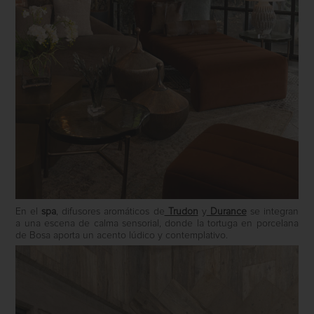
En el
spa
, difusores aromáticos de
Trudon
y
Durance
se integran
a una escena de calma sensorial, donde la tortuga en porcelana
de Bosa aporta un acento lúdico y contemplativo.