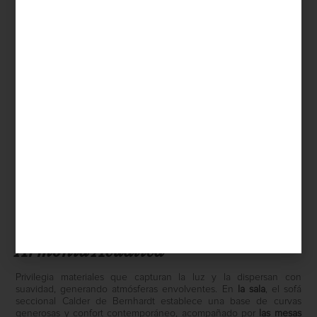
La temporada primavera–verano 2026 llega con una propuesta
clara: Armonía Acuática y Precisión Relajada. Dos líneas que
conviven dentro de una misma casa y dialogan entre sí con
equilibrio. La primera se construye desde la fluidez, el reflejo y la
calma; la segunda desde la claridad de las líneas, la arquitectura
del espacio y una marcada pasión por el diseño. Juntas delinean
interiores luminosos y habitables donde cada objeto se integra a
una narrativa coherente y en constante evolución.
Armonía Acuática
Privilegia materiales que capturan la luz y la dispersan con
suavidad, generando atmósferas envolventes. En
la sala
, el sofá
seccional Calder de Bernhardt establece una base de curvas
generosas y confort contemporáneo, acompañado por
las mesas