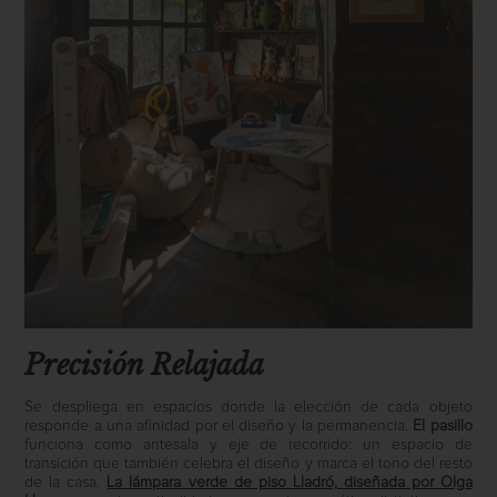
Precisión Relajada
Se despliega en espacios donde la elección de cada objeto
responde a una afinidad por el diseño y la permanencia.
El pasillo
funciona como antesala y eje de recorrido: un espacio de
transición que también celebra el diseño y marca el tono del resto
de la casa.
La lámpara verde de piso Lladró, diseñada por Olga