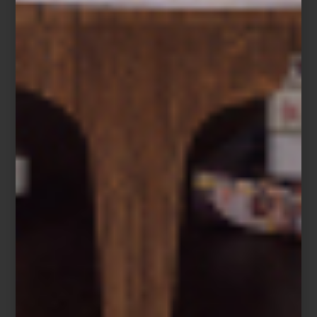
Detrás de
cada imagen de nuestras Nuevas Colecciones 2026
hay una historia de intención y construcción cuidadosa. Si en la
nota anterior exploramos
Armonía Acuática
y
Precisión Relajada
,
hoy nos acercamos al proceso que dio forma a esa narrativa y a
los espacios que la contienen.
La campaña tomó vida en una casa extraordinaria: arquitectura de
líneas generosas, muros luminosos y una personalidad definida
que funcionó como el escenario ideal. Un lienzo en blanco con
carácter propio que permitió articular cada ambiente con
coherencia y ritmo. La recámara como punto de partida; sala y
comedor como núcleos sociales; la cocina como centro funcional;
el pasillo como transición; y, en continuidad, el bar, la terraza
exterior, el spa y la habitación infantil.