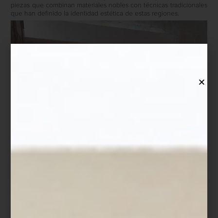
piezas que combinan materiales nobles con técnicas tradicionales
que han definido la identidad estética de estas regiones.