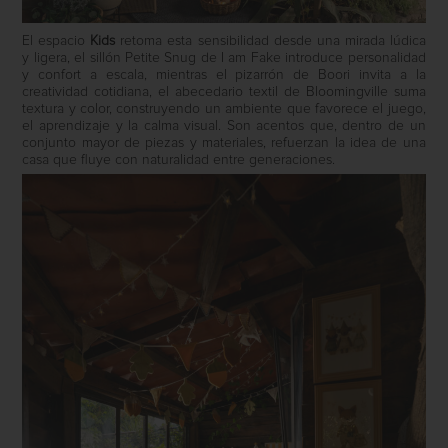
El espacio
Kids
retoma esta sensibilidad desde una mirada lúdica
y ligera, el sillón Petite Snug de I am Fake introduce personalidad
y confort a escala, mientras el pizarrón de Boori invita a la
creatividad cotidiana, el abecedario textil de Bloomingville suma
textura y color, construyendo un ambiente que favorece el juego,
el aprendizaje y la calma visual. Son acentos que, dentro de un
conjunto mayor de piezas y materiales, refuerzan la idea de una
casa que fluye con naturalidad entre generaciones.