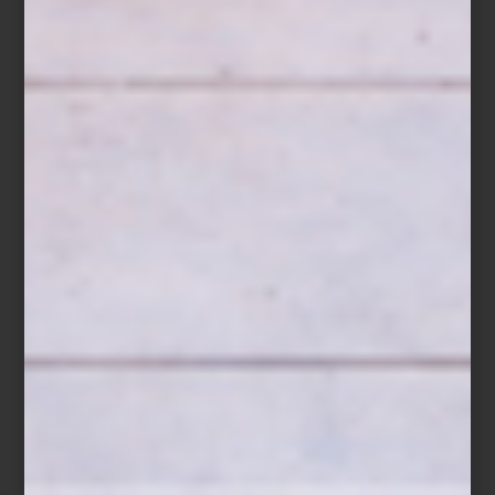
Cada espacio fue concebido para reflejar ambas tendencias,
cuidando que materiales, proporciones, iluminación y texturas
respondieran a una visión integral. La disposición del mobiliario, la
selección de piezas y el equilibrio entre forma y atmósfera fueron
el resultado de múltiples decisiones, pruebas y ajustes. Nada es
casual: cada encuadre, cada objeto y cada gesto responde a una
construcción precisa que busca transmitir claridad y carácter.
El resultado es una campaña que, además de presentar presenta
nuevas colecciones, revela la manera en que se piensan y se
viven los espacios. Te invitamos a descubrirlas en
Casa Palacio
Antara
y
Casa Palacio Santa Fe
, donde cada ambiente adquiere
una presencia tangible y cercana.