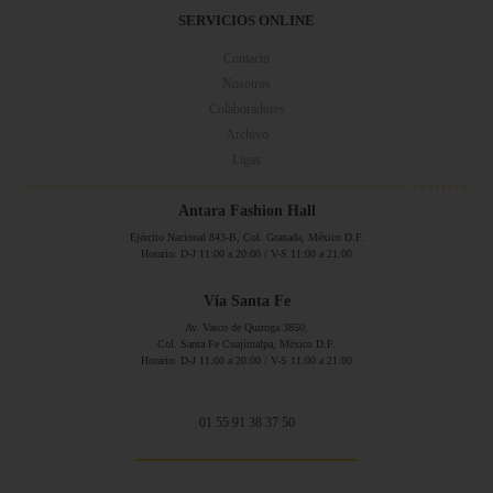
SERVICIOS ONLINE
Contacto
Nosotros
Colaboradores
Archivo
Ligas
Antara Fashion Hall
Ejército Nacional 843-B, Col. Granada, México D.F.
Horario: D-J 11:00 a 20:00 / V-S 11:00 a 21:00
Vía Santa Fe
Av. Vasco de Quiroga 3850,
Col. Santa Fe Cuajimalpa, México D.F.
Horario: D-J 11:00 a 20:00 / V-S 11:00 a 21:00
01 55 91 38 37 50