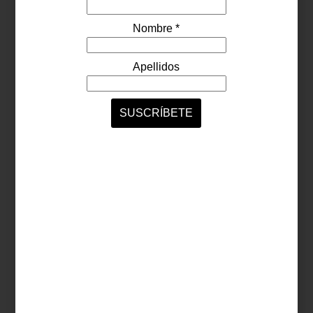
Sangre
.
CIRCUITOS ZⓈONAMACO es una forma distinta de acercarse al
arte: caminando, dialogando, dejándose sorprender.
Sábado 21 de junio | Desde las 10:00 a.m.
Colonias Roma y Condesa, CDMX
Consulta el programa de actividades
aquí.