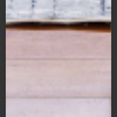
Este sábado 21 de junio, a partir de las 10:00 a.m., vuelve uno de
los formatos más estimulantes del arte contemporáneo en la
ciudad:
CIRCUITOS
ZⓈONAMACO
. Más que un evento, se trata
de una invitación a caminar, mirar, conversar y redescubrir dos de
los barrios con mayor tradición cultural de la capital:
la Roma
y la
Condesa
.