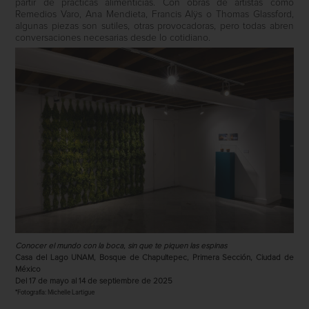
partir de prácticas alimenticias. Con obras de artistas como
Remedios Varo, Ana Mendieta, Francis Alÿs o Thomas Glassford,
algunas piezas son sutiles, otras provocadoras, pero todas abren
conversaciones necesarias desde lo cotidiano.
Conocer el mundo con la boca, sin que te piquen las espinas
Casa del Lago UNAM, Bosque de Chapultepec, Primera Sección, Ciudad de
México
Del 17 de mayo al 14 de septiembre de 2025
*Fotografía: Michelle Lartigue