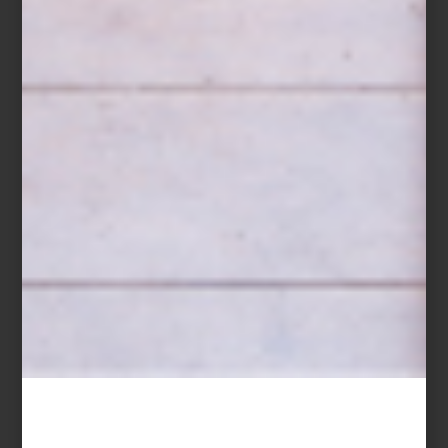
Claudia Comte en Galería OMR
El circuito propone visitas especiales a galerías, espacios
independientes y estudios de artistas, en una ruta que no solo
conecta obras y espectadores, sino también refuerza los lazos
que sostienen al ecosistema artístico mexicano: creadores,
coleccionistas, instituciones y público general.