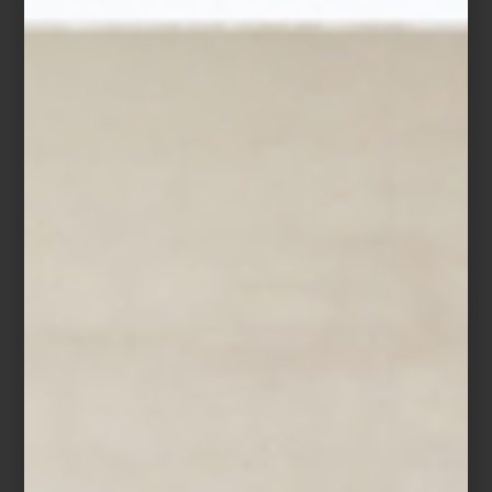
Formada con el maestro textil Josep Grau-Garriga, supo unir
tradición y vanguardia, creando piezas que hilan lo íntimo y lo
colectivo. La tierra, en su obra, es cicatriz pero también refugio.
Coproducida con el
MUAC (UNAM)
, la exposición viajará a México
en otoño, reforzando el puente que Marta Palau tendió entre