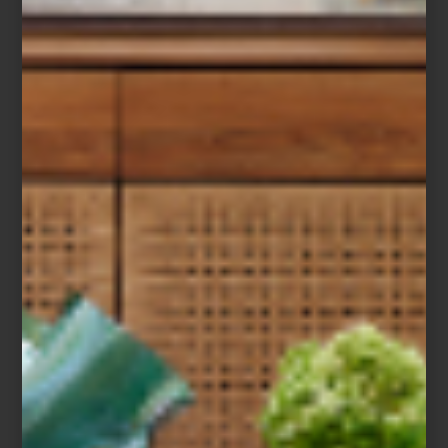
El Museo Universitario de Arte Contemporáneo (MUAC), ubicado
dentro del icónico Centro Cultural Universitario de la UNAM,
presenta una nueva exposición que invita a recorrer cinco
décadas de trayectoria artística de
Magali Lara
, una figura clave
del arte contemporáneo en México.
La muestra, titulada
Cinco décadas en espiral
, no sigue un orden
cronológico tradicional. En cambio, propone una lectura inversa:
inicia con dos murales realizados especialmente para esta
exposición y, a partir de ahí, retrocede en el tiempo hasta llegar a