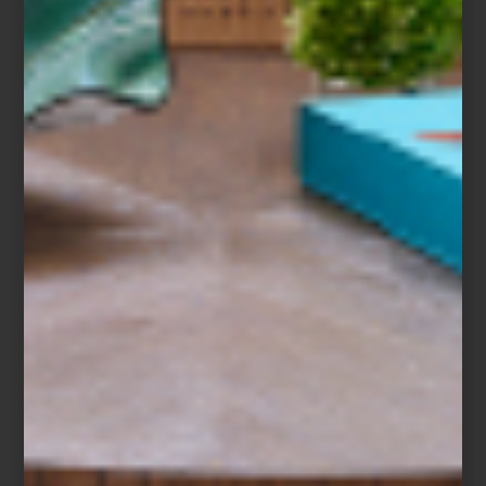
los primeros dibujos de Lara en los años 70. Esta estructura —que
remite a una espiral— permite descubrir cómo su obra ha ido
construyendo un lenguaje visual íntimo, explorando temas como
el cuerpo, la escritura, el paisaje y las emociones desde una
perspectiva profundamente personal y feminista.
El recorrido atraviesa distintos soportes: dibujo, pintura, tapices,
libros de artista, cerámica, animación y más. En cada uno, Lara
experimenta con el espacio, el color y el gesto, generando un
diálogo entre técnica, forma y afecto.