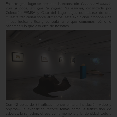
En este gran lugar se presenta la exposición
Conocer el mundo
con la boca, sin que te piquen las espinas
, organizada por
Colección FEMSA y Casa del Lago. Lejos de tratarse de una
muestra tradicional sobre alimentos, esta exhibición propone una
mirada lúdica, crítica y sensorial a lo que comemos, cómo lo
hacemos y lo que eso dice de nosotros.
Con 42 obras de 37 artistas —entre pintura, instalación, video y
objetos— la exposición recorre temas como la transmisión de
saberes, la sanación, el cuerpo, la memoria y la identidad, todo a