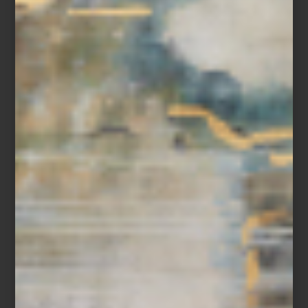
En Casa Palacio celebramos esta exposición como una
oportunidad para redescubrir a una creadora imprescindible,
mexicana por adopción, cuya obra nos recuerda que el arte,
como la tierra, guarda, transforma y da vida.
arte y cultura
/ june 27 2025
MAGALI LARA EN EL MUAC
Save