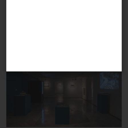
Ubicada en la Primera Sección del Bosque de Chapultepec, la
Casa del Lago
Juan José Arreola
es uno de los espacios
culturales más emblemáticos de la Ciudad de México. Construida
a principios del siglo XX, su arquitectura de estilo ecléctico con
detalles afrancesados refleja la estética porfiriana de la época.
Desde sus terrazas y ventanales, se pueden observar tanto el
lago como el impactante
skyline
urbano. Caminar hasta ahí es un
paseo que combina naturaleza, historia y cultura.