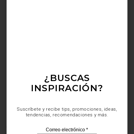
transformando zonas enteras en comunidades artísticas vivas.
Participan espacios como
OMR
,
Arróniz
,
Travesía Cuatro
,
Galerie
Nordenhake
, entre muchos otros, con exposiciones de artistas
como
Claudia Comte
,
Emilio Chapela
,
Virginia Chihota
y
Perla
Krauze
.
¿BUSCAS
INSPIRACIÓN?
Suscríbete y recibe tips, promociones, ideas,
Slavs and Tatars en Galería Nordenhake
tendencias, recomendaciones y más.
El paseo también es una oportunidad para detenerse en alguna
joya arquitectónica, descubrir propuestas gastronómicas originales
o visitar espacios de diseño como
CAM Galería
o
Sangre de mi