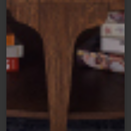
No sólo es una de nuestras artistas favoritas en Casa Palacio,
también nos encanta el Centro Cultural Universitario y sus
fantásticos ejemplos de arquitectura brutalista. Y ya, para
redondear la experiencia, recomendamos visitar el Espacio
Escultórico a tan solo unos pasos.
Magali Lara: Cinco décadas en espiral
Museo Universitario de Arte Contemporáneo (MUAC)
, Centro Cultural
Universitario, UNAM, Insurgentes Sur 3000, Ciudad de México
Del 5 de abril al 19 de octubre de 2025