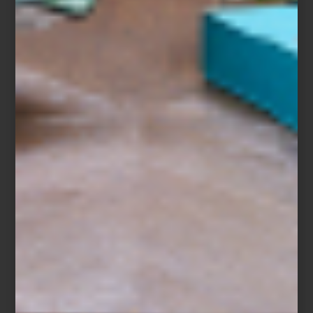
Difusor Aramara de Culti
Un paisaje para cada espacio
Cada creación de CULTI evoca un paisaje, un recuerdo o una
forma de habitar.
Aramara
reúne naranja amarga, bergamota y
sándalo en una fragancia cálida y luminosa;
Tessuto
envuelve los
espacios con la frescura del lino y la delicadeza del jazmín;
mientras
Mareminerale
captura la energía mineral y la brisa del
Mediterráneo.