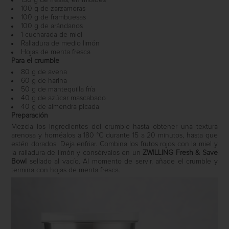
150 g de fresas, en mitades
100 g de zarzamoras
100 g de frambuesas
100 g de arándanos
1 cucharada de miel
Ralladura de medio limón
Hojas de menta fresca
Para el crumble
80 g de avena
60 g de harina
50 g de mantequilla fría
40 g de azúcar mascabado
40 g de almendra picada
Preparación
Mezcla los ingredientes del crumble hasta obtener una textura
arenosa y hornéalos a 180 °C durante 15 a 20 minutos, hasta que
estén dorados. Deja enfriar. Combina los frutos rojos con la miel y
la ralladura de limón y consérvalos en un
ZWILLING Fresh & Save
Bowl
sellado al vacío. Al momento de servir, añade el crumble y
termina con hojas de menta fresca.