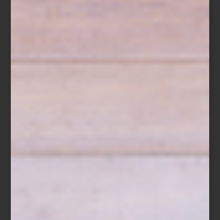
Vela aromatica Fiqum de Culti
Porque, al final, una casa también se recuerda por su aroma.
Descubre la colección de
CULTI
en
Casa Palacio Antara
y
Casa
Palacio Santa Fe
, y encuentra la fragancia que mejor exprese la
personalidad de tu hogar.