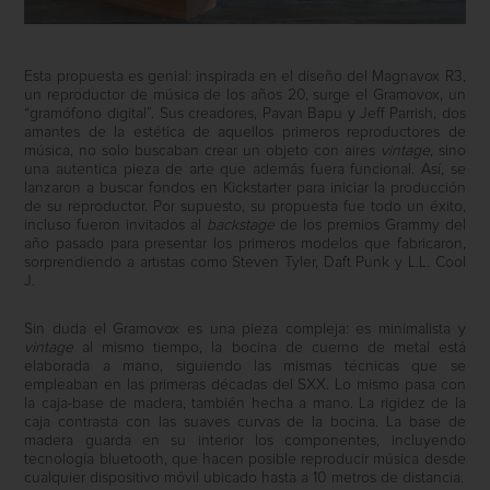
Esta propuesta es genial: inspirada en el diseño del Magnavox R3,
un reproductor de música de los años 20, surge el Gramovox, un
“gramófono digital”. Sus creadores, Pavan Bapu y Jeff Parrish, dos
amantes de la estética de aquellos primeros reproductores de
música, no solo buscaban crear un objeto con aires
vintage
, sino
una autentica pieza de arte que además fuera funcional. Así, se
lanzaron a buscar fondos en Kickstarter para iniciar la producción
de su reproductor. Por supuesto, su propuesta fue todo un éxito,
incluso fueron invitados al
backstage
de los premios Grammy del
año pasado para presentar los primeros modelos que fabricaron,
sorprendiendo a artistas como Steven Tyler, Daft Punk y L.L. Cool
J.
Sin duda el Gramovox es una pieza compleja: es minimalista y
vintage
al mismo tiempo, la bocina de cuerno de metal está
elaborada a mano, siguiendo las mismas técnicas que se
empleaban en las primeras décadas del SXX. Lo mismo pasa con
la caja-base de madera, también hecha a mano. La rigidez de la
caja contrasta con las suaves curvas de la bocina. La base de
madera guarda en su interior los componentes, incluyendo
tecnología bluetooth, que hacen posible reproducir música desde
cualquier dispositivo móvil ubicado hasta a 10 metros de distancia.