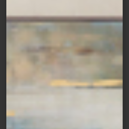
inspiración
/ july 29 2026
CULTI: VESTIR LA CASA CON
AROMA
Save
El diseño de un espacio no termina en lo que vemos. También
vive en aquello que respiramos. Un aroma puede acompañar la