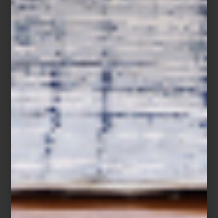
combina vainilla negra, incienso y pachulí con una elegancia
atemporal, mientras
Damasque
revela un carácter especiado y
sofisticado.
Mediterranea
y
Fiqum
, por su parte, evocan la ligereza
de los cítricos, la higuera y los paisajes italianos bañados por el
sol.