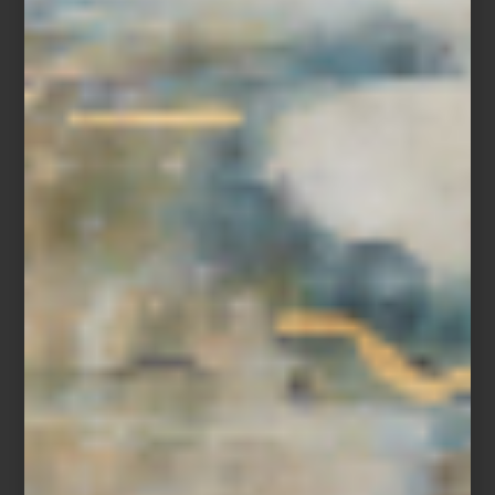
arquitectura, dialogar con los materiales y convertirse en una
presencia discreta que transforma una casa en un lugar
profundamente personal.
En diseño solemos hablar de editar una colección de piezas:
elegir un mueble, una lámpara o un objeto porque aporta
equilibrio al conjunto. Lo mismo ocurre con los aromas. Elegir un
perfume para el hogar es también una forma de editar la
atmósfera de un espacio, de darle identidad y construir recuerdos
que permanecerán mucho después de que la puerta se cierre.