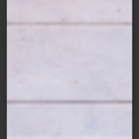
interiorismo
/ july 21 2026
ARTELL Y EL NUEVO
PROTAGONISMO DEL PAPEL
TAPIZ
Save
Hay elementos capaces de transformar por completo una
habitación sin modificar un solo mueble. El papel tapiz es uno de
ellos. Color, textura, escala y dibujo se convierten en una
atmósfera capaz de evocar jardines ingleses, residencias