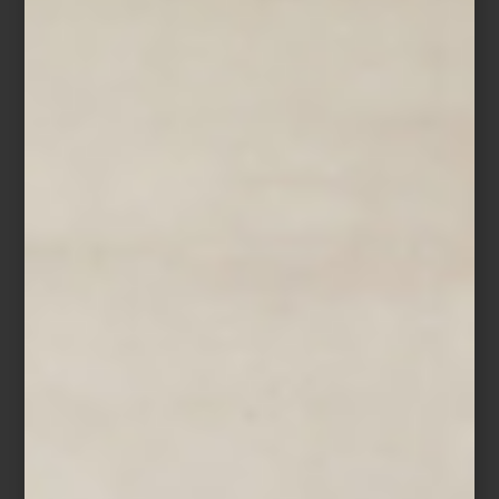
Visita Casa Palacio Antara y Santa Fe y descubre todas las
soluciones que ZWILLING ha creado para preparar, servir y
conservar cada receta.