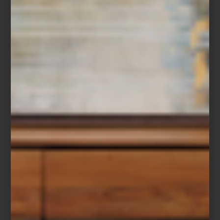
Aromatizantes en spray de Culti
La cultura del ambiente
Pocas marcas han entendido esta idea con tanta sensibilidad
como
CULTI MILANO
. Fundada en 1988 por Alessandro Agrati, la
firma italiana fue pionera al desarrollar el concepto de
Culture of
Ambience
: la convicción de que cada espacio posee una
identidad olfativa propia y que el aroma es capaz de narrar una
historia tan poderosa como los materiales, la luz o el mobiliario.
Desde entonces, CULTI ha convertido sus fragancias en un
lenguaje silencioso que acompaña la vida cotidiana. Su colección
incluye aromatizantes para habitación, bolsitas aromáticas,
difusores
Stile
, velas y prácticos
refills
, una alternativa que permite