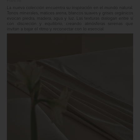
Francine
La nueva colección encuentra su inspiración en el mundo natural.
Tonos minerales, matices arena, blancos suaves y grises orgánicos
evocan piedra, madera, agua y luz. Las texturas dialogan entre sí
con discreción y equilibrio, creando atmósferas serenas que
invitan a bajar el ritmo y reconectar con lo esencial.