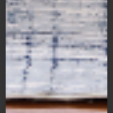
consejos
/ may 19 2025
GUÍA PARA ELEGIR EL TAMAÑO
IDEAL DE TAPETE SEGÚN EL
ESPACIO
Save