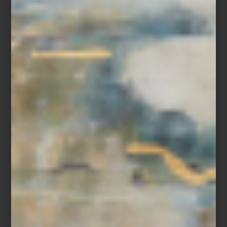
Cruise
Descubre la nueva colección de
Frette
inspirada en la naturaleza
y explora cómo el diseño italiano puede transformar tu forma de
descansar en
Casa Palacio
.
ambientes
/ august 12 2025
YVES DELORME: LUJO
SOSTENIBLE Y ELEGANCIA
FRANCESA PARA TU HOGAR
Save