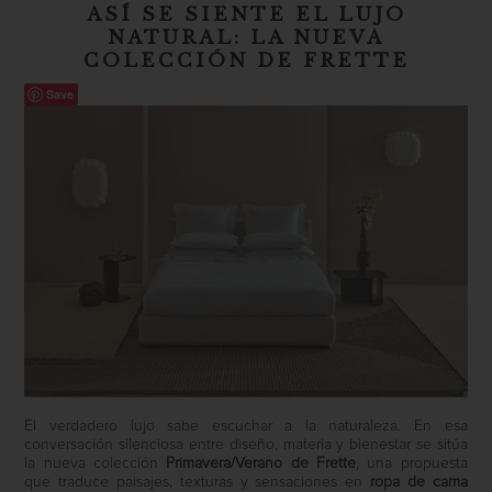
ASÍ SE SIENTE EL LUJO
NATURAL: LA NUEVA
COLECCIÓN DE FRETTE
Save
El verdadero lujo sabe escuchar a la naturaleza. En esa
conversación silenciosa entre diseño, materia y bienestar se sitúa
la nueva colección
Primavera/Verano de Frette
, una propuesta
que traduce paisajes, texturas y sensaciones en
ropa de cama