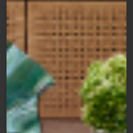
detalle y la calidad son prioridad. En su más reciente propuesta,
Yves Delorme nos invita a descubrir
un nuevo estilo para tu
habitación
, a través de tres colecciones que celebran la
naturaleza con una mirada artística y sensorial:
Eclipses
Evoca siluetas de flores bajo una luna tenue. Sobre satén de
algodón con un brillo natural y un tacto sedoso, se funden
tonalidades de azul medianoche, arena y cielo. Moderna,
evocadora, sofisticada.