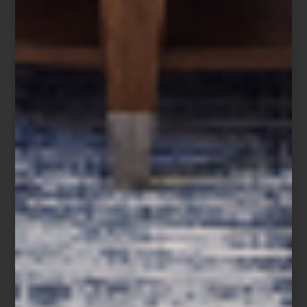
Visítanos en Casa Palacio Antara y Santa Fe
, y transforma tu
espacio con piezas que combinan
arte
,
sostenibilidad
y
elegancia
.
Yves Delorme no solo viste tu cama: es una experiencia sensorial.