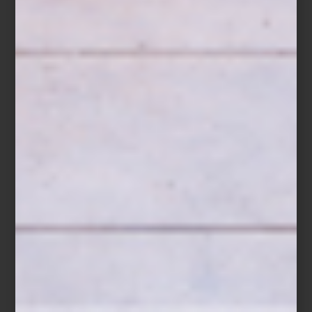
Para el comedor, por ejemplo, lo ideal es que el tapete sobrepase
al menos 60 cm los bordes de la mesa, de modo que las sillas
puedan moverse sin salir del área alfombrada. En salas, el tapete
debe enmarcar el conjunto de sofás: que al menos las patas
frontales de cada pieza estén sobre él genera cohesión y
equilibrio visual. En dormitorios, colocar un tapete bajo la cama —
que sobresalga por los costados y al pie— da estructura y
suavidad al ambiente.