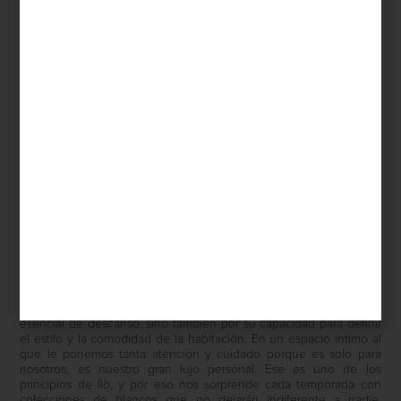
NUEVAS COLECCIONES
Save
La cama es un elemento clave en el hogar, no solo por su función
esencial de descanso, sino también por su capacidad para definir
el estilo y la comodidad de la habitación. En un espacio íntimo al
que le ponemos tanta atención y cuidado porque es solo para
nosotros, es nuestro gran lujo personal. Ese es uno de los
principios de Ilò, y por eso nos sorprende cada temporada con
colecciones de blancos que no dejarán indiferente a nadie.