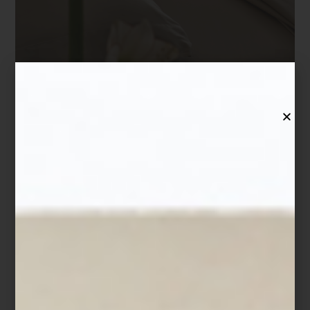
Francine
Dentro de esta propuesta destacan líneas emblemáticas de la
marca como
Cruise
, con su elegancia relajada;
Icons
, que
reinterpreta los clásicos de Frette;
Flying
, ligera y fresca; y
Francine
, delicada y atemporal. Cada una ofrece una forma
distinta de entender la cama como un espacio personal, íntimo y
profundamente confortable.