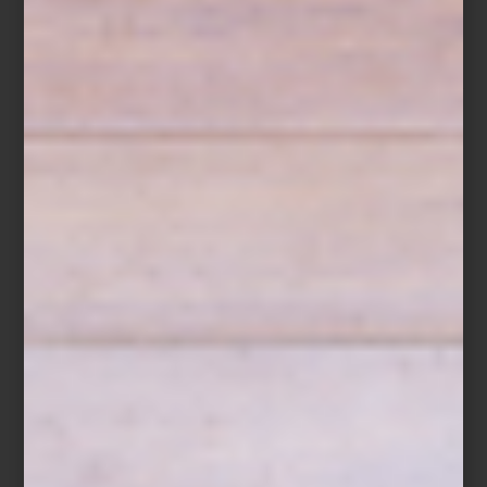
Elegir un buen tapete es más que una decisión estética: define
áreas, suma calidez y ayuda a que el mobiliario dialogue mejor
con el espacio. Pero tan importante como el diseño o los
materiales es elegir la medida correcta. Un tapete demasiado
pequeño puede perderse visualmente; uno demasiado grande,
saturar la habitación.