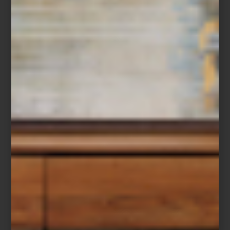
Desde 1845,
Yves Delorme
es sinónimo de lujo, tradición y
excelencia en lencería de hogar. Esta firma francesa ha sabido
preservar el
savoir-faire
artesanal mientras apuesta por el
diseño
contemporáneo
y
materiales sostenibles
, como el
algodón
orgánico peinado de fibra larga
.
Cada colección nace en talleres franceses donde la belleza, el