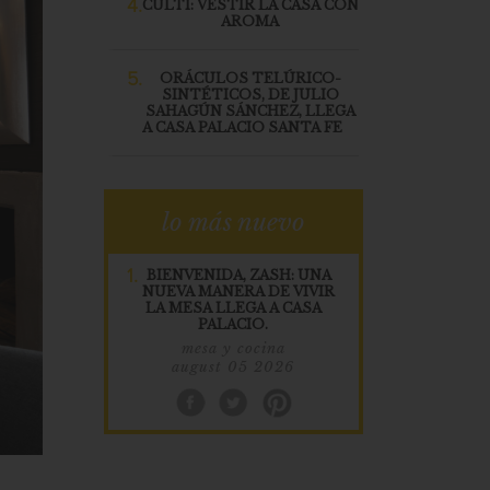
4.
CULTI: VESTIR LA CASA CON
AROMA
5.
ORÁCULOS TELÚRICO-
SINTÉTICOS, DE JULIO
SAHAGÚN SÁNCHEZ, LLEGA
A CASA PALACIO SANTA FE
lo más nuevo
1.
BIENVENIDA, ZASH: UNA
NUEVA MANERA DE VIVIR
LA MESA LLEGA A CASA
PALACIO.
mesa y cocina
august 05 2026