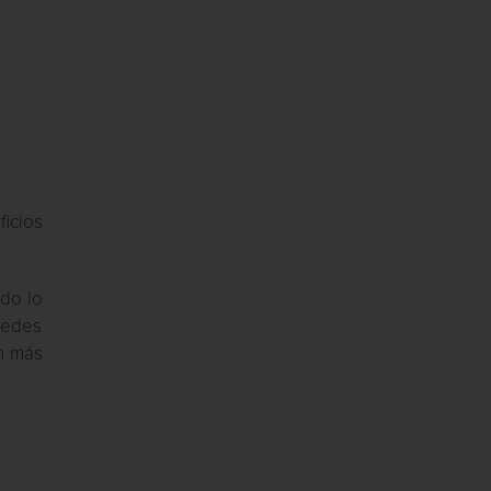
icios
odo lo
uedes
ón más