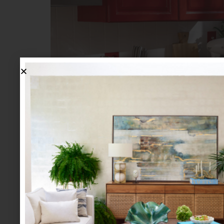
Desde una pieza de diseño que redefine un
experiencia diaria o detalles que transforman
cómodo y estéticamente coherente. Se trata
aporten valor en lo cotidiano.