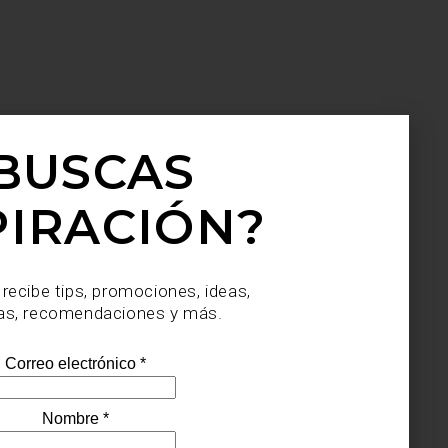
BUSCAS
PIRACIÓN?
 recibe tips, promociones, ideas,
as, recomendaciones y más.
an tu
onal,
ida y