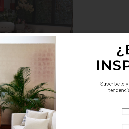
¿
INS
Suscríbete y
tendenci
a habitación, hasta soluciones tecnológicas que mejor
 el descanso, cada elección construye un entorno más funci
 de integrar elementos que dialoguen con tu estilo de v