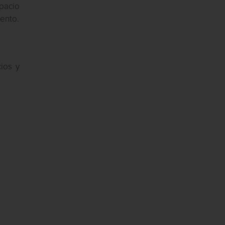
spacio
ento.
cios y