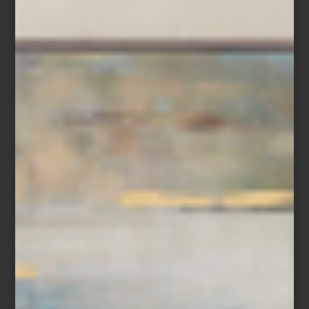
-México es un país profundamente hospitalario. Somos serviciales
por naturaleza. Mi búsqueda fue entender cómo elevar ese
talento con técnica, estructura y sensibilidad.
Hoy su empresa representa en México al British Butler Institute,
uno de los institutos de mayordomía y hospitalidad más
prestigiosos del mundo. Pero más allá de los protocolos y la
formación profesional, el trabajo de Montserrat se sostiene sobre
una idea sencilla: la hospitalidad comienza en la vida cotidiana.
Para ella, recibir implica cuidar los detalles que convierten lo
ordinario en una experiencia significativa. Desde el montaje de
una mesa hasta la música que acompaña una conversación, todo
forma parte de una atmósfera pensada para despertar los
sentidos.