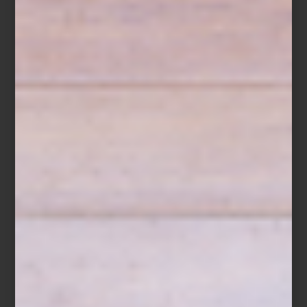
Frette
arte y cultura
/ october 20 2025
CASA PALACIO EN DESIGN
WEEK: PROPUESTAS QUE
INSPIRAN
Save