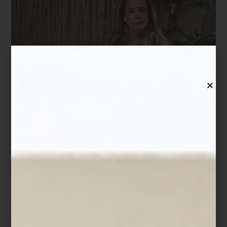
Para Montserrat Barros, la hospitalidad no es únicamente una
profesión: es una forma de entender la vida. Fundadora de
Hospitality & Butler, firma especializada en entrenamiento de
servicio de lujo, ha dedicado su carrera a perfeccionar y enseñar
el arte de hacer sentir especial a los demás, ya sea en hoteles,
residencias privadas, restaurantes o espacios de hospitalidad
alrededor del mundo.
Mexicana de nacimiento, su fascinación por el buen servicio la
llevó a formarse en algunas de las escuelas más reconocidas de