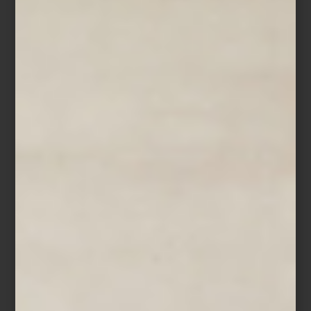
Europa, con la intención de traer a México metodologías que
profesionalizaran algo que, según ella misma señala, el país
posee de forma natural.