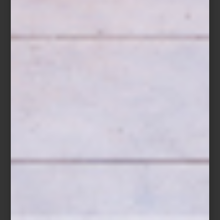
En Design Week México 2025, Casa Palacio abre las puertas de
un espacio excepcional en Design House, junto a la interiorista
Elena Talavera
, quien presenta
Mesana Medaña
: una propuesta
que dialoga con la arquitectura existente, reinterpretando su
historia con color, luz y emoción.