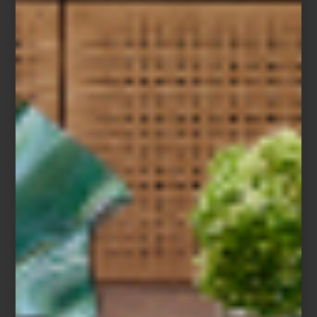
Entre sus elecciones favoritas aparecen firmas como Richard
Ginori, Bernardaud, Villeroy & Boch y Baccarat, así como piezas
de Christofle y Hermès para vestir la mesa con carácter. En textiles
y blancos recurre con frecuencia a marcas como Frette e Ilò,
mientras que para aportar acentos más orgánicos a sus espacios
disfruta incorporar piezas de Namuh. A esto suma cristalería,
bowls decorativos, aromas para el hogar y objetos que le
permiten jugar con texturas y atmósferas.