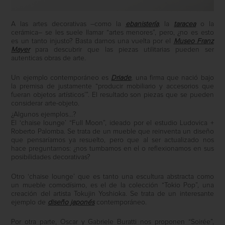
A las artes decorativas –como la
ebanistería
, la
taracea
o la
cerámica– se les suele llamar “artes menores”, pero, ¿no es esto
es un tanto injusto? Basta darnos una vuelta por el
Museo Franz
Mayer
para descubrir que las piezas utilitarias pueden ser
autenticas obras de arte.
Un ejemplo contemporáneo es
Driade
, una firma que nació bajo
la premisa de justamente “producir mobiliario y accesorios que
fueran objetos artísticos’”. El resultado son piezas que se pueden
considerar arte-objeto.
¿Algunos ejemplos…?
El ‘chaise lounge’ “Full Moon”, ideado por el estudio Ludovica +
Roberto Palomba. Se trata de un mueble que reinventa un diseño
que pensaríamos ya resuelto, pero que al ser actualizado nos
hace preguntarnos: ¿nos tumbamos en el o reflexionamos en sus
posibilidades decorativas?
Otro ‘chaise lounge’ que es tanto una escultura abstracta como
un mueble comodísimo, es el de la colección “Tokio Pop”, una
creación del artista Tokujin Yoshioka. Se trata de un interesante
ejemplo de
diseño japonés
contemporáneo.
Por otra parte, Oscar y Gabriele Buratti nos proponen “Soirée”,