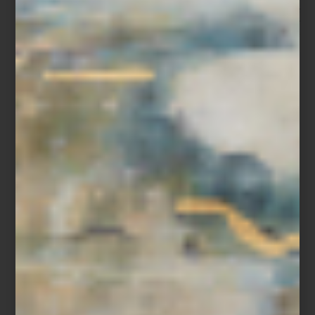
-Siempre pienso en los cinco sentidos. La música, la luz, los
aromas, la presentación de la mesa, incluso la textura de los
objetos. Cuando todo dialoga, la experiencia se vuelve
memorable.
Ese cuidado se refleja también en su rutina diaria. Montserrat
suele comenzar el día muy temprano con un pequeño ritual
personal: preparar su matcha ceremonial en una charola donde
cada elemento tiene un lugar específico. En ese universo de
detalles, Casa Palacio tiene un lugar muy especial. Para ella,
recorrer sus espacios es parte de su propio proceso creativo
como anfitriona.