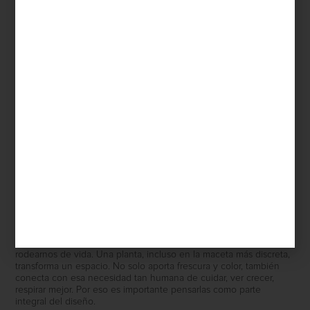
Save
Vivir con plantas
es mucho más que seguir una tendencia: es
rodearnos de vida. Una planta, incluso en la maceta más discreta,
transforma un espacio. No solo aporta frescura y color, también
conecta con esa necesidad tan humana de cuidar, ver crecer,
respirar mejor. Por eso es importante pensarlas como parte
integral del diseño.