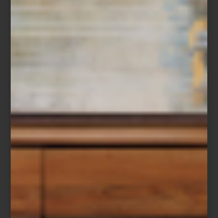
Dos espacios, una misma visión
Cuando Casa Palacio abrió Antara en 2006 propuso una manera
distinta de acercarse al interiorismo. Santa Fe, inaugurada años
después, amplió esa visión con una arquitectura que invita a
descubrir cada ambiente con calma, revelando perspectivas,
materiales y atmósferas que convierten el recorrido en una
experiencia.