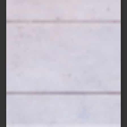
estén dorados. Deja enfriar. Combina los frutos rojos con la miel y
la ralladura de limón y consérvalos en un
ZWILLING Fresh & Save
Bowl
sellado al vacío. Al momento de servir, añade el crumble y
termina con hojas de menta fresca.
Los
ZWILLING Fresh & Save Bowls
ayudan a conservar los
alimentos frescos hasta cinco veces más tiempo gracias a su
sistema de vacío, preservando mejor aromas, texturas y nutrientes.
Ya sea un postre de temporada, una ensalada de papa con hinojo
o una ensalada de hojas verdes preparada con anticipación,
permiten cocinar, servir y almacenar en un mismo recipiente,
reduciendo el desperdicio y facilitando la organización diaria.