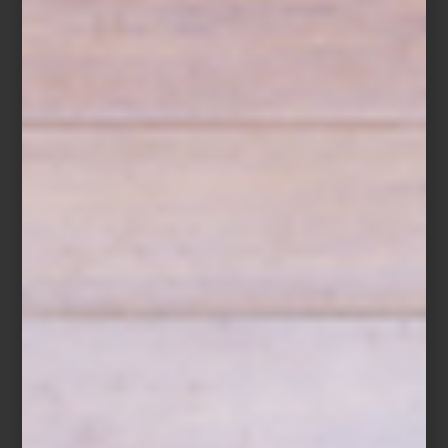
Crumble de frutos rojos
Ingredientes
150 g de fresas, en mitades
100 g de zarzamoras
100 g de frambuesas
100 g de arándanos
1 cucharada de miel
Ralladura de medio limón
Hojas de menta fresca
Para el crumble
80 g de avena
60 g de harina
50 g de mantequilla fría
40 g de azúcar mascabado
40 g de almendra picada
Preparación
Mezcla los ingredientes del crumble hasta obtener una textura
arenosa y hornéalos a 180 °C durante 15 a 20 minutos, hasta que