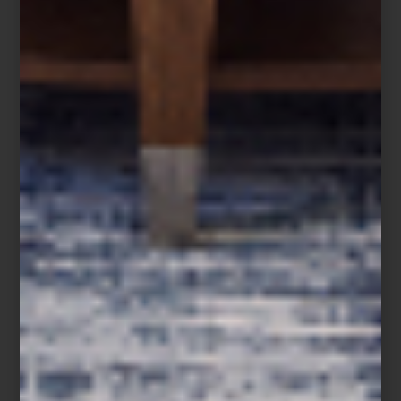
espacio.
inspiración
/ august 03 2026
ZWILLING FRESH & SAVE:
CONSERVAR TAMBIÉN ES
COCINAR
Save