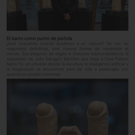
El barro como punto de partida
¿Qué buscamos cuando acudimos a un oráculo? Tal vez no
respuestas definitivas, sino nuevas formas de interpretar el
mundo. Esa pregunta da origen a
Oráculos telúrico-sintéticos
, la
exposición de Julio Sahagún Sánchez que llega a Casa Palacio
Santa Fe: un universo donde la escultura, la inteligencia artificial y
la imaginación se encuentran para dar vida a personajes con
quienes es posible conversar.