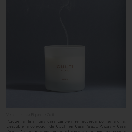
Vela aromatica Fiqum de Culti
Porque, al final, una casa también se recuerda por su aroma.
Descubre la colección de
CULTI
en
Casa Palacio Antara
y
Casa
Palacio Santa Fe
, y encuentra la fragancia que mejor exprese la