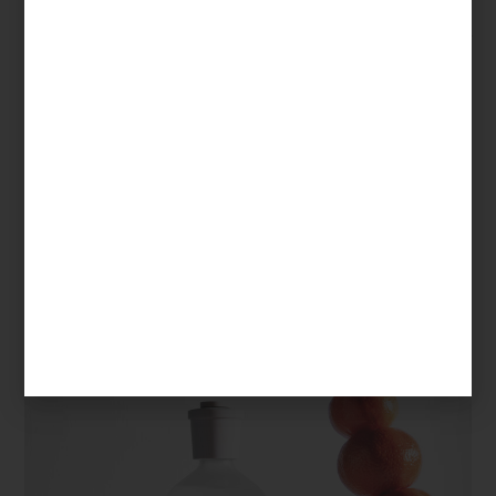
Pocas marcas han entendido esta idea con tanta sensibilidad
como
CULTI MILANO
. Fundada en 1988 por Alessandro Agrati, la
firma italiana fue pionera al desarrollar el concepto de
Culture of
Ambience
: la convicción de que cada espacio posee una
identidad olfativa propia y que el aroma es capaz de narrar una
historia tan poderosa como los materiales, la luz o el mobiliario.
Desde entonces, CULTI ha convertido sus fragancias en un
lenguaje silencioso que acompaña la vida cotidiana. Su colección
incluye aromatizantes para habitación, bolsitas aromáticas,
difusores
Stile
, velas y prácticos
refills
, una alternativa que permite
prolongar la vida de sus icónicos envases y fomentar un consumo
más consciente.