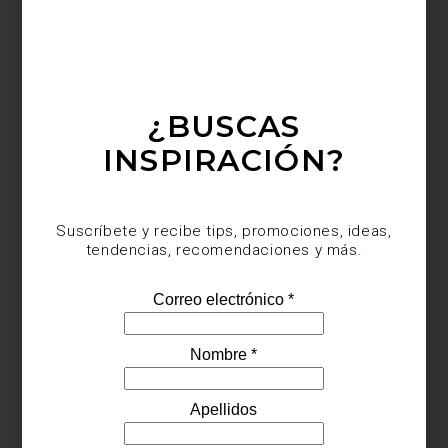
Visita Casa Palacio Antara y Santa Fe y descubre todas las
soluciones que ZWILLING ha creado para preparar, servir y
conservar cada receta.
¿BUSCAS
INSPIRACIÓN?
inspiración
/ july 29 2026
Suscríbete y recibe tips, promociones, ideas,
CULTI: VESTIR LA CASA CON
tendencias, recomendaciones y más.
AROMA
Save