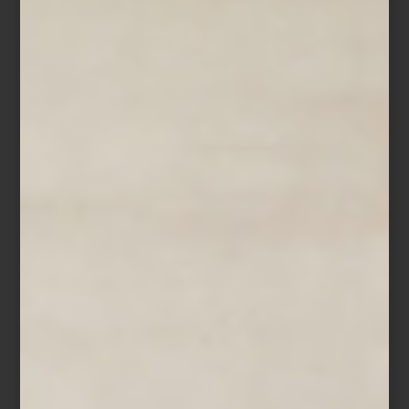
Más que una selección de marcas, Casa Palacio ha construido
una curaduría donde conviven piezas que han definido la historia
del diseño con otras que apenas comienzan a escribirla; en un
mismo recorrido es posible pasar de un clásico presente en la
colección permanente de algunos de los museos más
importantes del mundo a la obra de un diseñador mexicano
contemporáneo; de un objeto realizado completamente a mano a
una pieza donde la innovación tecnológica redefine la vida
cotidiana. Marcas internacionales, grandes oficios, libros, arte,
cocina profesional, audio Hi-Fi, iluminación y mobiliario conviven
bajo una misma visión: entender el hogar como un universo
donde cada detalle tiene el poder de inspirar.