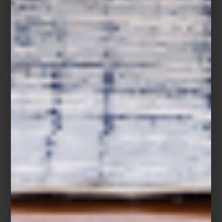
Hay recetas donde la frescura lo es todo. Un bowl de fresas,
zarzamoras, frambuesas y arándanos, ligeramente endulzados con
miel, ralladura de limón y unas hojas de menta, cubiertos al
momento de servir con un crumble de avena, almendra y
mantequilla recién horneado. Un postre sencillo donde cada
ingrediente conserva su carácter y su textura.
Cuando una receta depende tanto de la frescura de sus
ingredientes, conservarla bien forma parte de prepararla. Inspirada
en la filosofía de cocina de
ZWILLING
, esta receta demuestra que
preparar con anticipación ya no significa renunciar al sabor ni a la
frescura.