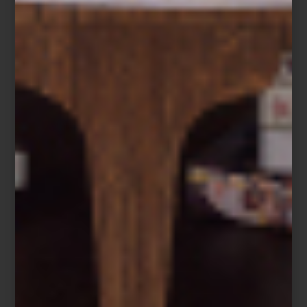
Hoy, ambas tiendas son un punto de encuentro para arquitectos,
interioristas y amantes del diseño. Un lugar donde el lujo dialoga
con la innovación, la artesanía convive con la tecnología y los
grandes clásicos encuentran nuevas voces. Más que reunir
algunas de las mejores firmas del mundo, Casa Palacio ha
construido una comunidad que entiende el diseño como una
forma de vivir.
Visita Casa Palacio Antara y Santa Fe y descubre una experiencia
donde el diseño, el lujo y la inspiración conviven en cada