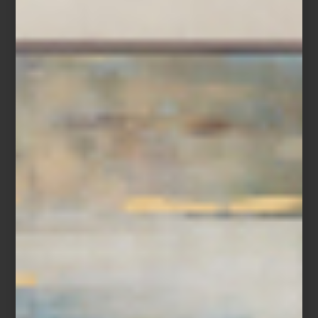
Descubre la tornamesa
Elvis Presley de Pro-Ject
en Casa Palacio
Antara y Santa Fe y enamórate de su diseño y sonido. Y no
olvides preguntarle a nuestros expertos por las bocinas perfectas
para este nuevo ícono del sonido.
tecnología
/ july 13 2026
AUDIO DE ALTA FIDELIDAD
COMO NUEVA PIEZA DE DISEÑO
Save