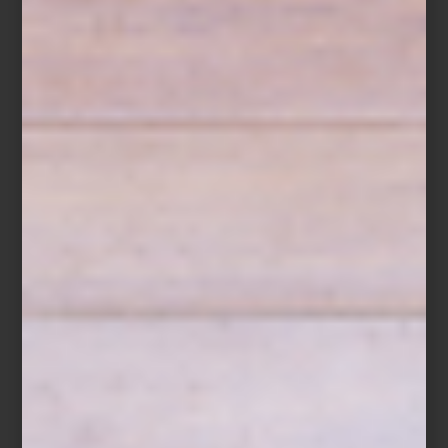
Hay momentos que transforman la rutina en ritual. La temporada
del Mundial es uno de ellos: durante unas semanas, el futbol
concentra miradas en todo el mundo, convoca, emociona y
convierte cada partido en una cita. En casa, la experiencia cambia
por completo cuando la tecnología acompaña ese ritmo. Ahí es
donde
Hisense
se vuelve esencial.
Reconocida por su innovación constante, la marca ha llevado la
experiencia visual a un terreno donde cada jugada se percibe
con mayor claridad, fluidez y profundidad. En un verano de futbol,
eso marca la diferencia. Y si en casa cada partido se vive a tu
manera, en Casa Palacio Antara y Santa Fe esa experiencia se
amplía: una selección de pantallas Hisense acompañará la