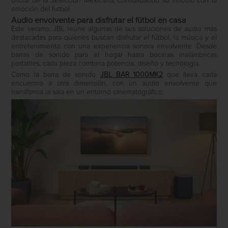
oficial de la Selección Mexicana, consolidando su vínculo con la
emoción del futbol.
Audio envolvente para disfrutar el fútbol en casa
Este verano, JBL reúne algunas de sus soluciones de audio más
destacadas para quienes buscan disfrutar el fútbol, la música y el
entretenimiento con una experiencia sonora envolvente. Desde
barras de sonido para el hogar hasta bocinas inalámbricas
portátiles, cada pieza combina potencia, diseño y tecnología.
Como la barra de sonido
JBL BAR 1000MK2
que lleva cada
encuentro a otra dimensión, con un audio envolvente que
transforma la sala en un entorno cinematográfico.