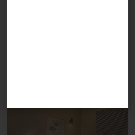
Pantalla Hisense de 116″
Y cuando la flexibilidad es clave,
el mini proyector C2
abre
nuevas posibilidades. Desde una sala hasta una terraza, permite
trasladar el juego a donde quieras, con una calidad sorprendente
y una facilidad que invita a improvisar.