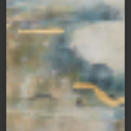
Sistemas de sonido que redefinen el interiorismo
contemporáneo
Durante años, el mejor sonido vivía discretamente integrado al
espacio. Hoy ocurre lo contrario: amplificadores, tornamesas y
bocinas se han convertido en protagonistas visuales dentro del
interiorismo contemporáneo. En el más reciente Salone del
Mobile, y en distintas conversaciones editoriales de revistas como
Wallpaper*,
el sonido apareció como una de las nuevas
obsesiones del diseño doméstico: objetos pensados para
escucharse, pero también para admirarse. El equipo de audio
convertido en un objeto de conversación.