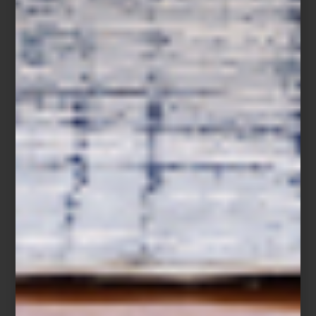
JBL Classic
Visitar Casa Palacio Antara y Santa Fe es descubrir cómo la alta
fidelidad puede transformar no solo la manera de escuchar
música, sino también la estética completa de un espacio. Un
universo donde diseño y sonido finalmente ocupan el mismo
lugar.
tecnología
/ june 10 2026
HISENSE: EL FUTBOL SE VIVE
EN GRAN FORMATO ESTE
VERANO DE COPA
Save