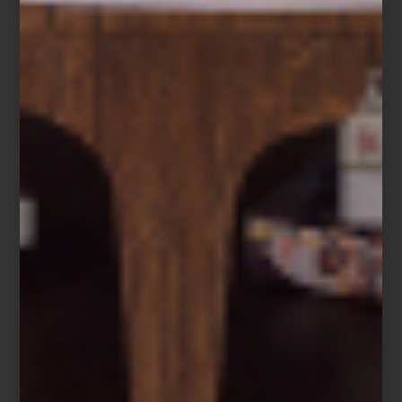
Marantz Horizon
Diseñado para ser visto
Más que tecnología, estas piezas funcionan como auténticos
statement objects. El tocadiscos transparente de
Pro-Ject
parece
flotar sobre el mobiliario como una pieza de acrílico suspendida
en el aire, mientras las bocinas LS50 Meta de
KEF
introducen
color, textura y geometrías suaves capaces de dialogar con
libreros, mesas laterales o interiores minimalistas.