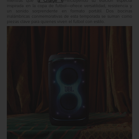
mientras que l
a Charge 6
—incluyendo su edición especial
inspirada en la copa de futbol—ofrece versatilidad, resistencia y
un sonido sorprendente en formato portátil. Dos bocinas
inalámbricas conmemorativas de esta temporada se suman como
piezas clave para quienes viven el futbol con estilo.