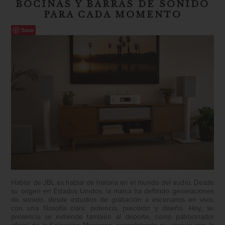
BOCINAS Y BARRAS DE SONIDO
PARA CADA MOMENTO
Save
Hablar de
JBL
es hablar de historia en el mundo del audio. Desde
su origen en Estados Unidos, la marca ha definido generaciones
de sonido, desde estudios de grabación a escenarios en vivo,
con una filosofía clara: potencia, precisión y diseño. Hoy, su
presencia se extiende también al deporte, como patrocinador