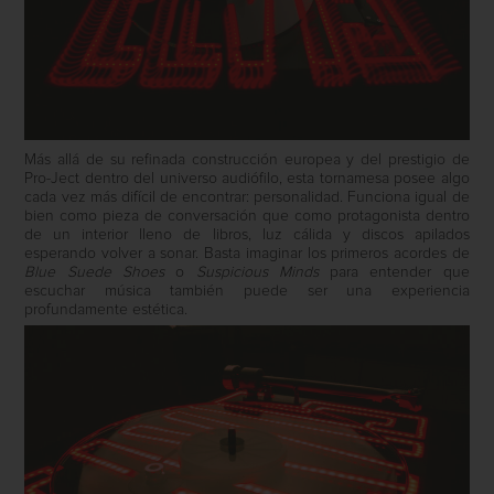
Más allá de su refinada construcción europea y del prestigio de
Pro-Ject dentro del universo audiófilo, esta tornamesa posee algo
cada vez más difícil de encontrar: personalidad. Funciona igual de
bien como pieza de conversación que como protagonista dentro
de un interior lleno de libros, luz cálida y discos apilados
esperando volver a sonar. Basta imaginar los primeros acordes de
Blue Suede Shoes
o
Suspicious Minds
para entender que
escuchar música también puede ser una experiencia
profundamente estética.