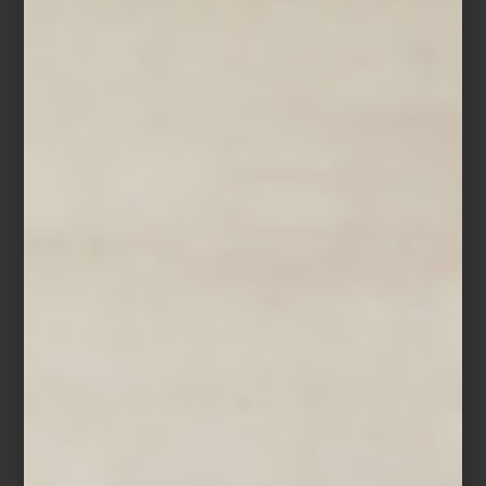
espacio se convierte nuevamente en un ritual. Y pocas piezas
entienden mejor esa mezcla entre diseño, música y emoción que
esta edición dedicada a Elvis Presley.