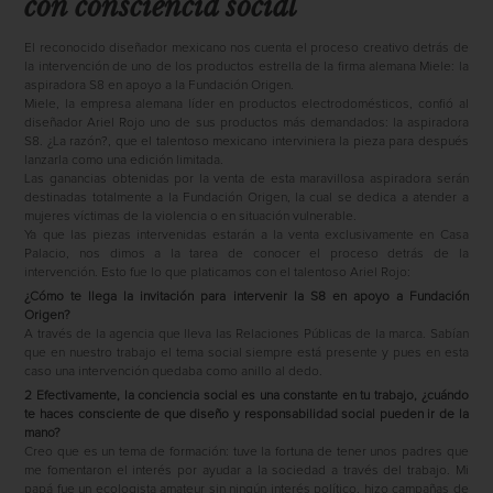
con consciencia social
El reconocido diseñador mexicano nos cuenta el proceso creativo detrás de
la intervención de uno de los productos estrella de la ﬁrma alemana Miele
: la
aspiradora S8 en apoyo a la Fundación Origen.
Miele, la empresa alemana líder en productos electrodomésticos, conﬁó al
diseñador Ariel Rojo uno de sus productos más demandados: la aspiradora
S8. ¿La razón?, que el talentoso mexicano interviniera la pieza para después
lanzarla como una edición limitada.
Las ganancias obtenidas por la venta de esta maravillosa aspiradora serán
destinadas totalmente a la Fundación Origen, la cual se dedica a atender a
mujeres víctimas de la violencia o en situación vulnerable.
Ya que las piezas intervenidas estarán a la venta exclusivamente en Casa
Palacio, nos dimos a la tarea de conocer el proceso detrás de la
intervención. Esto fue lo que platicamos con el talentoso Ariel Rojo:
¿Cómo te llega la invitación para intervenir la S8 en apoyo a Fundación
Origen?
A través de la agencia que lleva las Relaciones Públicas de la marca. Sabían
que en nuestro trabajo el tema social siempre está presente y pues en esta
caso una intervención quedaba como anillo al dedo.
2 Efectivamente, la conciencia social es una constante en tu trabajo, ¿cuándo
te haces consciente de que diseño y responsabilidad social pueden ir de la
mano?
Creo que es un tema de formación: tuve la fortuna de tener unos padres que
me fomentaron el interés por ayudar a la sociedad a través del trabajo. Mi
papá fue un ecologista amateur sin ningún interés político, hizo campañas de