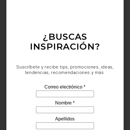
¿BUSCAS
INSPIRACIÓN?
Suscríbete y recibe tips, promociones, ideas,
tendencias, recomendaciones y más.
Pantalla Hisense de 43” con tecnología Quantum Dot
Pantallas que también habitan el espacio
Más allá del rendimiento, Hisense propone una relación distinta
con el diseño.
La serie Canvas
transforma la pantalla en un
elemento decorativo: un formato que se integra con el entorno y