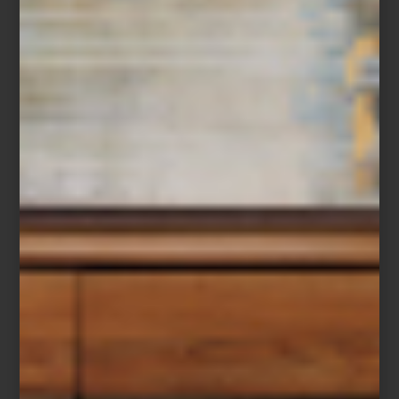
Zeppelin de Bowers & Wilkins
En Casa Palacio, esta visión encuentra una de sus mejores
expresiones. Las líneas escultóricas del
Zeppelin de
Bowers &
Wilkins
, la presencia retro-futurista de los amplificadores de
McIntosh
o la elegancia textil del sistema
Ruark R-410
convierten
cualquier sala en un espacio mucho más sofisticado y personal.