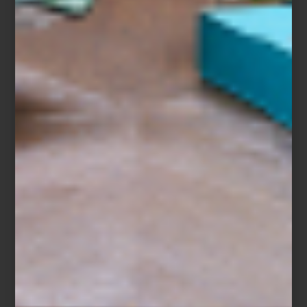
Ruark R-410
Entre las propuestas más recientes destaca también el universo
de
Marantz
con Horizon y Grand Horizon, donde el sonido
adopta una forma casi arquitectónica: superficies textiles,
proporciones suaves y una presencia que se integra con
naturalidad en salas y espacios abiertos.