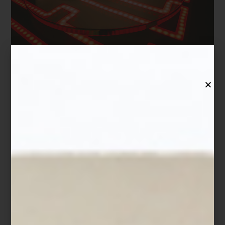
En tiempos dominados por playlists invisibles y música efímera, el
vinilo recupera el placer de escuchar con intención. Elegir un
disco, colocarlo sobre el plato y dejar que el sonido invada el