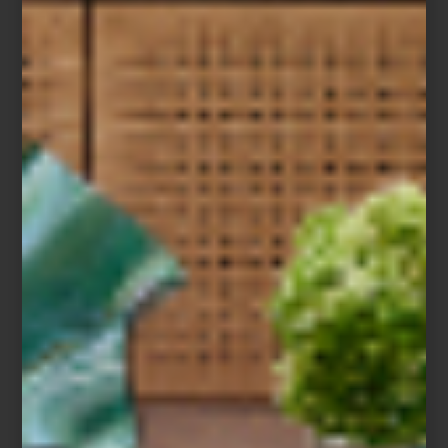
Dos espacios, una misma visión
Cuando Casa Palacio abrió Antara en 2006 propuso una manera
distinta de acercarse al interiorismo. Santa Fe, inaugurada años
después, amplió esa visión con una arquitectura que invita a
descubrir cada ambiente con calma, revelando perspectivas,
materiales y atmósferas que convierten el recorrido en una
experiencia.