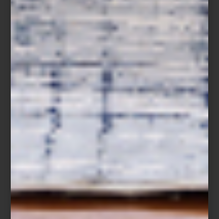
inspiración
/ august 03 2026
ZWILLING FRESH & SAVE:
CONSERVAR TAMBIÉN ES
COCINAR
Save