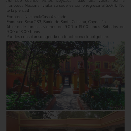
Así que cuando visites Coyoacán, date una vuelta por la
Fonoteca Nacional; visitar su sede es como regresar al SXVIII. ¡No
te la pierdas!
Fonoteca Nacional/Casa Alvarado
Francisco Sosa 383, Barrio de Santa Catarina, Coyoacán
Abierto de lunes a viernes de 9:00 a 19:00 horas. Sábados de
9:00 a 18:00 horas.
Puedes consultar su agenda en fonotecanacional.gob.mx