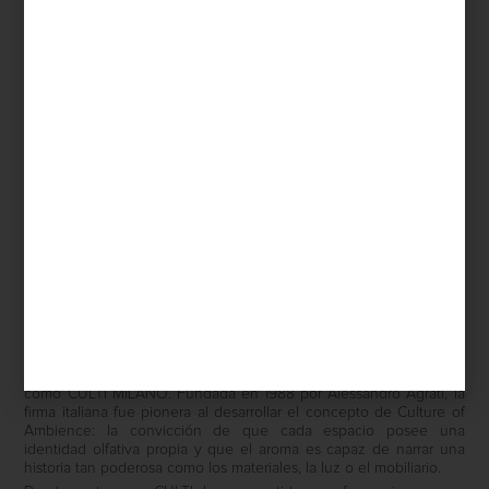
Aromatizantes en spray de Culti
La cultura del ambiente
Pocas marcas han entendido esta idea con tanta sensibilidad
como
CULTI MILANO
. Fundada en 1988 por Alessandro Agrati, la
firma italiana fue pionera al desarrollar el concepto de
Culture of
Ambience
: la convicción de que cada espacio posee una
identidad olfativa propia y que el aroma es capaz de narrar una
historia tan poderosa como los materiales, la luz o el mobiliario.