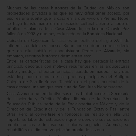
Muchas de las casas históricas de la Ciudad de México son
propiedades privadas a las que es muy difícil tener acceso, por
eso, es una suerte que la casa en la que vivió un Premio Nobel
se haya transformado en un espacio cultural abierto a todo el
público. Hablamos de la Casa Alvarado, en la que Octavio Paz
falleció en 1998 y que hoy es la sede de la Fonoteca Nacional.
Ubicada en Coyoacán, la casa es un edificio del siglo XVIII de
influencia andaluza y morisca. Su nombre se debe a que se decía
que en ella habitó el conquistador Pedro de Alvarado, sin
embargo, registros históricos desmienten esto.
Entre las características de la casa hay que destacar la entrada
principal, decorada con motivos recurrentes en las arquitecturas
árabe y mudéjar; el portón principal, labrado en madera fina y que
está inspirado en una de las puertas principales del Antiguo
Colegio de San Ildefonso. También en el portal principal de la
casa destaca una antigua escultura de San Juan Nepomuceno.
Casa Alvarado ha tenido diversos usos: biblioteca de la Secretaría
de Hacienda y Crédito Público, librería de la Secretaría de
Educación Pública, sede de la Enciclopedia de México y de la
Dirección de Estadística, y de la Fundación Octavio Paz, entre
otras. Pero al convertirse en fonoteca, se realizó en ella una
importante labor de restauración que le devolvió sus condiciones
arquitectónicas e incluso sus colores originales. Además, se
rehabilitó su jardín con vegetación propia de la zona.