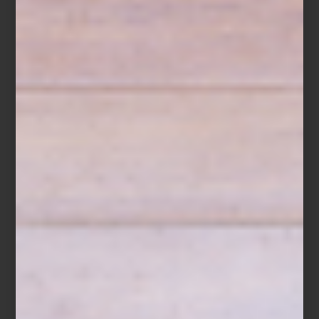
Hay recetas donde la frescura lo es todo. Un bowl de fresas,
zarzamoras, frambuesas y arándanos, ligeramente endulzados con
miel, ralladura de limón y unas hojas de menta, cubiertos al
momento de servir con un crumble de avena, almendra y
mantequilla recién horneado. Un postre sencillo donde cada
ingrediente conserva su carácter y su textura.
Cuando una receta depende tanto de la frescura de sus
ingredientes, conservarla bien forma parte de prepararla. Inspirada
en la filosofía de cocina de
ZWILLING
, esta receta demuestra que
preparar con anticipación ya no significa renunciar al sabor ni a la
frescura.