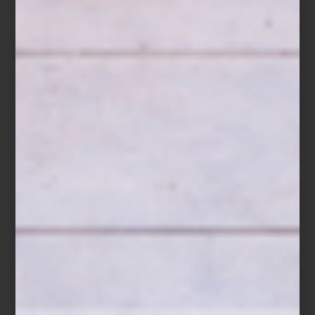
Crumble de frutos rojos
Ingredientes
150 g de fresas, en mitades
100 g de zarzamoras
100 g de frambuesas
100 g de arándanos
1 cucharada de miel
Ralladura de medio limón
Hojas de menta fresca
Para el crumble
80 g de avena
60 g de harina
50 g de mantequilla fría
40 g de azúcar mascabado
40 g de almendra picada
Preparación
Mezcla los ingredientes del crumble hasta obtener una textura
arenosa y hornéalos a 180 °C durante 15 a 20 minutos, hasta que
estén dorados. Deja enfriar. Combina los frutos rojos con la miel y
la ralladura de limón y consérvalos en un
ZWILLING Fresh & Save
Bowl
sellado al vacío. Al momento de servir, añade el crumble y
termina con hojas de menta fresca.