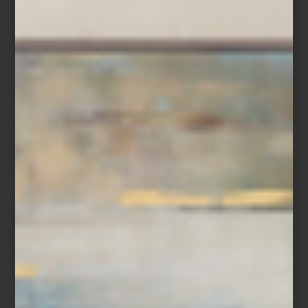
Más que una selección de marcas, Casa Palacio ha construido
una curaduría donde conviven piezas que han definido la historia
del diseño con otras que apenas comienzan a escribirla; en un
mismo recorrido es posible pasar de un clásico presente en la
colección permanente de algunos de los museos más
importantes del mundo a la obra de un diseñador mexicano
contemporáneo; de un objeto realizado completamente a mano a
una pieza donde la innovación tecnológica redefine la vida
cotidiana. Marcas internacionales, grandes oficios, libros, arte,
cocina profesional, audio Hi-Fi, iluminación y mobiliario conviven
bajo una misma visión: entender el hogar como un universo
donde cada detalle tiene el poder de inspirar.