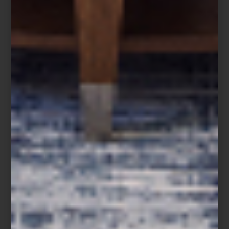
Hoy, ambas tiendas son un punto de encuentro para arquitectos,
interioristas y amantes del diseño. Un lugar donde el lujo dialoga
con la innovación, la artesanía convive con la tecnología y los
grandes clásicos encuentran nuevas voces. Más que reunir
algunas de las mejores firmas del mundo, Casa Palacio ha
construido una comunidad que entiende el diseño como una
forma de vivir.
Visita Casa Palacio Antara y Santa Fe y descubre una experiencia
donde el diseño, el lujo y la inspiración conviven en cada
espacio.