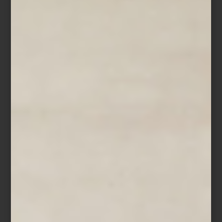
Más allá de su función,
Yang
aporta carácter y sofisticación, ya sea
como mesa de centro, lateral o de acento junto a un sofá o sillón.
Es un diseño que refleja la filosofía de Bontempi: crear piezas que
hablen de innovación, elegancia y una sensibilidad estética
atemporal.