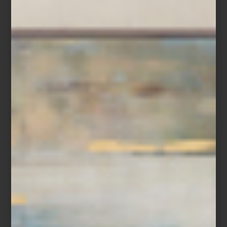
Descubre
Yang
en
Casa Palacio
, donde el diseño contemporáneo
se convierte en una experiencia tangible y personal.
consejos
/ august 11 2025
LA PIEZA ANCLA: EL TRUCO
SECRETO DE LOS GRANDES