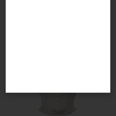
Maceta
I’t My Home
de
Villeroy & Boch