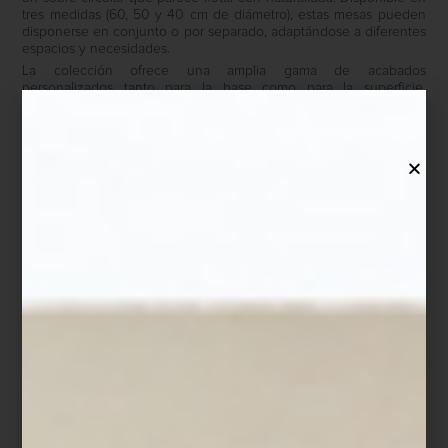
tres medidas (60, 50 y 40 cm de diámetro), estas mesas pueden
disponerse en conjunto o por separado, adaptándose a diferentes
espacios y necesidades.
La colección ofrece una amplia gama de acabados
personalizados tanto para la base como para la superficie,
incluyendo versiones en cristal, cerámica o mármol, lo que
permite jugar con texturas y colores para lograr ambientes únicos.