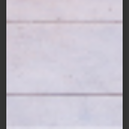
Sillón
Snug BB
de I am Fake
El truco está en dejar que esta pieza respire: rodearla de
elementos más discretos para que destaque y permita que su
historia se cuente sola. Después de todo, un mueble con alma no
solo decora, sino que imprime personalidad al hogar y crea una
conexión con quienes lo habitan.
En Casa Palacio, cada pieza icónica está pensada para convertirse
en ese punto focal que transforma espacios y los hace
memorables.