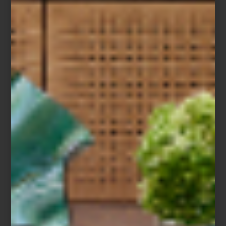
Sillón
Olsen
de Eichholtz