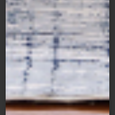
En un espacio minimalista, una pieza protagonista aporta carácter
sin saturar: imagina un sillón tapizado en un tono profundo o una
lámpara escultórica que rompa la neutralidad. En un entorno
clásico, un aparador de maderas nobles puede aportar calidez y
anclar visualmente la estancia. Y en un interior contemporáneo,
un mueble de silueta audaz y materiales mixtos genera contraste
y dinamismo.