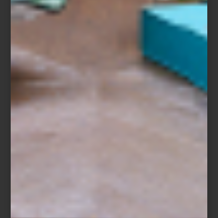
Florero
Raleigh
de Reflections Copenhagen
La clave para elegir uno está en encontrar un equilibrio entre
estética y funcionalidad. Puede ser un sofá de líneas envolventes
que invite a la conversación, una mesa de comedor con acabado
artesanal que se convierta en el centro de reuniones familiares, o
una cama de diseño icónico que transforme la recámara en un
refugio personal.