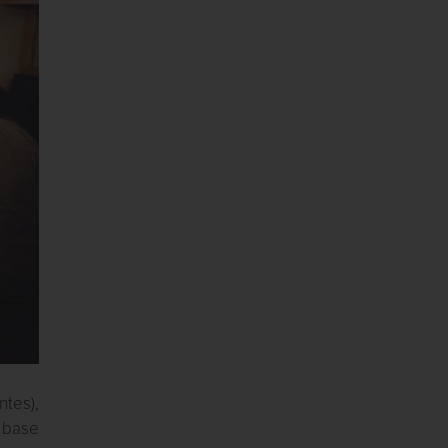
ntes),
a base