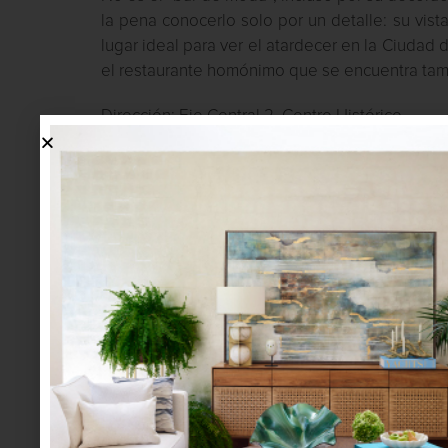
la pena conocerlo solo por un detalle: su vista
lugar ideal para ver el atardecer en la Ciudad 
el restaurante homónimo que se encuentra tamb
Dirección: Eje Central 2, Centro Histórico
Domingos, lunes y martes de 09:00 a 21:00hrs
02:00hrs.
Tel. 55 18 17 10
3) Romelia