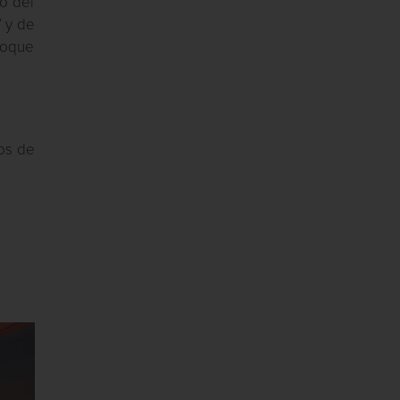
o del
” y de
toque
gos de