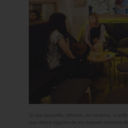
Un bar pequeño, informal, sin meseros, ni anfit
que ofrece algunos de los mejores cocteles de