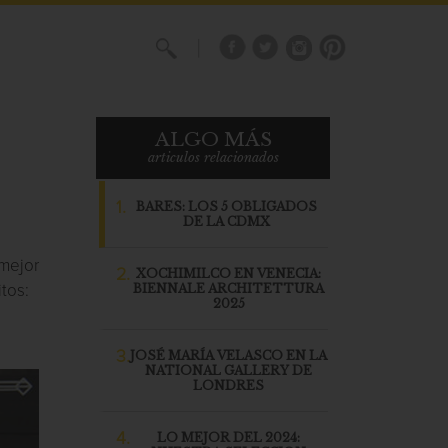
X
ALGO MÁS
articulos relacionados
1.
BARES: LOS 5 OBLIGADOS
DE LA CDMX
mejor
2.
XOCHIMILCO EN VENECIA:
BIENNALE ARCHITETTURA
tos:
2025
3.
JOSÉ MARÍA VELASCO EN LA
NATIONAL GALLERY DE
LONDRES
4.
LO MEJOR DEL 2024: