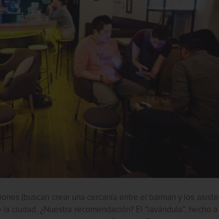
riones (buscan crear una cercanía entre el barman y los asiste
 la ciudad. ¿Nuestra recomendación? El “lavándula”, hecho 