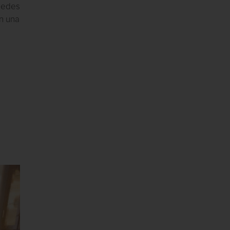
uedes
n una