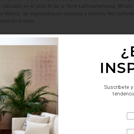
. Ubicado en el piso 41 de la Torre Latinoamericana, Miralto
de México. Se especializa en cervezas y martinis. No confund
ién en la torre.
¿
., miércoles de 09:00 a 23:00hrs., jueves a sábados de 09
INS
Suscríbete y
tendenci