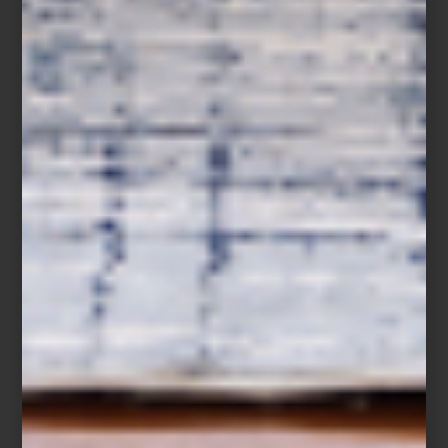
Jarrón
Languedoc
de Lalique
En
Casa Palacio
, el cristal se convierte en una declaración de