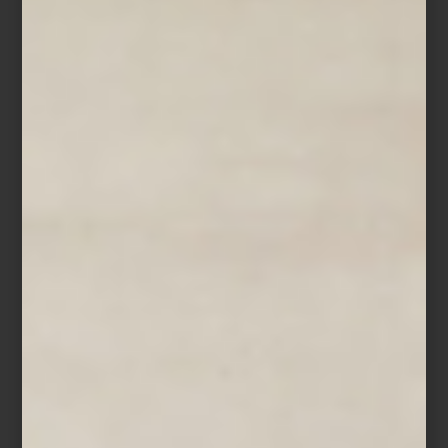
El color introduce una dimensión adicional: transparencias puras,
rojos profundos o matices intensos que dialogan con las flores y
cambian con la luz a lo largo del día. Un ramo sencillo adquiere
presencia, y cada composición se convierte en un pequeño
paisaje dentro del espacio.