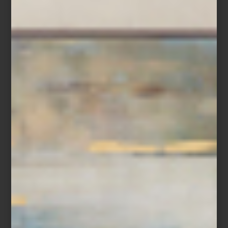
Florero
Mille Nuits
Desde la simplicidad de una sola flor, quizás un gesto mínimo
pero lleno de intención, hasta un bouquet clásico de rosas o
peonías, los floreros permiten explorar distintas formas de
expresión. Un arreglo campirano, más suelto y natural, aporta
frescura y ligereza, mientras que una composición más
estructurada y sofisticada introduce dramatismo y elegancia. Cada
elección transforma el ambiente y revela una manera personal de
incorporar color, textura y vida en el día a día.