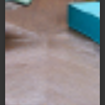
Florero
Eye II
Incorporar flores en la vida cotidiana es también una forma de
introducir color, textura y ritmo. Descubre más de
Baccarat
en
Casa Palacio Antara y Santa Fe,
y encuentra nuevas formas de dar
vida a tus espacios.
inspiración
/ october 28 2025
LA BELLEZA TRANSPARENTE: EL
ARTE DE VIVIR CON CRISTAL
Save