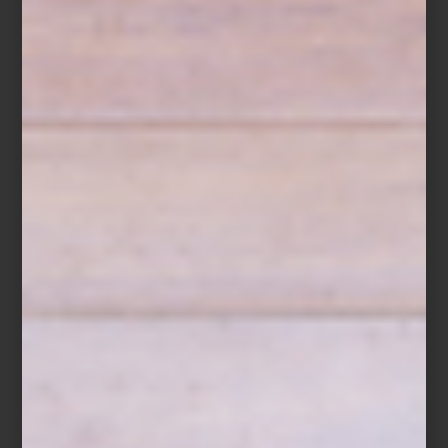
estilo. Firmas legendarias como
Lalique
, con su herencia francesa
de formas escultóricas;
Reflections Copenhagen
, que combina
audacia geométrica y color;
Baccarat
, sinónimo de lujo y precisión
artesanal;
LSA International
, que celebra la pureza de las líneas
contemporáneas; y
Villeroy & Boch
, que equilibra tradición y
modernidad, nos invitan a descubrir un universo donde la
transparencia es sinónimo de sofisticación.