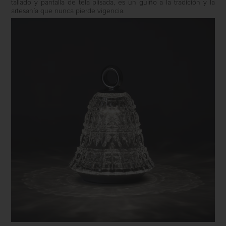
tallado y pantalla de tela plisada, es un guiño a la tradición y la
artesanía que nunca pierde vigencia.