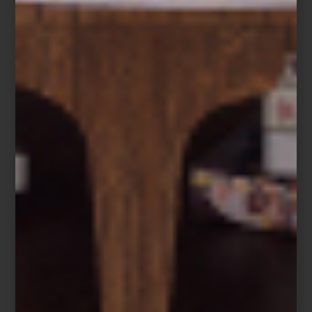
Vivir con cristal es aprender a habitar la luz. Este material noble,
tan antiguo como el fuego y tan moderno como el diseño
contemporáneo, transforma los espacios con su juego de
transparencias, reflejos y destellos. En él se revela un arte
silencioso: el de atrapar la claridad y devolverla multiplicada,
coloreando cada rincón con sutileza.