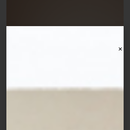
Florero
Louxor