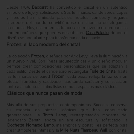
Desde 1764,
Baccarat
ha convertido el cristal en un auténtico
símbolo de lujo y sofisticación. Sus luminarias, candelabros, copas
y floreros han iluminado palacios, hoteles icónicos y hogares
alrededor del mundo, convirtiéndose en sinónimo de elegancia
atemporal. Hoy, esa herencia francesa se reinventa en propuestas
contemporáneas que puedes descubrir en
Casa Palacio
, donde el
diseño se une al arte para transformar cada espacio.
Frozen: el lado moderno del cristal
La colección
Frozen
, diseñada por Arik Levy, lleva la iluminación a
un nuevo nivel. Con líneas arquitectónicas y un diseño modular,
permite crear composiciones personalizadas que se adaptan a
cada estilo. Desde el candelabro rectangular
Tuile de Cristal
hasta
las luminarias de pared
Frozen
, cada pieza refleja la luz con un
efecto hipnótico y cautivador, aportando carácter y sofisticación
tanto a ambientes minimalistas como a espacios más clásicos.
Clásicos que nunca pasan de moda
Más allá de sus propuestas contemporáneas, Baccarat conserva
su esencia en piezas icónicas que han conquistado
generaciones. La
Torch Lamp
, reinterpretación moderna del
legendario Zénith, aporta un aire escultural y sofisticado; la
Clochette Nomadic Lamp
, inalámbrica y portátil, es perfecta para
crear atmósferas íntimas; y la
Mille Nuits Flambeau Wall
, con cristal