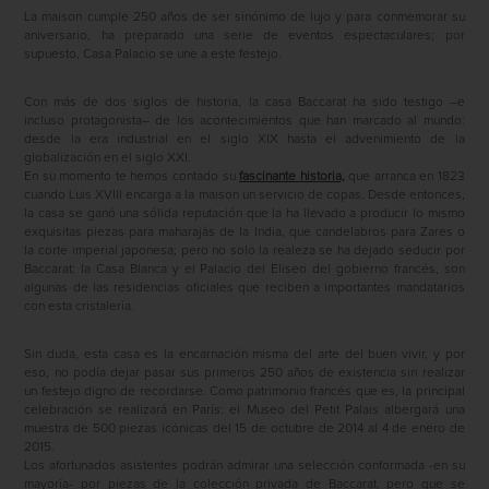
La maison cumple 250 años de ser sinónimo de lujo y para conmemorar su
aniversario, ha preparado una serie de eventos espectaculares; por
supuesto, Casa Palacio se une a este festejo.
Con más de dos siglos de historia, la casa Baccarat ha sido testigo –e
incluso protagonista– de los acontecimientos que han marcado al mundo:
desde la era industrial en el siglo XIX hasta el advenimiento de la
globalización en el siglo XXI.
En su momento te hemos contado su
fascinante historia,
que arranca en 1823
cuando Luis XVIII encarga a la maison un servicio de copas. Desde entonces,
la casa se ganó una sólida reputación que la ha llevado a producir lo mismo
exquisitas piezas para maharajás de la India, que candelabros para Zares o
la corte imperial japonesa; pero no solo la realeza se ha dejado seducir por
Baccarat: la Casa Blanca y el Palacio del Eliseo del gobierno francés, son
algunas de las residencias oficiales que reciben a importantes mandatarios
con esta cristalería.
Sin duda, esta casa es la encarnación misma del arte del buen vivir, y por
eso, no podía dejar pasar sus primeros 250 años de existencia sin realizar
un festejo digno de recordarse. Como patrimonio francés que es, la principal
celebración se realizará en París: el Museo del Petit Palais albergará una
muestra de 500 piezas icónicas del 15 de octubre de 2014 al 4 de enero de
2015.
Los afortunados asistentes podrán admirar una selección conformada -en su
mayoría- por piezas de la colección privada de Baccarat, pero que se